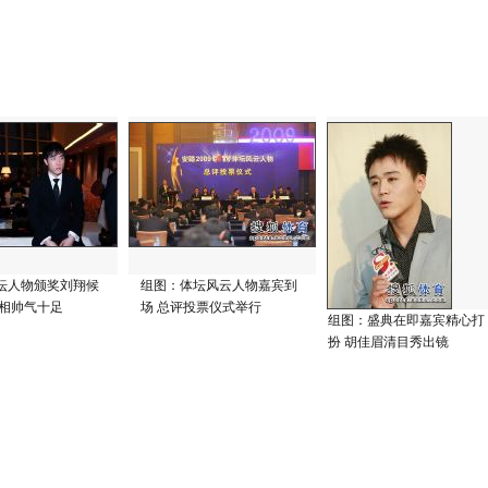
坛人物颁奖刘翔候
组图：体坛风云人物嘉宾到
亮相帅气十足
场 总评投票仪式举行
组图：盛典在即嘉宾精心打
扮 胡佳眉清目秀出镜