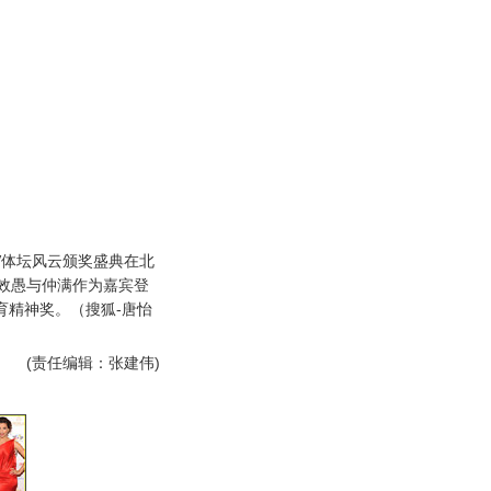
TV体坛风云颁奖盛典在北
效愚与仲满作为嘉宾登
育精神奖。（搜狐-唐怡
(责任编辑：张建伟)