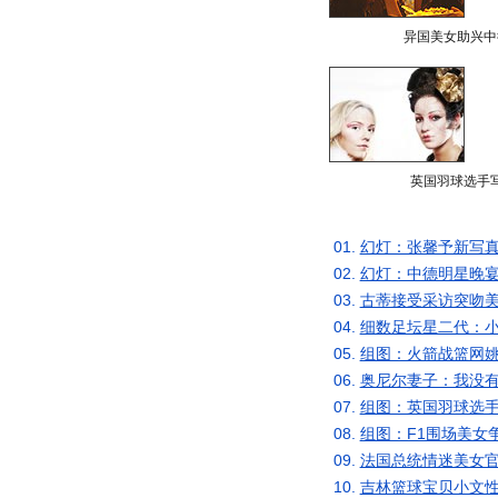
异国美女助兴中
英国羽球选手
01.
幻灯：张馨予新写真
02.
幻灯：中德明星晚宴
03.
古蒂接受采访突吻美
04.
细数足坛星二代：小
05.
组图：火箭战篮网姚
06.
奥尼尔妻子：我没有
07.
组图：英国羽球选手
08.
组图：F1围场美女
09.
法国总统情迷美女官
10.
吉林篮球宝贝小文性