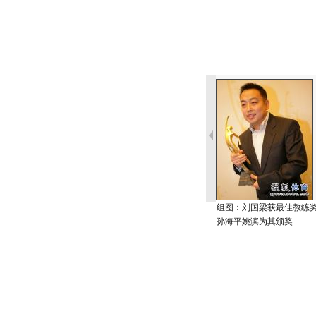
组图：刘国梁获最佳教练
孙海平姚滨为其颁奖