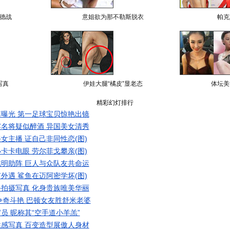
德战
意姐欲为那不勒斯脱衣
帕克
写真
伊娃大腿“橘皮”显老态
体坛美
精彩幻灯排行
曝光 第一足球宝贝惊艳出镜
名将疑似醉酒 异国美女清秀
女主播 证自己非同性恋(图)
卡卡电眼 劳尔菲戈攀亲(图)
明助阵 巨人与众队友共命运
外遇 鲨鱼在迈阿密学坏(图)
拍摄写真 化身贵族唯美华丽
争奇斗艳 巴顿女友胜舒米老婆
员 昵称其“空手道小羊羔”
感写真 百变造型展傲人身材