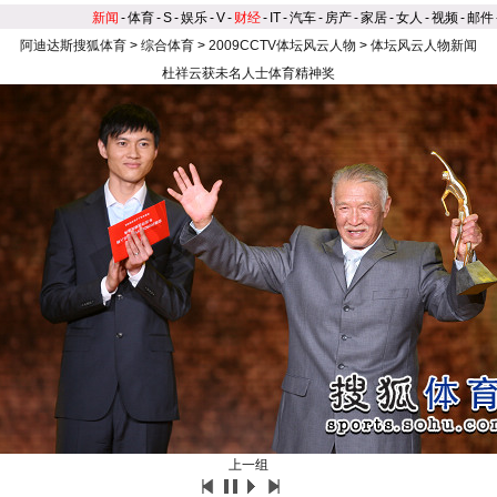
新闻
-
体育
-
S
-
娱乐
-
V
-
财经
-
IT
-
汽车
-
房产
-
家居
-
女人
-
视频
-
邮件
阿迪达斯搜狐体育
>
综合体育
>
2009CCTV体坛风云人物
>
体坛风云人物新闻
杜祥云获未名人士体育精神奖
上一组