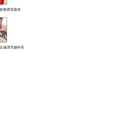
娇妻裸背露肩
女越漂亮越杯具