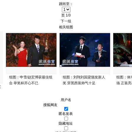
跳转至：
页
1/3
下一组
相关组图
组图：申雪/赵宏博获最佳组
组图：刘翔刘国梁颁发新人
组图：体
合 举奖杯开心不已
奖 穿黑西装帅气十足
场 正装
奖
用户名
匿名发表
隐藏地址