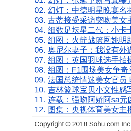
01.
幻灯：张馨予新写真曝
02.
幻灯：中德明星晚宴名
03.
古蒂接受采访突吻美女主
04.
细数足坛星二代：小卡卡
05.
组图：火箭战篮网姚明
06.
奥尼尔妻子：我没有外遇
07.
组图：英国羽球选手拍
08.
组图：F1围场美女争奇
09.
法国总统情迷美女官员 
10.
吉林篮球宝贝小文性感
11.
连载：强吻阿娇阿sa元
12.
图集：央视体育美女主
Copyright © 2018 Sohu.com In