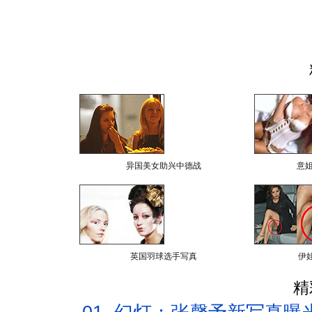
异国美女助兴中德战
意
英国羽球选手写真
伊
精