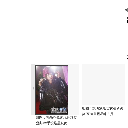
组图：姚明颁最佳女运动员
奖 西装革履星味儿足
组图：郭晶晶低调现身颁奖
盛典 举手投足显妩媚