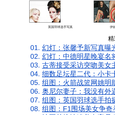
英国羽球选手写真
伊
精
01.
幻灯：张馨予新写真曝
02.
幻灯：中德明星晚宴名
03.
古蒂接受采访突吻美女主
04.
细数足坛星二代：小卡卡
05.
组图：火箭战篮网姚明
06.
奥尼尔妻子：我没有外遇
07.
组图：英国羽球选手拍
08.
组图：F1围场美女争奇