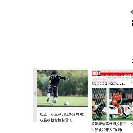
组图：小董试训狂练爆射 教
练拄拐投标枪超雷人
德媒聚焦蒿俊闵投德甲 一
世界波叩开大门(图)