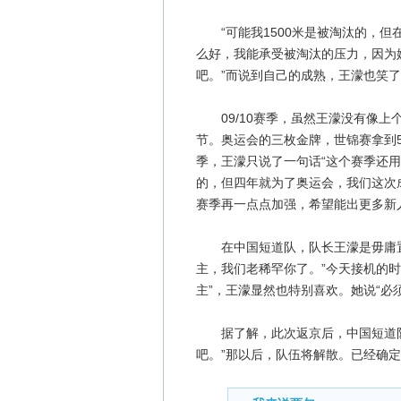
“可能我1500米是被淘汰的，但
么好，我能承受被淘汰的压力，因为
吧。”而说到自己的成熟，王濛也笑了
09/10赛季，虽然王濛没有像上
节。奥运会的三枚金牌，世锦赛拿到5
季，王濛只说了一句话“这个赛季还
的，但四年就为了奥运会，我们这次
赛季再一点点加强，希望能出更多新
在中国短道队，队长王濛是毋庸置
主，我们老稀罕你了。”今天接机的
主”，王濛显然也特别喜欢。她说“必
据了解，此次返京后，中国短道队还
吧。”那以后，队伍将解散。已经确