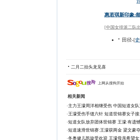
二月二抬头龙见喜
上网从搜狗开始
相关新闻
·
主力王濛周洋相继受伤 中国短道女队
·
王濛受伤手缝六针 短道世锦赛女子接
·
短道女队放弃团体世锦赛 王濛:有遗
·
短道速滑世锦赛:王濛获两金 梁文豪
·
冬奥健儿凯旋受欢迎 王濛母亲希望女