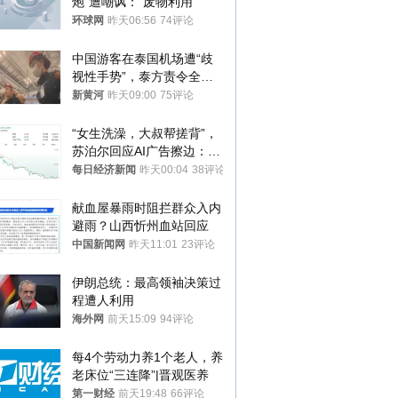
炮”遭嘲讽：“废物利用”
环球网
昨天06:56
74评论
中国游客在泰国机场遭“歧
视性手势”，泰方责令全面
调查，对责任人采取最严厉
新黄河
昨天09:00
75评论
处分
“女生洗澡，大叔帮搓背”，
苏泊尔回应AI广告擦边：视
频全下架，已强化内容管理
每日经济新闻
昨天00:04
38评论
与审核
献血屋暴雨时阻拦群众入内
避雨？山西忻州血站回应
中国新闻网
昨天11:01
23评论
伊朗总统：最高领袖决策过
程遭人利用
海外网
前天15:09
94评论
每4个劳动力养1个老人，养
老床位“三连降”|晋观医养
第一财经
前天19:48
66评论