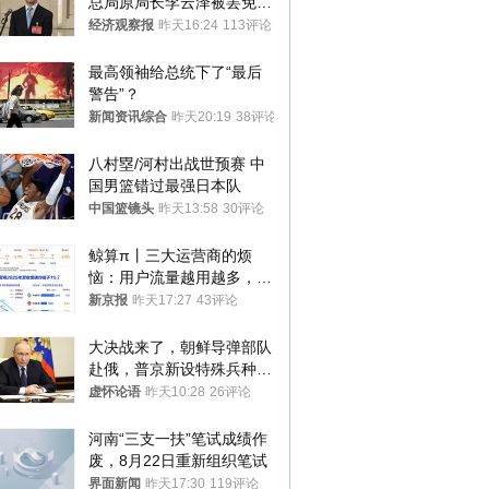
总局原局长李云泽被罢免全
国人大代表
经济观察报
昨天16:24
113评论
最高领袖给总统下了“最后
警告”？
新闻资讯综合
昨天20:19
38评论
八村塁/河村出战世预赛 中
国男篮错过最强日本队
中国篮镜头
昨天13:58
30评论
鲸算π丨三大运营商的烦
恼：用户流量越用越多，收
入却越来越少
新京报
昨天17:27
43评论
大决战来了，朝鲜导弹部队
赴俄，普京新设特殊兵种，
76岁老将扛旗
虚怀论语
昨天10:28
26评论
河南“三支一扶”笔试成绩作
废，8月22日重新组织笔试
界面新闻
昨天17:30
119评论