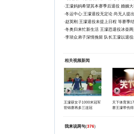
·
王濛妈妈希望其本赛季后退役 婚姻大
·
冬运中心:王濛退役无定论 尚无人提
·
赵英刚:王濛退役未提上日程 等赛季
·
冬奥归来忙新生活 王濛恐退役冰壶两
·
李琰众弟子深情挽留 队长王濛以退役相
相关视频新闻
王濛获女子1000米冠军
天下体育第17
世锦赛再多三连冠
赛王濛带伤得
我来说两句
(
376
)