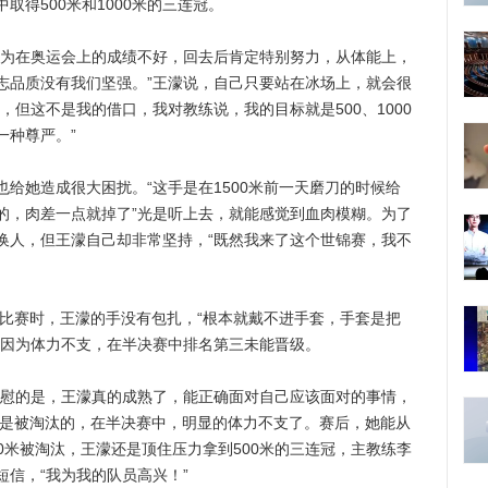
取得500米和1000米的三连冠。
为在奥运会上的成绩不好，回去后肯定特别努力，从体能上，
志品质没有我们坚强。”王濛说，自己只要站在冰场上，就会很
，但这不是我的借口，我对教练说，我的目标就是500、1000
一种尊严。”
她造成很大困扰。“这手是在1500米前一天磨刀的时候给
的，肉差一点就掉了”光是听上去，就能感觉到血肉模糊。为了
换人，但王濛自己却非常坚持，“既然我来了这个世锦赛，我不
比赛时，王濛的手没有包扎，“根本就戴不进手套，手套是把
濛因为体力不支，在半决赛中排名第三未能晋级。
慰的是，王濛真的成熟了，能正确面对自己应该面对的事情，
她是被淘汰的，在半决赛中，明显的体力不支了。赛后，她能从
00米被淘汰，王濛还是顶住压力拿到500米的三连冠，主教练李
信，“我为我的队员高兴！”