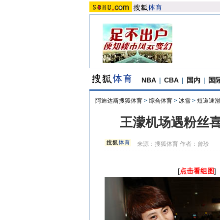
NBA
|
CBA
|
国内
|
国
阿迪达斯搜狐体育
>
综合体育
>
冰雪
>
短道速
王濛机场遇粉丝喜
来源：
搜狐体育
作者：曾珍
[
点击看组图
]