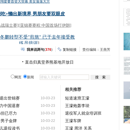
我来说两句
(
376
)
复制链接
责任编辑：王燕芳
直击归真堂养熊基地开放日
网页
新闻
相关推荐
退出世锦赛
短道速滑王濛
10-03-23
力中国退赛
王濛炮轰李琰
10-03-23
憾但已尽力
退役军人就业培训班
10-03-23
夺男子金牌
王濛车牌
10-03-22
儿退役读书
王濛 周洋 关系
10-03-03