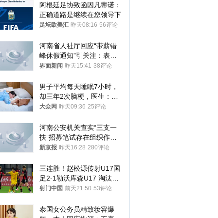
阿根廷足协致函因凡蒂诺：
正确道路是继续在您领导下
足坛欧美汇
昨天08:16
56评论
河南省人社厅回应“带薪错
峰休假通知”引关注：表述
不够准确，待修改后印发
界面新闻
昨天15:41
38评论
男子平均每天睡眠7小时，
却三年2次脑梗，医生：这
样睡觉更伤身
大众网
昨天09:36
25评论
河南公安机关查实“三支一
扶”招募笔试存在组织作弊
犯罪行为
新京报
昨天16:28
280评论
三连胜！赵松源传射U17国
足2-1勒沃库森U17 淘汰赛
将战河床
射门中国
前天21:50
53评论
泰国女公务员精致妆容爆