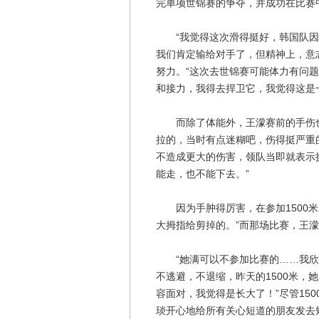
完单项世锦赛的争夺，并成功在比赛中
“我觉得这次滑得挺好，韩国队因
我们肯定输给对手了，但精神上，意
努力。“这次去世锦赛可能体力有问题
和接力，我得去捍卫它，我觉得这是
而除了体能外，王濛赛前的手伤也给
拉的，当时有点迷糊吧，伤得挺严重
不造成更大的伤害，领队当即就表示
能走，也不能下去。”
因为手肿得厉害，在参加1500米
大拇指给剪掉的。”而那场比赛，王
“她满可以不参加比赛的……我欣
不逃避，不退缩，昨天的1500米，
容面对，我觉得是长大了！”尽管15
琰开心地给所有关心短道的朋友发去短