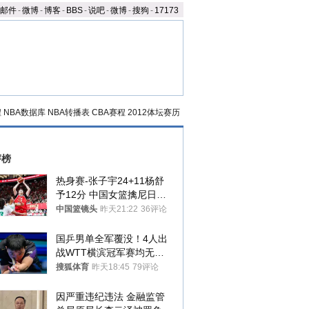
邮件
-
微博
-
博客
-
BBS
-
说吧
-
微博
-
搜狗
-
17173
程
NBA数据库
NBA转播表
CBA赛程
2012体坛赛历
评榜
热身赛-张子宇24+11杨舒
予12分 中国女篮擒尼日利
亚
中国篮镜头
昨天21:22
36评论
国乒男单全军覆没！4人出
战WTT横滨冠军赛均无缘
八强
搜狐体育
昨天18:45
79评论
因严重违纪违法 金融监管