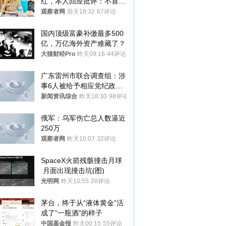
红，本人回应批评：不喜欢
就别看
观察者网
前天18:32
67评论
国内顶级富豪补缴最多500
亿，万亿海外资产难藏了？
大猫财经Pro
昨天09:16
44评论
广东雷州市联合调查组：涉
事6人被给予相应党纪政务
处分和组织处理
新闻资讯综合
昨天18:30
98评论
俄军：乌军伤亡总人数逼近
250万
观察者网
昨天10:07
32评论
SpaceX火箭残骸撞击月球
 月面出现撞击坑(图)
光明网
昨天10:55
20评论
茅台，终于从“液体黄金”活
成了“一瓶酒”的样子
中国基金报
昨天00:15
55评论