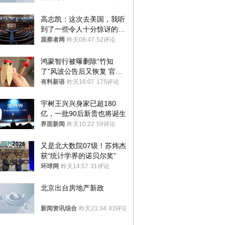
高志凯：这次去美国，我听
到了一些令人十分惊讶的消
息
观察者网
昨天08:47
52评论
鸿蒙智行被曝删除“竹知
了”风波公告后又恢复 官媒
曾力挺：劝华为要大度的，
有料新语
昨天16:07
175评论
你们适不适合？
宇树王兴兴身家已超180
亿，一批90后新贵也将诞生
界面新闻
昨天10:22
59评论
又是北大数院07级！苏炜杰
获“统计学界的诺贝尔奖”
环球网
昨天14:57
31评论
北京出台房地产新政
新闻资讯综合
昨天21:34
43评论