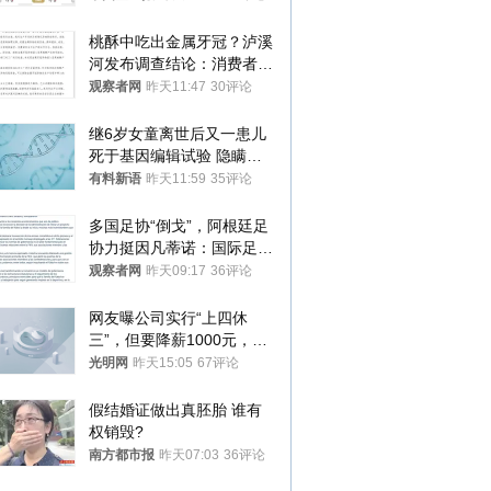
桃酥中吃出金属牙冠？泸溪
河发布调查结论：消费者已
澄清，所发视频情况不属实
观察者网
昨天11:47
30评论
继6岁女童离世后又一患儿
死于基因编辑试验 隐瞒一
年才对外披露
有料新语
昨天11:59
35评论
多国足协“倒戈”，阿根廷足
协力挺因凡蒂诺：国际足联
今后应继续在其领导下前行
观察者网
昨天09:17
36评论
网友曝公司实行“上四休
三”，但要降薪1000元，不
接受只能辞职
光明网
昨天15:05
67评论
假结婚证做出真胚胎 谁有
权销毁?
南方都市报
昨天07:03
36评论