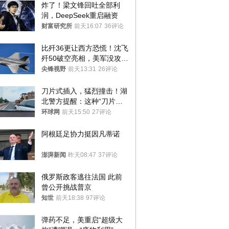
炸了！梁文锋回吐全部利
润，DeepSeek重启融资
财富研究所
前天16:07
36评论
比歼36更让西方恐慌！沈飞
歼50破空亮相，美军没攻克
的技术被拿下
尖锋视野
前天13:31
26评论
刀片式插入，猛烈撞击！湖
北警方提醒：这种“刀片超
车”，太危险了
环球网
前天15:50
27评论
阿根廷足协力挺因凡蒂诺
澎湃新闻
昨天08:47
37评论
俄罗斯政客逃往法国 此前
曾公开挑战普京
知世
前天18:38
97评论
弹药不足，美重启“超级大