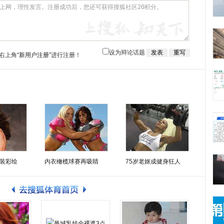
设为辩论话题
右上角
“新用户注册”
进行注册！
装彩绘
内衣橄榄球赛再吸睛
75岁老妪成健身狂人