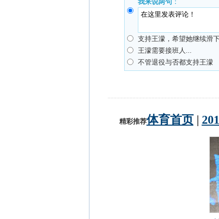
我来说两句
：
支持王濛，希望她继续滑下去
王濛需要接班人...
不管退役与否都支持王濛