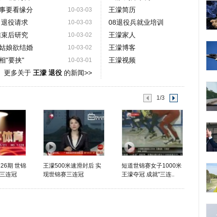
事要看缘分
王濛简历
10-03-03
出退役请求
08退役兵就业培训
10-03-03
结束后研究
王濛家人
10-03-02
姑娘欲结婚
王濛博客
10-03-02
"要挟"
王濛视频
10-03-01
更多关于
王濛 退役
的新闻>>
1/3
26期 世锦
王濛500米速滑封后 实
短道世锦赛女子1000米
三连冠
现世锦赛三连冠
王濛夺冠 成就"三连..