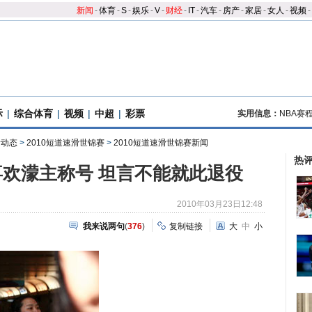
新闻
-
体育
-
S
-
娱乐
-
V
-
财经
-
IT
-
汽车
-
房产
-
家居
-
女人
-
视频
-
际
|
综合体育
|
视频
|
中超
|
彩票
实用信息：
NBA赛
滑动态
>
2010短道速滑世锦赛
>
2010短道速滑世锦赛新闻
热
欢濛主称号 坦言不能就此退役
2010年03月23日12:48
我来说两句
(
376
)
复制链接
大
中
小