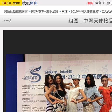
新闻
-
体育
-
S
-
娱
阿迪达斯搜狐体育
>
网球-赛车-棋牌-足彩
>
网球
>
2010中网天使选拔赛
>
活动动
组图：中网天使接受
上一组