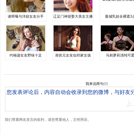
谢晖曝与洋妞女友分手
辽足门神迎娶大美女主播
曼城乳娃全裸遮3
约翰逊女友野味十足
准状元女友似邻家女孩
马刺萝莉清纯可
我来说两句
(
0
)
我们尊重网友发言的权利，请您尊重他人，文明用语。