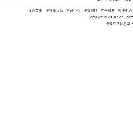
设置首页
-
搜狗输入法
-
支付中心
-
搜狐招聘
-
广告服务
-
客服中心
Copyright
©
2018 Sohu.com 
搜狐不良信息举