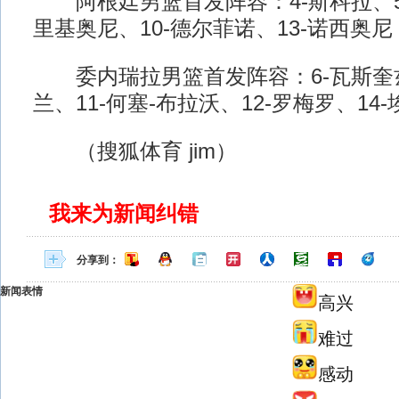
阿根廷男篮首发阵容：4-斯科拉、5-
里基奥尼、10-德尔菲诺、13-诺西奥尼
委内瑞拉男篮首发阵容：6-瓦斯奎兹
兰、11-何塞-布拉沃、12-罗梅罗、14
（搜狐体育 jim）
我来为新闻纠错
分享到：
新闻表情
高兴
难过
感动