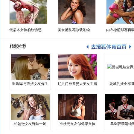
俄柔术女孩豹纹诱惑
美女足队花泳装彩绘
内衣橄榄球赛再
精彩推荐
谢晖曝与洋妞女友分手
辽足门神迎娶大美女主播
曼城乳娃全裸遮
约翰逊女友野味十足
准状元女友似邻家女孩
马刺萝莉清纯