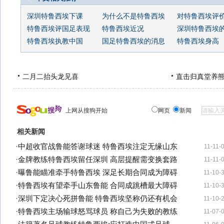
深圳特鲁西埃下课
为什么不是特鲁西埃
对特鲁西埃评
特鲁西埃评国足表现
特鲁西埃近况
深圳特鲁西埃
特鲁西埃执教中国
国足特鲁西埃的消息
特鲁西埃身高
二月二抬头龙见喜
直击归真堂养
上网从搜狗开始
网页
新闻
相关新闻
·
中超收官战鲁能答谢球迷 特鲁西埃注定无缘山东
11-11-
·
金牌教练特鲁西埃留任深圳 高层提醒需变换套路
11-11-
·
曝鲁能瞄准牵手特鲁西埃 深足长期合同成为障碍
11-10-
·
特鲁西埃有望牵手山东鲁能 合同成跳槽最大障碍
11-10-
·
深圳下定决心死拼鲁能 特鲁西埃坚称仍还有机会
11-10-
·
特鲁西埃主场输球怒骂球员 称自己为失败的教练
11-07-