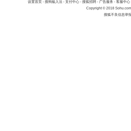
设置首页
-
搜狗输入法
-
支付中心
-
搜狐招聘
-
广告服务
-
客服中心
Copyright
©
2018 Sohu.com 
搜狐不良信息举