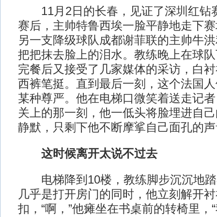
11月2日的长春，见证了深圳红钻
赛后，主帅特鲁西埃一脸平静地走下赛
另一支降级球队成都谢菲联的主帅牛洪
把把抹去脸上的泪水。教练晚上在球队
完餐后又接受了几家媒体的采访，白衬
西裤笔挺。直到最后一刻，这个法国人
某种尊严。他在电梯口微笑着送走记者
关上的那一刻，他一低头将脸埋进自己
静默，只剩下他不断摩挲自己面孔的声
这时候离开太说不过去
电梯降到10楼，教练脚步沉沉地踏
几乎是打开房门的同时，他立刻解开衬
扣，“啊，”他瘫坐在书桌前的转椅里，