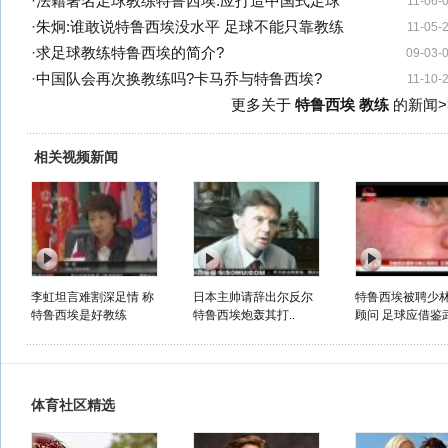
·
法籍著名足球教练特鲁西埃:应打造中国式足球
11-06-
·
朱炯:谁敢说特鲁西埃没水平 足球不能只靠教练
11-05-
·
求足球教练特鲁西埃的简介?
09-03-
·
中国队会再次换教练吗?卡马乔与特鲁西埃?
11-10-
更多关于
特鲁西埃 教练
的新闻>
相关视频新闻
李虹坦言难割深足情 称
日本主帅请辞出尔反尔
特鲁西埃被聘少
特鲁西埃是好教练
特鲁西埃炮轰其打..
顾问 足球应借鉴武
体育社区精选