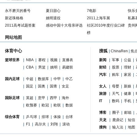
永不磨灭的番号
夏日甜心
7电影
快乐
新还珠格格
姚明退役
2011上海车展
私募
2011高考试题答案
感动中国十大母亲评选
社区2010年度行业口碑
贵州
榜
网站地图
体育中心
搜狐
|
ChinaRen
|
焦
篮球世界
|
NBA
|
赛程
|
视频
|
直播表
新闻
|
军事
|
公益
|
|
CBA
|
男篮
|
姚明
|
易建联
财经
|
股票
|
理财
|
汽车
|
购车
|
家居
|
国内足球
|
中超
|
数据库
|
中甲
|
中乙
|
国足
|
国奥
|
国青
|
女足
女人
|
母婴
|
新娘
|
旅游
|
天气
|
健康
|
国际足球
|
英超
|
意甲
|
西甲
|
海外
IT
|
数码
|
手机
|
|
欧预赛
|
欧冠
|
欧联
|
数据
博客
|
圈子
|
邮箱
|
综合体育
|
乒乓球
|
排球
|
体操
|
台球
天龙
|
鹿鼎记
|
短信
|
F1
|
高尔夫
|
刘翔
|
滚动
搜狗
|
输入法
|
地图