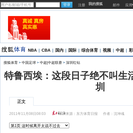
我的搜狐
注册
邮件
应用
NBA
|
CBA
|
国内
|
国际
|
综合体育
|
视频
|
中超
|
彩
搜狐体育
>
中国足球
>
中超|中超联赛
>
深圳红钻
特鲁西埃：这段日子绝不叫生活
圳
正文
2011年11月08日08:03
来源：
东方体育日报
作者：沈坤彧