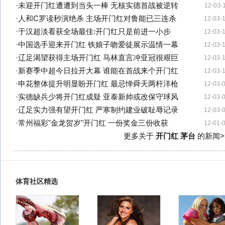
·
未迎开门红遭遭到当头一棒 无核实德首战被逆转
12-03-
·
人和C罗读秒演绝杀 主场开门红对鲁能已三连杀
12-03-
·
于汉超淡看获全场最佳:开门红只是前进一小步
12-03-
·
中国选手迎来开门红 铁娘子吻爱徒展示温情一幕
12-03-
·
辽足渴望获得主场开门红 马林直言冲亚冠很艰巨
12-03-
·
新赛季中超今日拉开大幕 谁能在首战来个开门红
12-03-
·
申花整体提升明显盼开门红 最忌惮舜天两杆洋枪
12-03-
·
实德缺兵少将开门红成疑 亚泰新帅或改保守球风
12-03-
·
辽足实力强有望开门红 严寒制约建业破耻辱记录
12-03-
·
常州福彩"金龙贺岁"开门红 一份奖金三份收获
12-01-
更多关于
开门红 茅台
的新闻>
体育社区精选