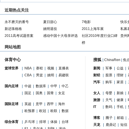
近期热点关注
永不磨灭的番号
夏日甜心
7电影
快乐
新还珠格格
姚明退役
2011上海车展
私募
2011高考试题答案
感动中国十大母亲评选
社区2010年度行业口碑
贵州
榜
网站地图
体育中心
搜狐
|
ChinaRen
|
焦
篮球世界
|
NBA
|
赛程
|
视频
|
直播表
新闻
|
军事
|
公益
|
|
CBA
|
男篮
|
姚明
|
易建联
财经
|
股票
|
理财
|
汽车
|
购车
|
家居
|
国内足球
|
中超
|
数据库
|
中甲
|
中乙
|
国足
|
国奥
|
国青
|
女足
女人
|
母婴
|
新娘
|
旅游
|
天气
|
健康
|
国际足球
|
英超
|
意甲
|
西甲
|
海外
IT
|
数码
|
手机
|
|
欧预赛
|
欧冠
|
欧联
|
数据
博客
|
圈子
|
邮箱
|
综合体育
|
乒乓球
|
排球
|
体操
|
台球
天龙
|
鹿鼎记
|
短信
|
F1
|
高尔夫
|
刘翔
|
滚动