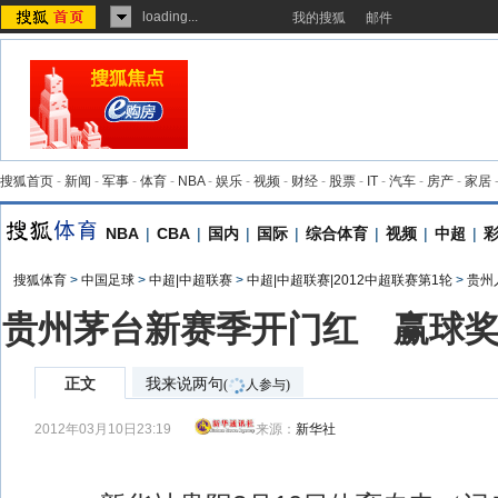
loading...
我的搜狐
邮件
搜狐首页
-
新闻
-
军事
-
体育
-
NBA
-
娱乐
-
视频
-
财经
-
股票
-
IT
-
汽车
-
房产
-
家居
NBA
|
CBA
|
国内
|
国际
|
综合体育
|
视频
|
中超
|
搜狐体育
>
中国足球
>
中超|中超联赛
>
中超|中超联赛|2012中超联赛第1轮
>
贵州
贵州茅台新赛季开门红 赢球
正文
我来说两句
(
人参与)
2012年03月10日23:19
来源：
新华社