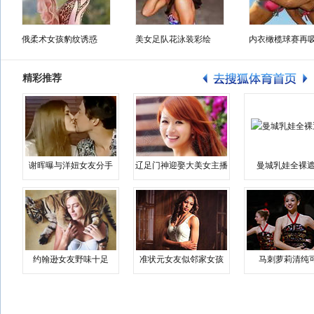
俄柔术女孩豹纹诱惑
美女足队花泳装彩绘
内衣橄榄球赛再
精彩推荐
谢晖曝与洋妞女友分手
辽足门神迎娶大美女主播
曼城乳娃全裸遮
约翰逊女友野味十足
准状元女友似邻家女孩
马刺萝莉清纯