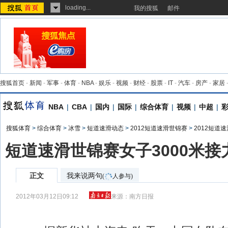
loading...
我的搜狐
邮件
搜狐首页
-
新闻
-
军事
-
体育
-
NBA
-
娱乐
-
视频
-
财经
-
股票
-
IT
-
汽车
-
房产
-
家居
NBA
|
CBA
|
国内
|
国际
|
综合体育
|
视频
|
中超
|
搜狐体育
>
综合体育
>
冰雪
>
短道速滑动态
>
2012短道速滑世锦赛
>
2012短道
短道速滑世锦赛女子3000米接
正文
我来说两句
(
人参与)
2012年03月12日09:12
来源：
南方日报