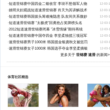
·
短道世锦赛中国四金二银收官 李琰不愁领军人物
12-03-
·
姚明夫妇观战短道速滑世锦赛 肖天为其讲解战术
12-03-
·
短道世锦赛韩国拔头筹难掩隐患 队友间关系微妙
12-03-
·
短道速滑世锦赛 "太极虎"回勇抢占奖牌榜头名
12-03-
·
2012短道速滑世锦赛闭幕 "冰雪情缘"期待再续
12-03-
·
短道速滑世锦赛中国夺四金 李坚柔独揽三项冠军
12-03-
·
速滑世锦赛男子1000米 韩国揽金银龚秋文被惩罚
12-03-
·
速滑世锦赛女子1000米 韩国选手夺金李坚柔摘银
12-03-
更多关于
世锦赛 速滑
的新闻>
体育社区精选