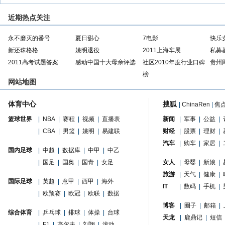
近期热点关注
永不磨灭的番号
夏日甜心
7电影
快乐
新还珠格格
姚明退役
2011上海车展
私募
2011高考试题答案
感动中国十大母亲评选
社区2010年度行业口碑
贵州
榜
网站地图
体育中心
搜狐
|
ChinaRen
|
焦
篮球世界
|
NBA
|
赛程
|
视频
|
直播表
新闻
|
军事
|
公益
|
|
CBA
|
男篮
|
姚明
|
易建联
财经
|
股票
|
理财
|
汽车
|
购车
|
家居
|
国内足球
|
中超
|
数据库
|
中甲
|
中乙
|
国足
|
国奥
|
国青
|
女足
女人
|
母婴
|
新娘
|
旅游
|
天气
|
健康
|
国际足球
|
英超
|
意甲
|
西甲
|
海外
IT
|
数码
|
手机
|
|
欧预赛
|
欧冠
|
欧联
|
数据
博客
|
圈子
|
邮箱
|
综合体育
|
乒乓球
|
排球
|
体操
|
台球
天龙
|
鹿鼎记
|
短信
|
F1
|
高尔夫
|
刘翔
|
滚动