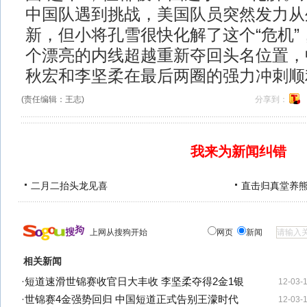
中国队遇到挑战，美国队员突然发力从
新，但小将孔雪很快化解了这个“危机”
个漂亮的内线超越重新夺回头名位置，
秋宏和李坚柔在最后两圈的强力冲刺顺
(责任编辑：王志)
分享到：
我来为新闻纠错
二月二抬头龙见喜
直击归真堂养
上网从搜狗开始
网页
新闻
相关新闻
·
短道速滑世锦赛收官日大丰收 李坚柔夺得2金1银
12-03-
·
世锦赛4金强势回归 中国短道正式告别王濛时代
12-03-