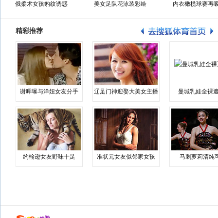
俄柔术女孩豹纹诱惑
美女足队花泳装彩绘
内衣橄榄球赛再
精彩推荐
谢晖曝与洋妞女友分手
辽足门神迎娶大美女主播
曼城乳娃全裸遮
约翰逊女友野味十足
准状元女友似邻家女孩
马刺萝莉清纯