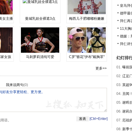
皇马拜
德甲最
美女主播
曼城乳娃全裸遮3点
梅西儿子肥嘟嘟粉嫩嫩
拜仁再
11大
德媒：
拜仁评
邻家女孩
马刺萝莉清纯可爱
C罗"簪花"伊布"戴胸罩"
幻灯排
01.
曝前国
更多>>
02.
辽足门
我来说两句
(
0
)
03.
英超9
04.
丑闻！
05.
谢晖自
06.
谢莉尔
[Ctrl+Enter]
明用语。
07.
厄祖的
08.
新季