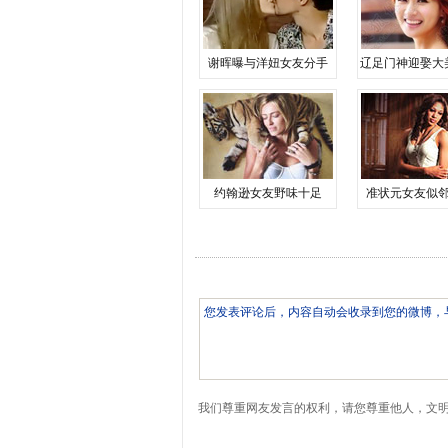
谢晖曝与洋妞女友分手
辽足门神迎娶大
约翰逊女友野味十足
准状元女友似
我们尊重网友发言的权利，请您尊重他人，文