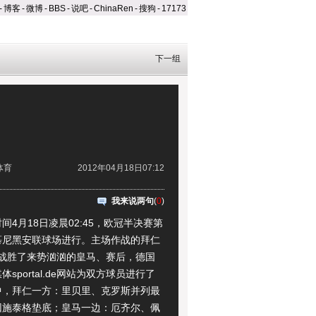
-
博客
-
微博
-
BBS
-
说吧
-
ChinaRen
-
搜狗
-
17173
下一组
体育
2012年04月18日07:12
我来说两句
(
0
)
月18日凌晨02:45，欧冠半决赛第
慕尼黑安联球场进行。主场作战的拜仁
1战胜了来势汹汹的皇马、赛后，德国
sportal.de网站为双方球员进行了
中，拜仁一方：里贝里、克罗斯并列最
因施泰格垫底；皇马一边：厄齐尔、佩