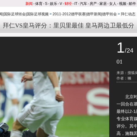
新闻
-
体育
-
S
-
娱乐
-
V
-
财经
-
IT
-
汽车
-
房产
-
家居
-
女人
-
视频
-
邮件
闻|国际足球转会|国际足球视频
>
2011-2012德甲联赛|德甲新闻|德甲转会
>
拜仁动态
拜仁VS皇马评分：里贝里最佳 皇马两边卫最低分
1
/24
01
来源：搜狐
作者：獭
北京时间4
一回合在
最终以2-
专业体育媒体
评分。其
高，施魏