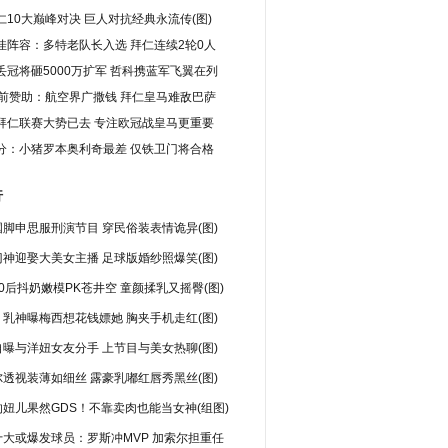
仁10大巅峰对决 巨人对抗经典永流传(图)
佳阵容：多特老队长入选 拜仁连续2轮0人
丢冠将砸5000万扩军 哲科携蓝军飞翼在列
胸前赞助：航空界广撒钱 拜仁皇马难敌巴萨
拜仁联赛大势已去 专注欧冠战皇马更重要
分：小猪罗本奥利奇最差 仅铁卫门将合格
行
脚申思服刑演节目 穿民俗装表情诡异(图)
神迎娶大美女主播 足球版婚纱照爆笑(图)
0后抖奶嫩模PK苍井空 童颜揉乳又摇臀(图)
乳神曝梅西想花钱嫖她 胸夹手机走红(图)
曝与洋妞女友分手 上节目与美女热聊(图)
透视装薄如细丝 露豪乳嘟红唇秀黑丝(图)
妞儿果然GDS！不靠卖肉也能当女神(组图)
十大或爆发球员：罗斯冲MVP 加索尔担重任