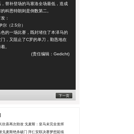
高，替补登场的马塞洛全场最低，造成
球的科恩特朗则是倒数第二。
发：
尔（2.5分）
的一场比赛，既封堵住了本泽马的
攻门，又阻止了C罗的单刀，勤恳地在
碌着。
(责任编辑：Gedicht)
下一页
图
长欣喜再次助攻 戈麦斯：皇马未完全发挥
谢戈麦斯绝杀破门 拜仁安联决赛梦想延续