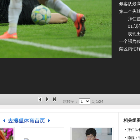
佩客队最
第二个失
拜仁首
01.诺伊
表现出色
一个强势
禁区内忙
跳转至：
页
1/24
相关组
拜仁队
德媒：