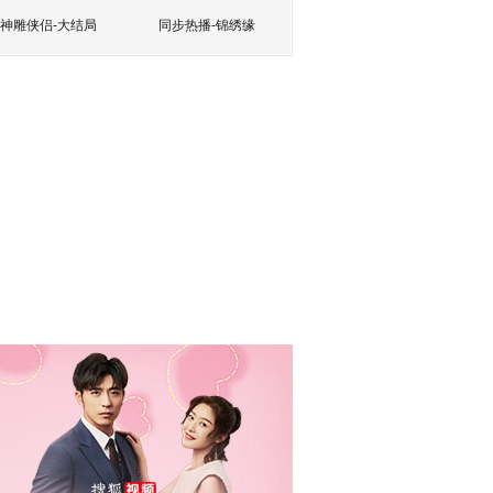
神雕侠侣-大结局
同步热播-锦绣缘