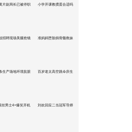
黄片副局长已被停职
小学开课教掼蛋合适吗
姐招聘现场美腿抢镜
准妈妈堕胎捐骨髓救妹
条生产场地环境肮脏
百岁老太高空跳伞庆生
屌丝男士4>爆笑开机
刘欢回应二当冠军导师