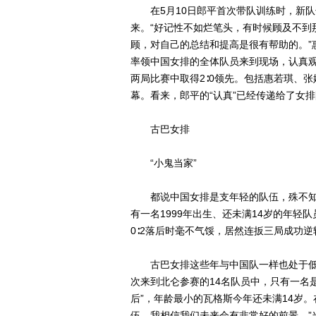
在5月10日郎平首次带队训练时，新队
来。“好记性不如烂笔头，有时候顾及不到
顾，对自己的总结和提高是很有帮助的。”
率领中国女排的全体队员来到现场，认真
两局比赛中取得2∶0领先。包括惠若琪、
幕。看来，郎平的“认真”已经传递给了女
古巴女排
“小鬼当家”
都说中国女排是支年轻的队伍，殊不知
有一名1999年出生、还未满14岁的年轻
0∶2落后时毫不气馁，居然连扳三局成功
古巴女排这些年与中国队一样也处于低
次来到北仑参赛的14名队员中，只有一名是
后”，年龄最小的瓦格斯今年还未满14岁
伍，我相信我们未来会有非常好的前景。”