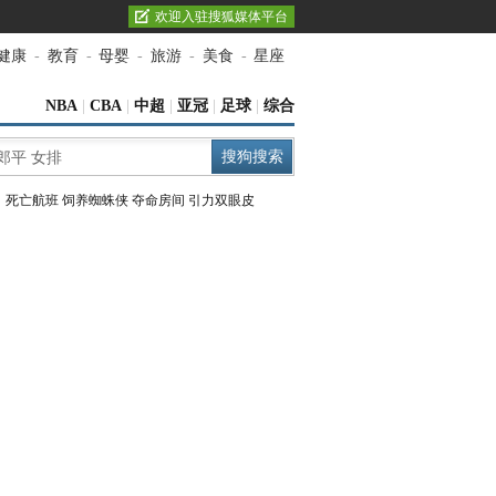
欢迎入驻搜狐媒体平台
健康
-
教育
-
母婴
-
旅游
-
美食
-
星座
NBA
|
CBA
|
中超
|
亚冠
|
足球
|
综合
：
死亡航班
饲养蜘蛛侠
夺命房间
引力双眼皮