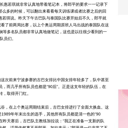
长惠若琪就非常认真地带着笔记本，将郎平的要求一一记录下
那么多的时候，可以翻出来看看每天训练课或者比赛之后的回
惠若琪说。昨天下午古巴队与泰国队比赛开始后不久，郎平就
观看了前两局比赛，以上个奥运周期原班人马出战的泰国队在这
张娴等多名队员都非常认真地做笔记，这也是以往很少看到的一
排队员们。
这次前来宁波参赛的古巴女排比中国女排年轻多了，队中甚至
队员，而几乎所有队员也都是“90后”。正是这支年轻的队伍，在
逆转，取得开门红。
谷，在上个奥运周期结束后，古巴女排进行了全面大换血。这
1989年年末出生的选手，其他所有队员都是清一色的“90
。在昨天赛后，古巴队主教练加拉说：“我正在准备一支新的队
当然，话题依然离不开郎平，加拉表示：“郎平是一位非常了不