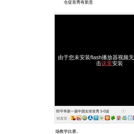
仓促首秀有新意
由于您未安装flash播放器视频
击
这里
安装
郎平率新一届中国女排首秀 3-0波
转发至：
场教学比赛。