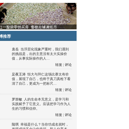
博推荐
袁岳
当浮层化现象严重时，我们遇到
的挑战是，出的主意没有太大实操价
值，从事实际操作的人…
转发
|
评论
足夜王涛
恒大与拜仁这场比赛太有价
值，展现了自己，也终于真刀真枪下看
清了自己，更成为一把标尺…
转发
|
评论
罗崇敏
人的生命本无意义，是学习和
实践赋予了它意义。应该把学习作为人
生的习惯和信仰。
转发
|
评论
陆琪
幸福是什么？当你功成名就时，