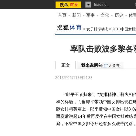
loading...
首页
-
新闻
-
军事
-
文化
-
历史
-
体
>
女子排球动态
>
2013中国女
率队击败波多黎各
正文
我来说两句
(
人参与)
2013年05月18日14:33
来源：
四川新闻网-成都日报
作者：陈浩
“郎平王者归来”、“女排精神、薪火相传
样的标语，而当郎平带领中国女排出现在
际女排精英赛上，郎平带领中国女排以3∶
而赛后说起14年后再度坐在中国女排教练
庭，不管中国女排今后还有多么艰苦的路，