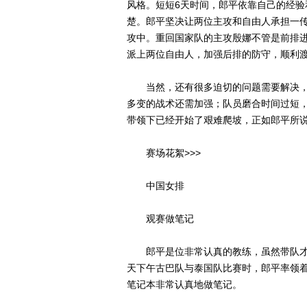
风格。短短6天时间，郎平依靠自己的经
楚。郎平坚决让两位主攻和自由人承担一
攻中。重回国家队的主攻殷娜不管是前排
派上两位自由人，加强后排的防守，顺利
当然，还有很多迫切的问题需要解决，
多变的战术还需加强；队员磨合时间过短
带领下已经开始了艰难爬坡，正如郎平所说
赛场花絮>>>
中国女排
观赛做笔记
郎平是位非常认真的教练，虽然带队才
天下午古巴队与泰国队比赛时，郎平率领
笔记本非常认真地做笔记。