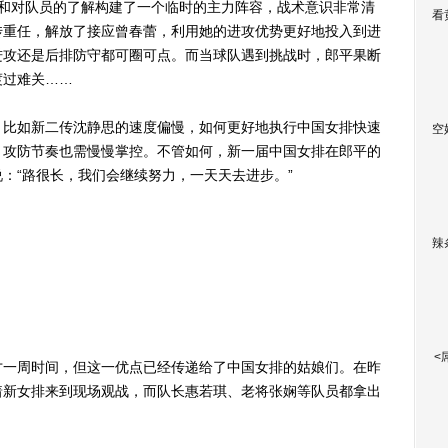
验和对队员的了解构建了一个临时的主力阵容，战术意识非常清
看
传重任，解放了接应曾春蕾，利用她的进攻优势更好地投入到进
进攻还是后排防守都可圈可点。而当球队遇到挑战时，郎平果断
渡过难关……
比如新二传沈静思的速度偏慢，如何更好地执行中国女排快速
空
，攻防节奏也需慢慢掌控。不管如何，新一届中国女排在郎平的
：“路很长，我们会继续努力，一天天去进步。”
辣
<
一周时间，但这一优点已经传递给了中国女排的姑娘们。在昨
着新女排来到现场观战，而队长惠若琪、老将张娴等队员都拿出