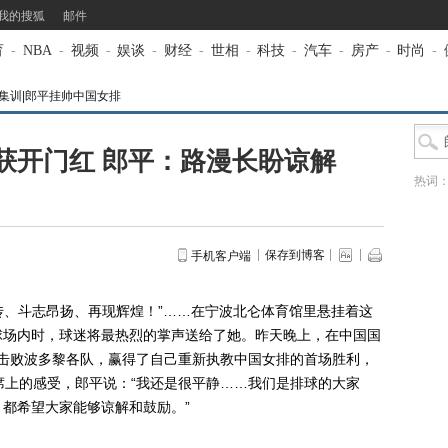
我的搜狐
邮件
育
-
NBA
-
视频
-
娱谈
-
财经
-
世相
-
科技
-
汽车
-
房产
-
时尚
-
排集训|郎平挂帅中国女排
获开门红 郎平：路漫长盼谅解
热词
保存到博客
手机客户端
、斗志昂扬、再现辉煌！”……在宁波北仑体育馆里悬挂着这
球场内时，球迷将最热烈的掌声送给了她。昨天晚上，在中国国
0击败波多黎各队，赢得了自己重新执教中国女排的首场胜利，
席上的感受，郎平说：“我还是很平静……我们是排球的大家
都希望大家能够谅解和鼓励。”