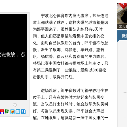
宁波北仑体育馆内座无虚席，甚至连过
道上都站满了球迷，这样火爆的球市都是因
为郎平回来了。虽然带队训练只有6天时
微
间，但人们还是期望能看见中国女排的变
化。面对自己执教后的首秀，郎平也不敢怠
慢，派出了殷娜、沈静思、单丹娜、惠若
无法播放，点
琪、杨珺菁、徐云丽和曾春蕾的主力阵容。
整场比赛中国女排都占据着场上的主动，只
有第二局遇到了一些抵抗，最终以3∶0轻松
击败对手，取得开门红。
进场以后，郎平多数时间都平静地坐在
位子上，只有在暂停时才站起来与队员交
流。当队员打出好球时，她会鼓掌为队员叫
好。每当队员出现失误，郎平就会大声提
醒。在她眼里，这就是新一届中国女排的一