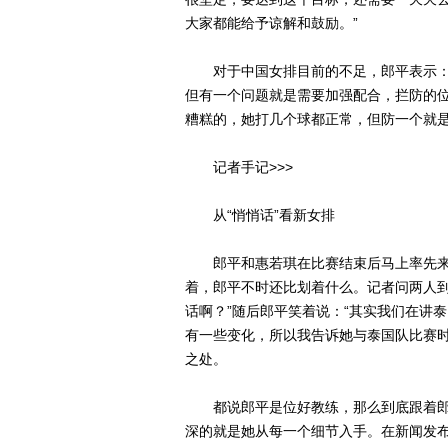
大家都能给予谅解和鼓励。”
对于中国女排目前的不足，郎平表示：“
但有一个问题就是需要加强配合，拦防的
糟糕的，她打几个球都正常，但防一个就是
记者手记>>>
从“悄悄话”看新女排
郎平和惠若琪在比赛结束后马上率先来
着，郎平不时还比划着什么。记者问两人到
话啊？”随后郎平笑着说：“其实我们在讲
有一些变化，所以我告诉她与泰国队比赛时
之处。
都说郎平是位好教练，那么到底跟着郎
深的就是她从每一个细节入手。在新闻发