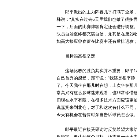
郎平派出的主力阵容几乎打满了全场，
释说：“其实在过去6天里我们也做了很多
一下，后面的比赛阵容肯定还会进行调整。
队员自始至终都充满自信，尤其是在第2
如高大接应曾春蕾在比赛中还有后排进攻
目标很高很坚定
这场比赛的胜负其实并不重要，郎平14
自己首秀的感受，郎平说：“我还是很平静
了。今天我坐在那儿时在想，上次坐在那儿
常高兴有这么多球迷来观看，也非常珍惜
们现在水平有限，在很多技术方面应该更加
说嘉宾来到北仑，对于和这次有什么不同，
今天有机会在暂停时亲自告诉球员怎么做。
郎平最近在接受采访时反复希望大家给中
很坚定，要达到这个目标，还需要一天天