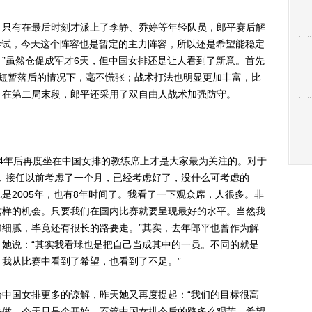
只有在最后时刻才派上了李静、乔婷等年轻队员，郎平赛后解
尝试，今天这个阵容也是暂定的主力阵容，所以还是希望能稳定
”虽然仓促成军才6天，但中国女排还是让人看到了新意。首先
局短暂落后的情况下，毫不慌张；战术打法也明显更加丰富，比
；在第二局末段，郎平还采用了双自由人战术加强防守。
年后再度坐在中国女排的教练席上才是大家最为关注的。对于
，接任以前考虑了一个月，已经考虑好了，没什么可考虑的
是2005年，也有8年时间了。我看了一下观众席，人很多。非
这样的机会。只要我们在国内比赛就要呈现最好的水平。当然我
细腻，毕竟还有很长的路要走。”其实，去年郎平也曾作为解
她说：“其实我看球也是把自己当成其中的一员。不同的就是
我从比赛中看到了希望，也看到了不足。”
国女排更多的谅解，昨天她又再度提起：“我们的目标很高
去做，今天只是个开始。不管中国女排今后的路多么艰苦，希望