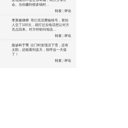
发现成功不会让你幸福，和人分享才
会。当你赚到很多钱时…
转发
|
评论
李英俊律师
哥们充话费输错号，替别
人交了100元，就打过去电话想让对方
充点回来。对方特郁闷地说…
转发
|
评论
急诊科于莺
出门时发现没下雪，还有
太阳，还能看到蓝天，惊呼这一天值
了！
转发
|
评论