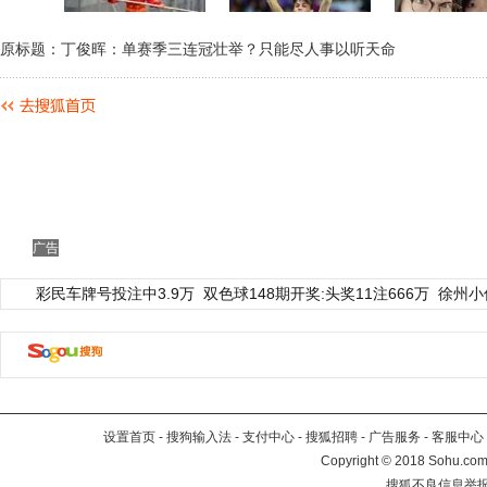
原标题：丁俊晖：单赛季三连冠壮举？只能尽人事以听天命
广告
彩民车牌号投注中3.9万
双色球148期开奖:头奖11注666万
徐州小
设置首页
-
搜狗输入法
-
支付中心
-
搜狐招聘
-
广告服务
-
客服中心
Copyright
©
2018 Sohu.com 
搜狐不良信息举