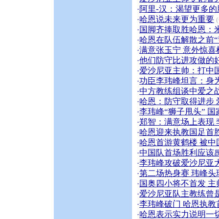
阿里-汉：渴望更多的
·
哈恩说未来更为重要
·
国脚齐捧取胜哈恩：
·
哈恩在队伍解散之前“
·
满意张玉宁 意外惊喜
·
他们防守比进攻做的
·
爱沙尼亚主帅：打中
·
功臣李玮峰坦言：身
·
中方教练组谈中爱之
·
哈恩：防守取得进步
·
李玮峰“狮子甩头” 国
·
郑智：满意场上表现
·
哈恩迎来执教国足首
·
哈恩首游黄鹤楼 被
·
中国队首场胜利应该
·
李玮峰攻破爱沙尼亚
·
第二场热身赛 玮峰头
·
国奥四小将不首发 主
·
爱沙尼亚队主教练曾
·
李玮峰破门 哈恩执教首
·
哈恩表示实力说明一
·