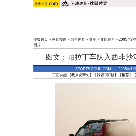
搜狐首页
>
体育频道
>
综合体育
>
赛车
>
其他赛车
>
2005年
图片
图文：帕拉丁车队入西非沙
SPORTS.SOHU.COM 2005年1
页面功能 【
我来说两句
】【
我要“揪”错
】【
推荐
】