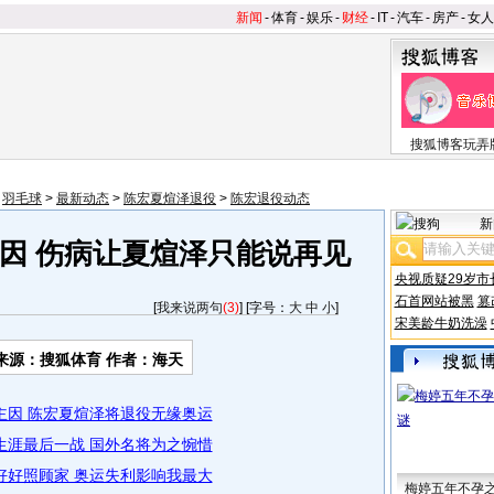
新闻
-
体育
-
娱乐
-
财经
-
IT
-
汽车
-
房产
-
女人
搜狐博客玩弄
>
羽毛球
>
最新动态
>
陈宏夏煊泽退役
>
陈宏退役动态
新
因 伤病让夏煊泽只能说再见
央视质疑29岁市
石首网站被黑
篡
[
我来说两句
(3)
] [字号：
大
中
小
]
宋美龄牛奶洗澡
来源：搜狐体育 作者：海天
主因 陈宏夏煊泽将退役无缘奥运
生涯最后一战 国外名将为之惋惜
好好照顾家 奥运失利影响我最大
梅婷五年不孕