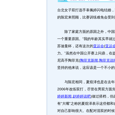
台北女子双打选手辜佩婷闪电结婚，
的陈宏来照顾，比赛训练难免会受到
除了家庭方面的原因之外，中国羽
一个重要原因。“我的年龄其实早就
苏迪曼杯，还有这次的
亚运会
(
亚运
力。”虽然在中国公开赛上问鼎，在
尼高手陶菲克
(
陶菲克新闻
,
陶菲克说
坚持的他来说，这应该是一个不小的
与陈宏相同，夏煊泽也是在去年结
2006年改练双打，尽管在男双方
婷婷新闻
,
赵婷婷说吧
)
做过搭档，但
有“大嘴”之称的夏煊泽表示这些都
对自己影响很大。在配对混双的时候