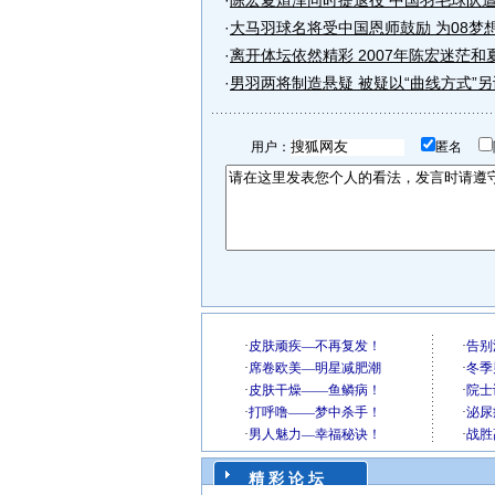
·
陈宏夏煊泽同时提退役 中国羽毛球队遭
·
大马羽球名将受中国恩师鼓励 为08梦
·
离开体坛依然精彩 2007年陈宏迷茫和
·
男羽两将制造悬疑 被疑以“曲线方式”
用户：
匿名
精 彩 论 坛