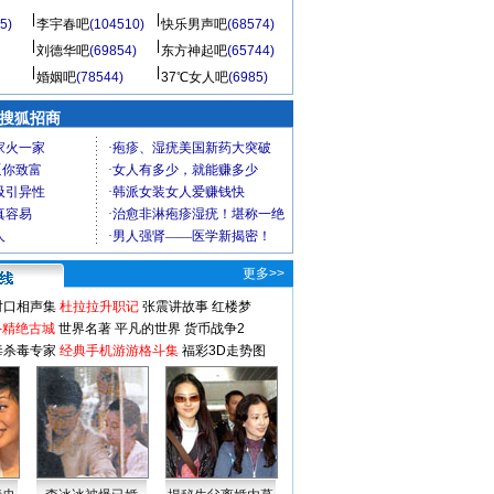
5)
李宇春吧
(104510)
快乐男声吧
(68574)
刘德华吧
(69854)
东方神起吧
(65744)
婚姻吧
(78544)
37℃女人吧
(6985)
 搜狐招商
更多>>
对口相声集
杜拉拉升职记
张震讲故事
红楼梦
-精绝古城
世界名著
平凡的世界
货币战争2
毒杀毒专家
经典手机游游格斗集
福彩3D走势图