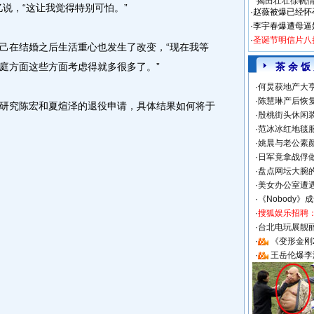
揭田壮壮徐帆
说，“这让我觉得特别可怕。”
·
赵薇被爆已经怀
·
李宇春爆遭母逼
·
圣诞节明信片八
在结婚之后生活重心也发生了改变，“现在我等
庭方面这些方面考虑得就多很多了。”
茶 余 饭
·
何炅获地产大亨
·
陈慧琳产后恢复
究陈宏和夏煊泽的退役申请，具体结果如何将于
·
殷桃街头休闲装
·
范冰冰红地毯
·
姚晨与老公素
·
日军竟拿战俘
·
盘点网坛大腕
·
美女办公室遭
·
《Nobody》
·
搜狐娱乐招聘
·
台北电玩展靓丽S
·
《变形金刚
·
王岳伦爆李