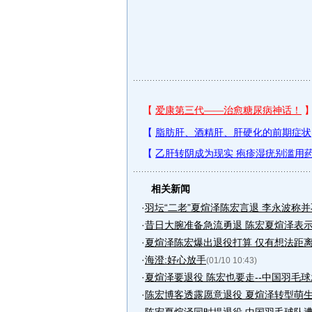
相关新闻
·
羽坛“二老”夏煊泽陈宏言退 李永波称
·
昔日大腕准备急流勇退 陈宏夏煊泽表
·
夏煊泽陈宏爆出退役打算 仅有想法距
·
海澄:好心放手
(01/10 10:43)
·
夏煊泽要退役 陈宏也要走--中国羽毛
·
陈宏博客透露愿意退役 夏煊泽转型萌