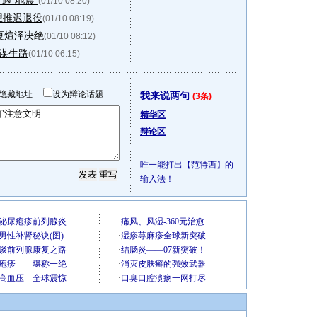
遇"地震"
(01/10 08:20)
想推迟退役
(01/10 08:19)
夏煊泽决绝
(01/10 08:12)
另谋生路
(01/10 06:15)
隐藏地址
设为辩论话题
我来说两句
(3条)
精华区
辩论区
唯一能打出【范特西】的
输入法！