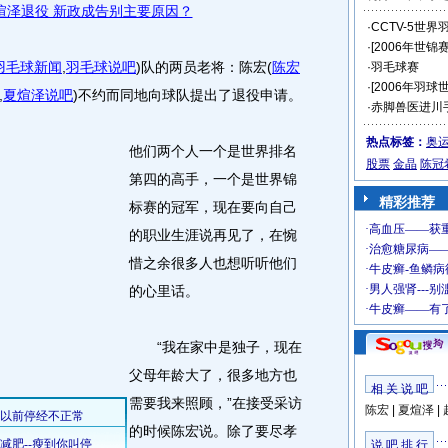
煊泽退役 新政成告别主要原因？
·
CCTV-5世
·
[2006年世锦
羽毛球新闻
,
羽毛球说吧
)
队的两员老将：陈宏
(
陈宏
·
羽毛球赛
·
[2006年羽球
,
夏煊泽说吧
)
不约而同地向球队提出了退役申请。
·
赤脚兽医进川
热点标签：
奥
他们两个人一个是世界排名
股票
金晶
陈冠
第四的高手，一个是世界锦
精彩推荐
标赛的冠军，现在要向自己
的职业生涯说再见了，在惋
惜之余很多人也想听听他们
的心里话。
“我在家中是独子，现在
父母年龄大了，很多地方也
相 关 说 吧
需要我来照顾，”在接受采访
陈宏
|
夏煊泽
|
的时候陈宏说。除了要尽孝
说 吧 排 行