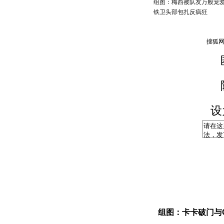
组图：梅西被队友万般宠
铁卫头部包扎反疯狂
设
组图：卡卡破门与