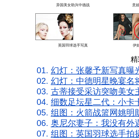
异国美女助兴中德战
意
英国羽球选手写真
伊
精
01.
幻灯：张馨予新写真曝
02.
幻灯：中德明星晚宴名
03.
古蒂接受采访突吻美女主
04.
细数足坛星二代：小卡卡
05.
组图：火箭战篮网姚明
06.
奥尼尔妻子：我没有外遇
07.
组图：英国羽球选手拍