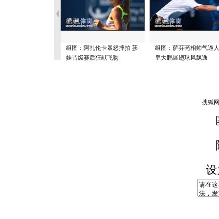
组图：阿扎伦卡暴怒摔拍 莎
组图：萨芬亮相帅气逼人
娃晋级赛后狂献飞吻
皇大鹏展翅球风飘逸
设