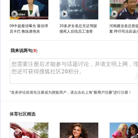
09中超最佳曝光 最佳球
20多岁女老总无证驾驶
河南建业老总曾
员卡巴 教练唐尧东
撞死人后找员工顶替
案 呼吁司法应该介
我来说两句
(
0
)
*发表评论前请先注册成为搜狐用户，请点击右上角
“新用户注册”
进行注册！
体育社区精选