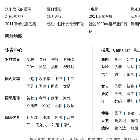
永不磨灭的番号
夏日甜心
7电影
快乐
新还珠格格
姚明退役
2011上海车展
私募
2011高考试题答案
感动中国十大母亲评选
社区2010年度行业口碑
贵州
榜
网站地图
体育中心
搜狐
|
ChinaRen
|
焦
篮球世界
|
NBA
|
赛程
|
视频
|
直播表
新闻
|
军事
|
公益
|
|
CBA
|
男篮
|
姚明
|
易建联
财经
|
股票
|
理财
|
汽车
|
购车
|
家居
|
国内足球
|
中超
|
数据库
|
中甲
|
中乙
|
国足
|
国奥
|
国青
|
女足
女人
|
母婴
|
新娘
|
旅游
|
天气
|
健康
|
国际足球
|
英超
|
意甲
|
西甲
|
海外
IT
|
数码
|
手机
|
|
欧预赛
|
欧冠
|
欧联
|
数据
博客
|
圈子
|
邮箱
|
综合体育
|
乒乓球
|
排球
|
体操
|
台球
天龙
|
鹿鼎记
|
短信
|
F1
|
高尔夫
|
刘翔
|
滚动
搜狗
|
输入法
|
地图