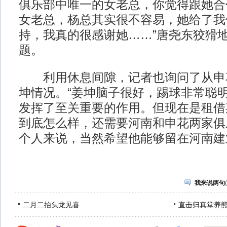
俱乐部中唯一的女老总，你觉得跟她合作
女老总，杨总其实很不容易，她给了我
持，我真的很感谢她……”唐尧东狡猾
题。
利用休息间隙，记者也询问了从申
坤情况。“姜坤脑子很好，踢球非常聪
发挥了至关重要的作用。但现在是租借
到底怎么样，还需要河南和申花两家俱
个人来说，当然希望他能够留在河南建
我来说两句
(
二月二抬头龙见喜
直击归真堂养