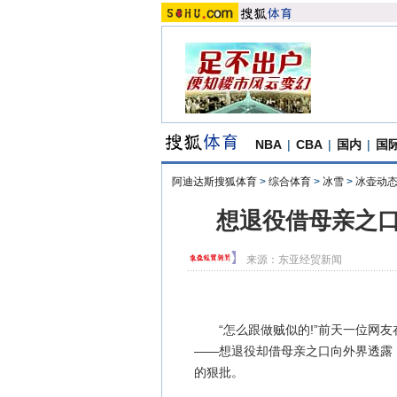
NBA
|
CBA
|
国内
|
国
阿迪达斯搜狐体育
>
综合体育
>
冰雪
>
冰壶动
想退役借母亲之口
来源：
东亚经贸新闻
“怎么跟做贼似的!”前天一位网友
——想退役却借母亲之口向外界透露
的狠批。