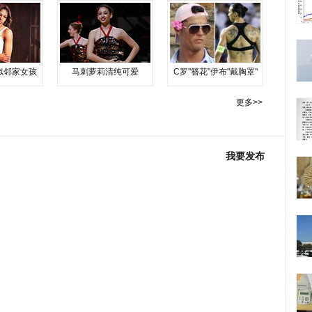
似邻家女孩
马刺萝莉清纯可爱
C罗"簪花"伊布"戴胸罩"
更多>>
我要发布