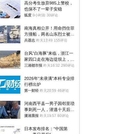
高分考生放弃985上警校，
也保不了一辈子安稳
狐度
9小时前
30评论
南海真相公开！用命挡住菲
方撞船，两名山东烈士被授
武警最高荣誉
兵器志
昨天13:49
155评论
台风“白海豚”来临，浙江一
家四口走在海边堤坝上，其
中9岁男孩被巨浪卷入海
三湘都市报
昨天16:32
290评论
中，搜救仍在进行
2026年“未录满”本科专业排
行榜出炉
第一财经
昨天20:59
46评论
河南西平县一男子因邻里琐
事刺死一人，潜逃十天后在
十多公里外一片玉米地里落
潇湘晨报
昨天19:57
80评论
网
日本发布排名：“中国第