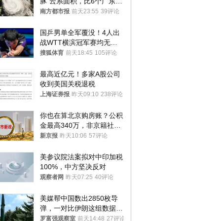
豚”云系面积，比6个广东还
大！深圳官方：注意这件事
南方都市报
前天23:55
39评论
国乒男单全军覆没！4人出
战WTT横滨冠军赛均无缘
八强
搜狐体育
前天18:45
105评论
最高近亿元！多家A股公司
收到美国关税退税
上海证券报
昨天09:10
238评论
你也在算北京购房账？公积
金最高340万，非京籍社保
1年
新京报
昨天10:06
57评论
美参议院法案拟对中印加税
100%，中方坚决反对
观察者网
昨天07:25
40评论
美媒帮中国数出2850枚导
弹，一对比伊朗这组数据，
发现出大事了
罗富强观察室
前天14:48
27评论