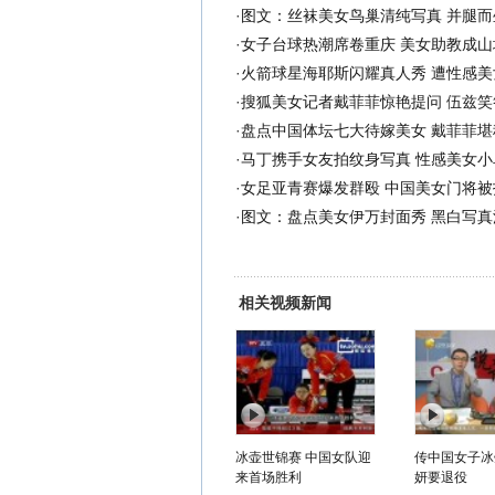
·
图文：丝袜美女鸟巢清纯写真 并腿而
·
女子台球热潮席卷重庆 美女助教成山
·
火箭球星海耶斯闪耀真人秀 遭性感美
·
搜狐美女记者戴菲菲惊艳提问 伍兹笑
·
盘点中国体坛七大待嫁美女 戴菲菲堪
·
马丁携手女友拍纹身写真 性感美女小鸟
·
女足亚青赛爆发群殴 中国美女门将被
·
图文：盘点美女伊万封面秀 黑白写真
相关视频新闻
冰壶世锦赛 中国女队迎
传中国女子冰
来首场胜利
妍要退役