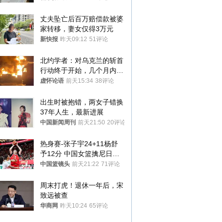
丈夫坠亡后百万赔偿款被婆
家转移，妻女仅得3万元
新快报
昨天09:12
51评论
北约学者：对乌克兰的斩首
行动终于开始，几个月内乌
将投降
虚怀论语
前天15:34
38评论
出生时被抱错，两女子错换
37年人生，最新进展
中国新闻周刊
前天21:50
20评论
热身赛-张子宇24+11杨舒
予12分 中国女篮擒尼日利
亚
中国篮镜头
前天21:22
71评论
周末打虎！退休一年后，宋
致远被查
华商网
昨天10:24
65评论