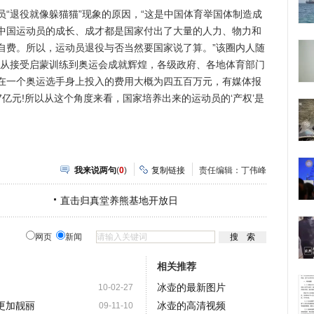
退役就像躲猫猫”现象的原因，“这是中国体育举国体制造成
中国运动员的成长、成才都是国家付出了大量的人力、物力和
自费。所以，运动员退役与否当然要国家说了算。”该圈内人随
员从接受启蒙训练到奥运会成就辉煌，各级政府、各地体育部门
在一个奥运选手身上投入的费用大概为四五百万元，有媒体报
亿元!所以从这个角度来看，国家培养出来的运动员的‘产权’是
我来说两句
(
0
)
复制链接
责任编辑：丁伟峰
直击归真堂养熊基地开放日
网页
新闻
相关推荐
冰壶的最新图片
10-02-27
更加靓丽
冰壶的高清视频
09-11-10