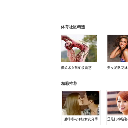
体育社区精选
俄柔术女孩豹纹诱惑
美女足队花泳
精彩推荐
谢晖曝与洋妞女友分手
辽足门神迎娶