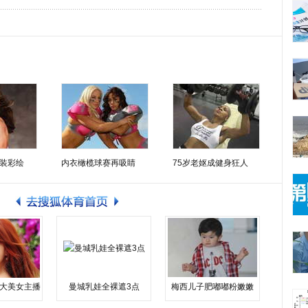
装彩绘
内衣橄榄球赛再吸睛
75岁老妪成健身狂人
大美女主播
曼城乳娃全裸遮3点
梅西儿子肥嘟嘟粉嫩嫩