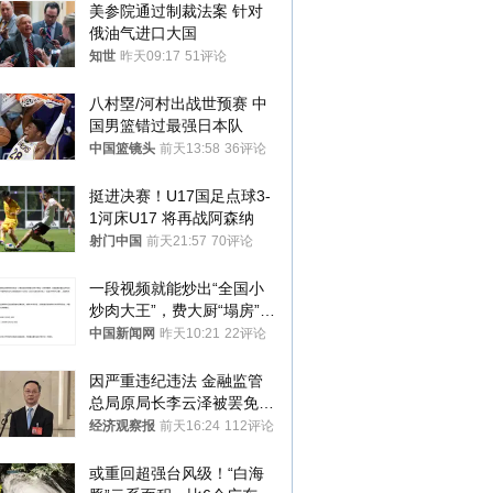
美参院通过制裁法案 针对
俄油气进口大国
知世
昨天09:17
51评论
八村塁/河村出战世预赛 中
国男篮错过最强日本队
中国篮镜头
前天13:58
36评论
挺进决赛！U17国足点球3-
1河床U17 将再战阿森纳
射门中国
前天21:57
70评论
一段视频就能炒出“全国小
炒肉大王”，费大厨“塌房”了
吗？
中国新闻网
昨天10:21
22评论
因严重违纪违法 金融监管
总局原局长李云泽被罢免全
国人大代表
经济观察报
前天16:24
112评论
或重回超强台风级！“白海