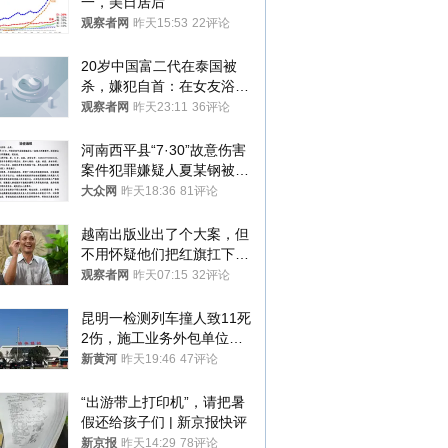
一，美日居后”
观察者网
昨天15:53
22评论
20岁中国富二代在泰国被
杀，嫌犯自首：在女友浴室
看到他
观察者网
昨天23:11
36评论
河南西平县“7·30”故意伤害
案件犯罪嫌疑人夏某钢被抓
获
大众网
昨天18:36
81评论
越南出版业出了个大案，但
不用怀疑他们把红旗扛下去
的决心
观察者网
昨天07:15
32评论
昆明一检测列车撞人致11死
2伤，施工业务外包单位被
罚1.5万元，国铁昆明局被
新黄河
昨天19:46
47评论
罚300万元
“出游带上打印机”，请把暑
假还给孩子们 | 新京报快评
新京报
昨天14:29
78评论