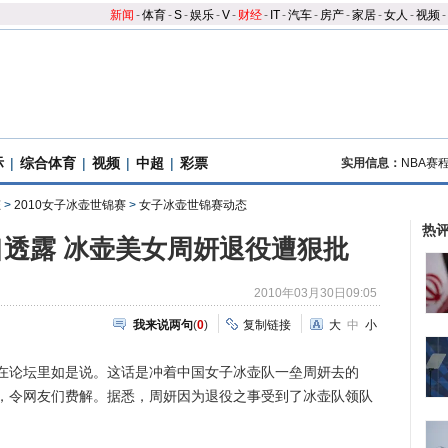
新闻
-
体育
-
S
-
娱乐
-
V
-
财经
-
IT
-
汽车
-
房产
-
家居
-
女人
-
视频
-
际
|
综合体育
|
视频
|
中超
|
彩票
实用信息：
NBA赛
态
>
2010女子冰壶世锦赛
>
女子冰壶世锦赛动态
热
透露 冰壶美女周妍退役遭狠批
2010年03月30日09:05
我来说两句
(
0
)
复制链接
大
中
小
在论坛里如是说。这话是冲着中国女子冰壶队一垒周妍去的
，令网友们费解。据悉，周妍因为退役之事受到了冰壶队领队