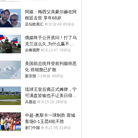
阿媒：梅西父亲豪尔赫在阿
根廷去世 享年68岁
足坛欧美汇
昨天18:49
45评论
俄媒终于公开质问！打了乌
克兰这么久,为什么赢不了?
答案令人沉默
尖锋视野
昨天13:47
79评论
美国前总统拜登前列腺癌恶
化 癌细胞已扩散
新京报
7小时前
46评论
琉球王室后裔正式摊牌，宁
可满盘皆输也不让美日得
逞，中国成关键
兵器志
昨天15:18
28评论
中超-奥斯卡一球制胜 蓉城
客场0-1玉昆6轮不胜
射门中国
昨天21:59
31评论