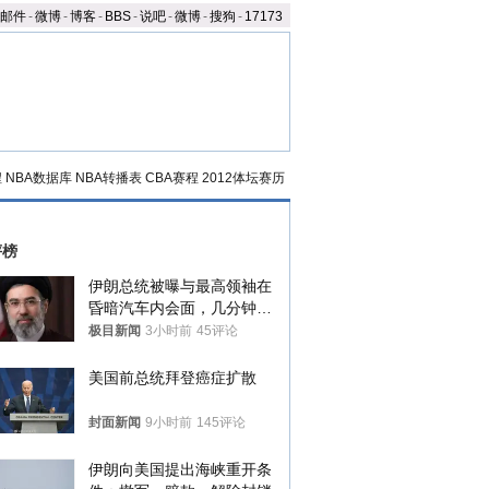
邮件
-
微博
-
博客
-
BBS
-
说吧
-
微博
-
搜狗
-
17173
程
NBA数据库
NBA转播表
CBA赛程
2012体坛赛历
评榜
伊朗总统被曝与最高领袖在
昏暗汽车内会面，几分钟里
只能靠声音交谈难辨真假
极目新闻
3小时前
45评论
美国前总统拜登癌症扩散
封面新闻
9小时前
145评论
伊朗向美国提出海峡重开条