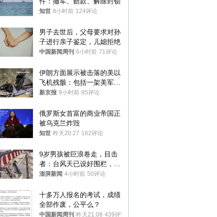
件：撤军、赔款、解除封锁
知世
8小时前
124评论
男子去世后，父母要求对孙
子进行亲子鉴定，儿媳拒绝
中国新闻周刊
6小时前
71评论
伊朗方面展示被击落的美以
飞机残骸：包括一架美军F-
15战斗机残骸以及多架无人
新京报
9小时前
85评论
机等
俄罗斯女首富的商业帝国正
被乌克兰炸毁
知世
昨天20:27
162评论
9岁男孩被巨浪卷走，目击
者：台风天已设好围栏，一
家四口翻入时保安曾喊话劝
澎湃新闻
4小时前
50评论
阻
十多万人报名的考试，成绩
全部作废，公平么？
中国新闻周刊
昨天21:08
439评论