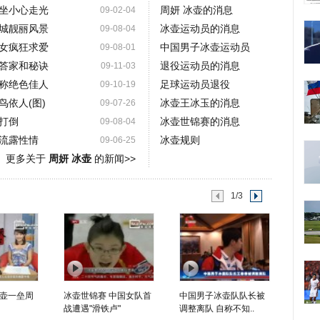
坐小心走光
周妍 冰壶的消息
09-02-04
城靓丽风景
冰壶运动员的消息
09-08-04
女疯狂求爱
中国男子冰壶运动员
09-08-01
答家和秘诀
退役运动员的消息
09-11-03
称绝色佳人
足球运动员退役
09-10-19
依人(图)
冰壶王冰玉的消息
09-07-26
打倒
冰壶世锦赛的消息
09-08-04
流露性情
冰壶规则
09-06-25
更多关于
周妍 冰壶
的新闻>>
1/3
壶一垒周
冰壶世锦赛 中国女队首
中国男子冰壶队队长被
战遭遇"滑铁卢"
调整离队 自称不知..