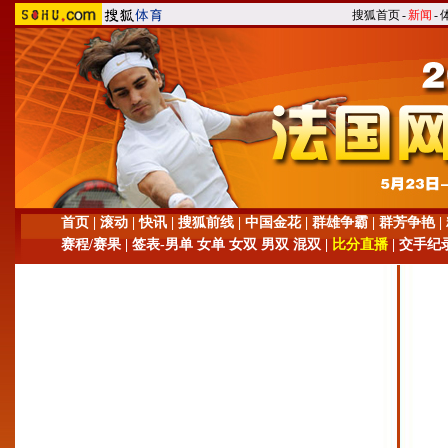
搜狐首页
-
新闻
-
首页
|
滚动
|
快讯
|
搜狐前线
|
中国金花
|
群雄争霸
|
群芳争艳
|
赛程
/
赛果
| 签表-
男单
女单
女双
男双
混双
|
比分直播
|
交手纪