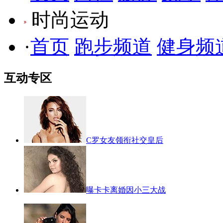
时尚运动
·
首页
跑步频道
健身频
互动专区
C罗女友领衔社交皇后
曝卡卡离婚因小三大战