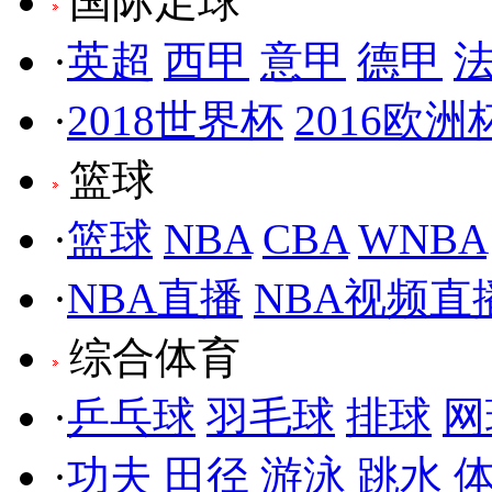
国际足球
·
英超
西甲
意甲
德甲
·
2018世界杯
2016欧洲
篮球
·
篮球
NBA
CBA
WNBA
·
NBA直播
NBA视频直
综合体育
·
乒乓球
羽毛球
排球
网
·
功夫
田径
游泳
跳水