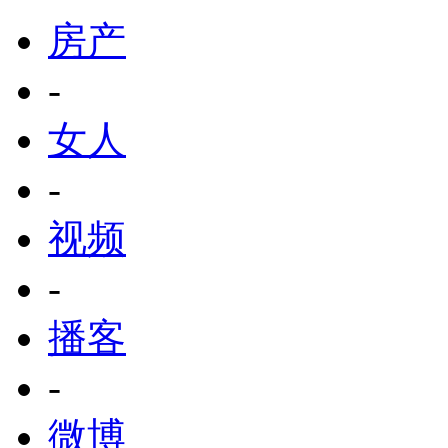
房产
-
女人
-
视频
-
播客
-
微博