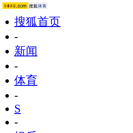
搜狐首页
-
新闻
-
体育
-
S
-