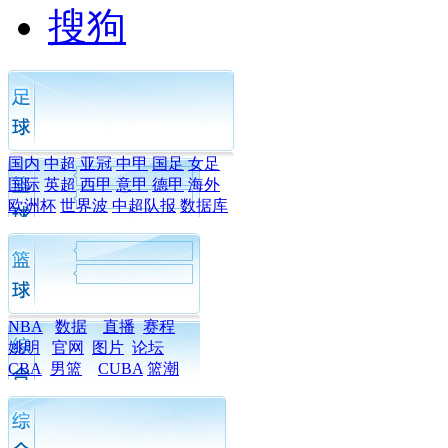
搜狗
国内
中超
亚冠
中甲
国足
女足
国际
英超
西甲
意甲
德甲
海外
欧洲杯
世界波
中超队报
数据库
NBA
数据
直播
赛程
姚明
官网
图片
论坛
CBA
男篮
CUBA
篮潮