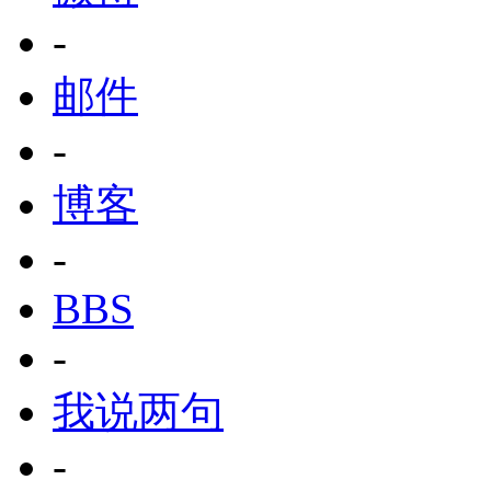
-
邮件
-
博客
-
BBS
-
我说两句
-