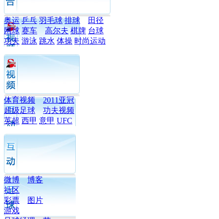
奥运
乒乓
羽毛球
排球
田径
网球
赛车
高尔夫
棋牌
台球
功夫
游泳
跳水
体操
时尚运动
体育视频
2011亚冠
超级足球
功夫视频
英超
西甲
意甲
UFC
微博
博客
社区
彩票
图片
游戏