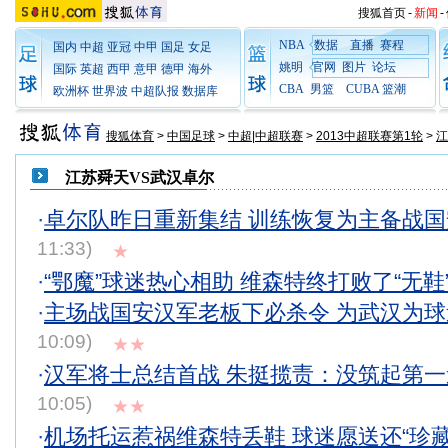
搜狐首页
-
新闻
-
NBA
数据
直播
赛程
国内
中超
亚冠
中甲
国足
女足
姚明
官网
图片
论坛
国际
英超
西甲
意甲
德甲
海外
CBA
男篮
CUBA
篮潮
欧洲杯
世界波
中超队报
数据库
搜狐体育
>
中国足球
>
中超|中超联赛
>
2013中超联赛第1轮
>
江
江苏舜天VS武汉卓尔
·
卓尔队昨日重新集结 训练恢复为主备战
11:33)
★
·
“鄂魔”球迷热心相助 维森特终打败了“无鞋
·
主场战国安汉军老板下必杀令 为武汉为
10:09)
★★
·
汉军将士总结首战 朱挺揽责：没筑起第
10:05)
★★
·
机场托运惹祸维森特丢鞋 球迷愿送还“珍藏