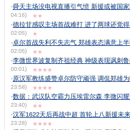
·
舜天主场没电视直播引气愤 新援或被国
04:16)
★★
·
德拉甘感叹主场首战难打 进了两球还觉
02:05)
★
·
卓尔首战失利不失志气 郑雄表态满意上
02:05)
★★
·
李微世界波复制齐祖经典 神级表现讽刺
00:01)
★★★★
·
原汉军教练盛赞卓尔防守顽强 调侃郑雄
23:58)
★★★★
·
数据：武汉队空霸力压埃雷尔森 李微闪
23:40)
★★
·
汉军1622天后再战中超 首轮上八新援未
23:28)
★★★★