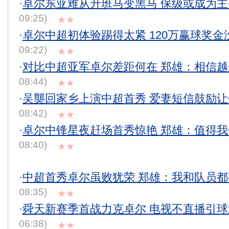
·
卓尔东亚难从升班马变黑马 保级或成为
09:25)
★★
·
卓尔中超初体验踢得太紧 120万赢球奖金
09:22)
★★
·
对比中超亚军卓尔差距何在 郑雄：相信
08:44)
★★
·
吴龑回家乡上演中超首秀 爱妻短信鼓励
08:42)
★★
·
卓尔中锋星夜赶场首秀惊艳 郑雄：值得
08:40)
★★
·
中超首秀卓尔虽败犹荣 郑雄：我和队员
08:35)
★★
·
舜天新赛季首战力克卓尔 电视不直播引
06:38)
★★