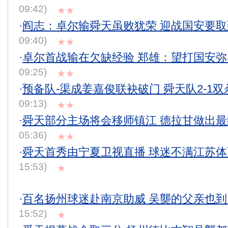
09:42)
★★
·
阎志：卓尔输舜天虽败犹荣 迎战国安要取
09:40)
★★
·
卓尔首战输在欠缺经验 郑雄：望打国安
09:25)
★★
·
预备队-渠成姜嘉俊联袂破门 舜天队2-1
09:13)
★★
·
舜天部分主场将会移师镇江 德拉甘做出
05:36)
★★
·
舜天首秀由宁夏卫视直播 球迷不满江苏
15:53)
★
·
百名扬州球迷赴南京助威 吴龑的父亲也
15:52)
★