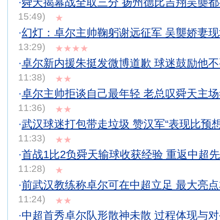
·
舜天揭幕战全取三分 扬州德比吉翔吴龑
15:49)
★
·
幻灯：卓尔主帅鞠躬谢远征军 吴龑娇妻
13:29)
★★★★
·
卓尔新内援朱挺发微博道歉 球迷鼓励他
11:38)
★★
·
卓尔主帅拒谈自己最年轻 老总叹舜天主
11:36)
★★
·
武汉球迷打包带走垃圾 赞汉军“表现比预想
11:33)
★★
·
首战1比2负舜天输球收获经验 重返中超
11:28)
★
·
前武汉教练称卓尔可在中超立足 最大亮
11:24)
★★
·
中超首秀卓尔队形散神未散 过程体现与