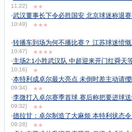
11:22)
★★
·
武汉董事长下令必胜国安 北京球迷称退
10:49)
★★★
·
转播车到场为何不播比赛？ 江苏球迷愤
10:47)
★★★★
·
主场2:1小胜武汉队 中超迎来开门红舜天
10:16)
★
·
本特利成卓尔最大亮点 未倒时差主动请
09:34)
★★
·
李微打入卓尔赛季首球 赛后称把要进球
09:32)
★★
·
德拉甘：卓尔制造了大麻烦 本特利状态
09:28)
★★