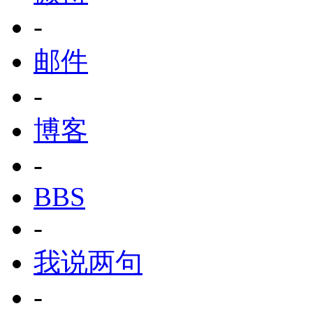
-
邮件
-
博客
-
BBS
-
我说两句
-