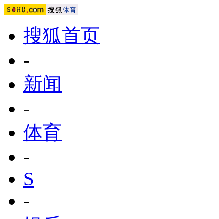
搜狐首页
-
新闻
-
体育
-
S
-