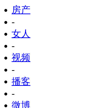
房产
-
女人
-
视频
-
播客
-
微博