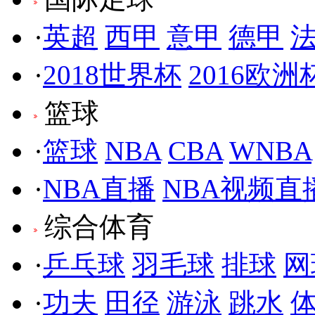
·
英超
西甲
意甲
德甲
·
2018世界杯
2016欧洲
篮球
·
篮球
NBA
CBA
WNBA
·
NBA直播
NBA视频直
综合体育
·
乒乓球
羽毛球
排球
网
·
功夫
田径
游泳
跳水