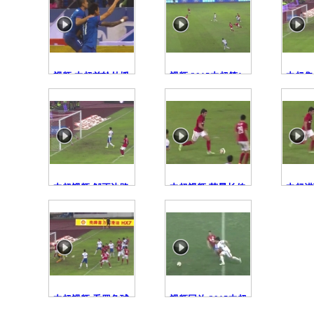
视频-中超首轮外援
视频-2015中超第1
中超集
百花齐放 15外援轰
轮5佳球 隆东世界波
射于汉
入18球
王永珀冲顶
2-1永
中超视频-邹正边路
中超视频-荣昊长传
中超进
传中 郑智头槌攻门
送助攻 高拉特反越
妙传高
稍稍高出
位头槌造险
大扳回
中超视频-乔罗角球
视频回放-2015中超
制导 穆伦加门前头
第1轮 建业VS泰达