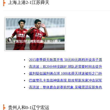
上海上港2-1江苏舜天
3月15日
长春亚泰VS石家庄永
聊球
14:35
昌
3月15日
上海申鑫VS上海上港
聊球
16:00
孔卡策划2球送精彩助攻 上港2-1舜天
3月15日
天津泰达VS杭州绿城
聊球
19:35
·
2015赛季舜天散票开售 50元80元两档并设亲子票
·
高洪波：前20分钟没踢好 球队还需要时间去提升
·
裁判疑似漏判俩点球 1000名舜天球迷被拒之门外
·
巴媒赞孔卡首战神级表现 助攻帮新东家冲击冠军
·
高洪波：整体磨合超赛前想象 吴曦需适应新角色
贵州人和0-1辽宁宏运