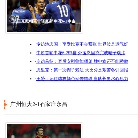
恩里克戴帽莫雷诺点射 申花6-2申鑫
·
专访池忠国：享受比赛不会紧张 世界波是运气好
·
中超首轮申花6-2申鑫 外援恩里克完成帽子戏法
·
专访吕征：赛后安慰鲁能师弟 胜申鑫还不能骄傲
·
恩里克：第一次帽子戏法 大比分是艰苦冬训回报
·
王赟：记住球衣颜色别传错球 当队长要尽心尽力
广州恒大2-1石家庄永昌