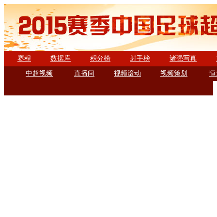
赛程
数据库
积分榜
射手榜
诸强写真
中超视频
直播间
视频滚动
视频策划
恒