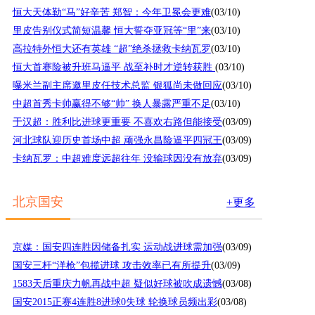
恒大天体勒“马”好辛苦 郑智：今年卫冕会更难
(03/10)
里皮告别仪式简短温馨 恒大誓夺亚冠等“里”来
(03/10)
高拉特外恒大还有英雄 “超”绝杀拯救卡纳瓦罗
(03/10)
恒大首赛险被升班马逼平 战至补时才逆转获胜
(03/10)
曝米兰副主席邀里皮任技术总监 银狐尚未做回应
(03/10)
中超首秀卡帅赢得不够“帅” 换人暴露严重不足
(03/10)
于汉超：胜利比进球更重要 不喜欢右路但能接受
(03/09)
河北球队迎历史首场中超 顽强永昌险逼平四冠王
(03/09)
卡纳瓦罗：中超难度远超往年 没输球因没有放弃
(03/09)
北京国安
+更多
京媒：国安四连胜因储备扎实 运动战进球需加强
(03/09)
国安三杆“洋枪”包揽进球 攻击效率已有所提升
(03/09)
1583天后重庆力帆再战中超 疑似好球被吹成遗憾
(03/08)
国安2015正赛4连胜8进球0失球 轮换球员频出彩
(03/08)