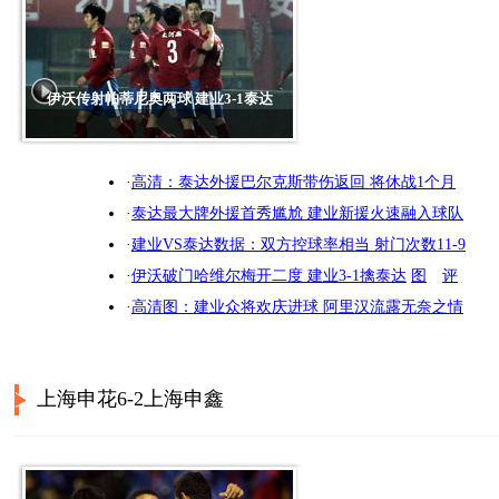
伊沃传射帕蒂尼奥两球 建业3-1泰达
·
高清：泰达外援巴尔克斯带伤返回 将休战1个月
·
泰达最大牌外援首秀尴尬 建业新援火速融入球队
·
建业VS泰达数据：双方控球率相当 射门次数11-9
·
伊沃破门哈维尔梅开二度 建业3-1擒泰达
图
评
·
高清图：建业众将欢庆进球 阿里汉流露无奈之情
上海申花6-2上海申鑫