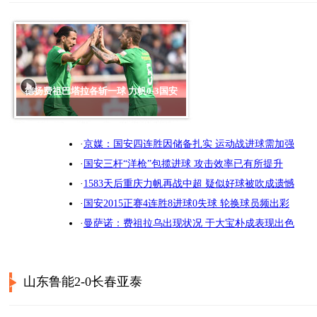
德扬费祖巴塔拉各斩一球 力帆0-3国安
·
京媒：国安四连胜因储备扎实 运动战进球需加强
·
国安三杆“洋枪”包揽进球 攻击效率已有所提升
·
1583天后重庆力帆再战中超 疑似好球被吹成遗憾
·
国安2015正赛4连胜8进球0失球 轮换球员频出彩
·
曼萨诺：费祖拉乌出现状况 于大宝朴成表现出色
山东鲁能2-0长春亚泰