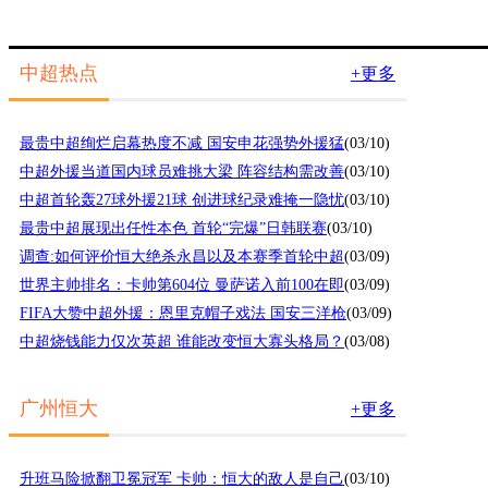
槌造威胁
下半场
中超热点
+更多
最贵中超绚烂启幕热度不减 国安申花强势外援猛
(03/10)
中超外援当道国内球员难挑大梁 阵容结构需改善
(03/10)
中超首轮轰27球外援21球 创进球纪录难掩一隐忧
(03/10)
最贵中超展现出任性本色 首轮“完爆”日韩联赛
(03/10)
调查:如何评价恒大绝杀永昌以及本赛季首轮中超
(03/09)
世界主帅排名：卡帅第604位 曼萨诺入前100在即
(03/09)
FIFA大赞中超外援：恩里克帽子戏法 国安三洋枪
(03/09)
中超烧钱能力仅次英超 谁能改变恒大寡头格局？
(03/08)
广州恒大
+更多
升班马险掀翻卫冕冠军 卡帅：恒大的敌人是自己
(03/10)