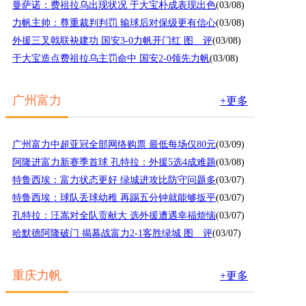
曼萨诺：费祖拉乌出现状况 于大宝朴成表现出色
(03/08)
力帆主帅：尊重裁判判罚 输球后对保级更有信心
(03/08)
外援三叉戟联袂建功 国安3-0力帆开门红 图 评
(03/08)
于大宝造点费祖拉乌主罚命中 国安2-0领先力帆
(03/08)
广州富力
+更多
广州富力中超亚冠全部网络购票 最低每场仅80元
(03/09)
阿隆进富力新赛季首球 孔特拉：外援5选4成难题
(03/08)
特鲁西埃：富力状态更好 绿城进攻比防守问题多
(03/07)
特鲁西埃：球队丢球幼稚 再踢五分钟就能够扳平
(03/07)
孔特拉：汪嵩对全队贡献大 选外援遭遇幸福烦恼
(03/07)
哈默德阿隆破门 揭幕战富力2-1客胜绿城 图 评
(03/07)
重庆力帆
+更多