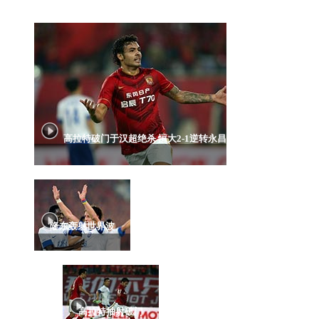
高拉特破门于汉超绝杀 恒大2-1逆转永昌
隆东轰射世界波
高拉特抽射破门