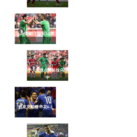
三外援破门 国安3-0胜
于大宝造点费祖拉乌罚
中
恩里克戴帽 申花6-2