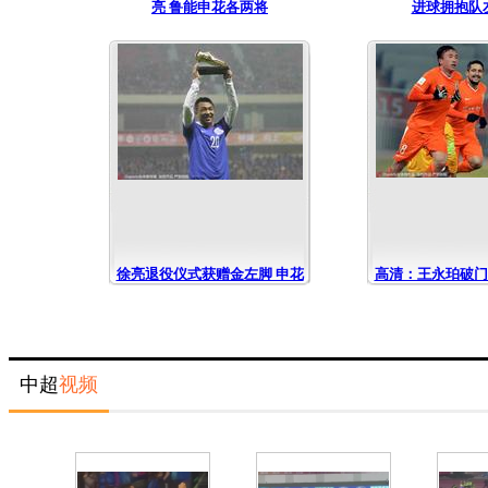
亮 鲁能申花各两将
进球拥抱队
徐亮退役仪式获赠金左脚 申花
高清：王永珀破门
三外援庆进球(图)
俊闵进球振
中超
视频