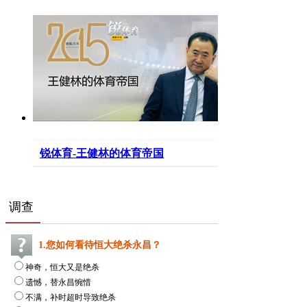
锐体育-王健林的体育帝国
调查
1.您如何看待恒大绝杀永昌？
神奇，恒大又是绝杀
遗憾，替永昌惋惜
不满，补时超时导致绝杀