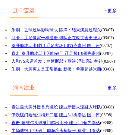
辽宁宏运
+更多
朱炯：丢球过早影响球队 陈洋：结果满意过程欠
(03/07)
邱卡：辽足像家一样温暖 球队正在改变会更强大
(03/07)
秦升助攻邱卡破门 辽足客场1-0力克贵州 图 评
(03/07)
直击-秦升助攻邱卡闪电破门 辽足暂1-0领先贵州
(03/07)
人和VS宏运首发：詹姆斯邱卡联袂 冯仁亮进替补
(03/07)
朱炯：大牌离去是正常换血 新援：希望超越米西
(03/06)
河南建业
+更多
泰达最大牌外援首秀尴尬 建业新援火速融入球队
(03/08)
伊沃破门哈维尔梅开二度 建业3-1擒泰达 图 评
(03/08)
直击-哈维尔头球破门超出比分 建业2-1领先泰达
(03/08)
半场战报-伊沃破门周海滨头槌扳平 建业1-1泰达
(03/08)