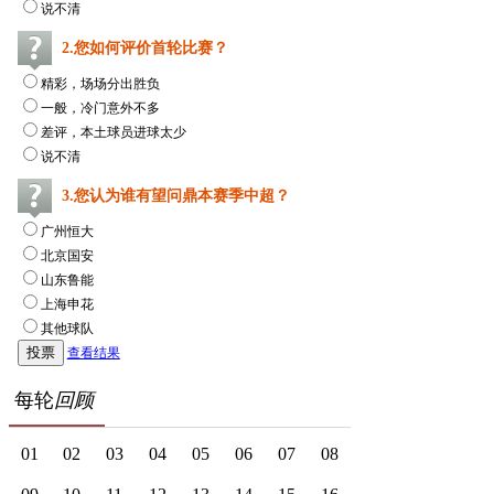
说不清
2.您如何评价首轮比赛？
精彩，场场分出胜负
一般，冷门意外不多
差评，本土球员进球太少
说不清
3.您认为谁有望问鼎本赛季中超？
广州恒大
北京国安
山东鲁能
上海申花
其他球队
查看结果
每轮
回顾
01
02
03
04
05
06
07
08