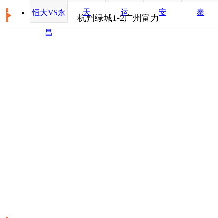
3月13日
辽宁宏运VS山东鲁能
力
天
运
安
泰
恒大VS永
杭州绿城1-2广州富力
聊球
14:35
昌
3月13日
北京国安VS河南建业
聊球
19:35
3月13日
广州富力VS上海申花
聊球
19:35
·
广州富力中超亚冠全部网络购票 
3月14日
重庆力帆VS广州恒大
·
阿隆进富力新赛季首球 孔特拉：
聊球
·
特鲁西埃：富力状态更好 绿城进
15:35
·
特鲁西埃：球队丢球幼稚 再踢五
·
孔特拉：汪嵩对全队贡献大 选外
3月14日
江苏舜天VS贵州人和
聊球
19:45