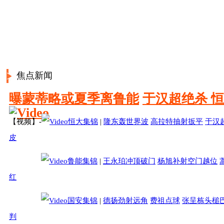
焦点新闻
本轮
下轮
+更多
杭州绿城1-2广州富力
曝蒙蒂略或夏季离鲁能
于汉超绝杀 恒
3月7日15:35
战报
【视频】-
恒大集锦
|
隆东轰世界波
高拉特抽射扳平
于汉
上海上港2-1江苏舜天
皮
3月7日15:35
战报
鲁能集锦
|
王永珀冲顶破门
杨旭补射空门越位
红
贵州人和0-1辽宁宏运
3月7日19:35
战报
国安集锦
|
德扬劲射远角
费祖点球
张呈栋头槌
判
重庆力帆0-3北京国安