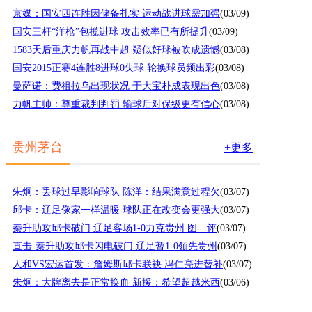
京媒：国安四连胜因储备扎实 运动战进球需加强
(03/09)
国安三杆“洋枪”包揽进球 攻击效率已有所提升
(03/09)
1583天后重庆力帆再战中超 疑似好球被吹成遗憾
(03/08)
国安2015正赛4连胜8进球0失球 轮换球员频出彩
(03/08)
曼萨诺：费祖拉乌出现状况 于大宝朴成表现出色
(03/08)
力帆主帅：尊重裁判判罚 输球后对保级更有信心
(03/08)
贵州茅台
+更多
朱炯：丢球过早影响球队 陈洋：结果满意过程欠
(03/07)
邱卡：辽足像家一样温暖 球队正在改变会更强大
(03/07)
秦升助攻邱卡破门 辽足客场1-0力克贵州 图 评
(03/07)
直击-秦升助攻邱卡闪电破门 辽足暂1-0领先贵州
(03/07)
人和VS宏运首发：詹姆斯邱卡联袂 冯仁亮进替补
(03/07)
朱炯：大牌离去是正常换血 新援：希望超越米西
(03/06)