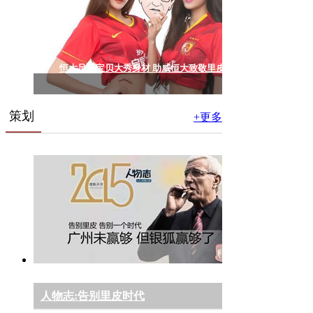
恒大足球宝贝大秀身材 助威恒大致敬里皮
策划
+更多
人物志:告别里皮时代