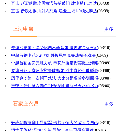
直击-赵宏略助攻周海滨头槌破门 建业暂1-1泰达
(03/08)
直击-伊沃右脚抽射入死角 建业主场1-0领先泰达
(03/08)
上海申鑫
+更多
专访池忠国：享受比赛不会紧张 世界波是运气好
(03/10)
中超首轮申花6-2申鑫 外援恩里克完成帽子戏法
(03/09)
中超首轮国安完胜力帆 申花外援带帽笑傲上海滩
(03/09)
专访吕征：赛后安慰鲁能师弟 胜申鑫还不能骄傲
(03/08)
恩里克：第一次帽子戏法 大比分是艰苦冬训回报
(03/08)
王赟：记住球衣颜色别传错球 当队长要尽心尽力
(03/08)
石家庄永昌
+更多
升班马险掀翻卫冕冠军 卡帅：恒大的敌人是自己
(03/10)
恒大天体勒“马”好辛苦 郑智：今年卫冕会更难
(03/10)