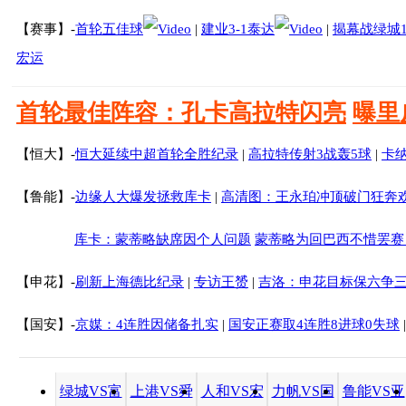
3月8日15:35
战报
【赛事】-
首轮五佳球
|
建业3-1泰达
|
揭幕战绿城1
宏运
山东鲁能2-0长春亚泰
3月8日19:35
战报
首轮最佳阵容：孔卡高拉特闪亮
曝里
【恒大】-
恒大延续中超首轮全胜纪录
|
高拉特传射3战轰5球
|
卡
河南建业3-1天津泰达
3月8日19:45
战报
【鲁能】-
边缘人大爆发拯救库卡
|
高清图：王永珀冲顶破门狂奔
库卡：蒙蒂略缺席因个人问题
蒙蒂略为回巴西不惜罢赛
上海申花6-2上海申鑫
3月8日19:45
战报
【申花】-
刷新上海德比纪录
|
专访王赟
|
吉洛：申花目标保六争
【国安】-
京媒：4连胜因储备扎实
|
国安正赛取4连胜8进球0失球
广州恒大2-1石家庄永
3月9日20:00
战报
昌
绿城VS富
上港VS舜
人和VS宏
力帆VS国
鲁能VS亚