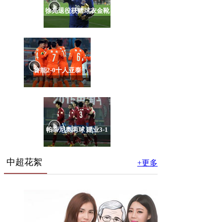
徐亮退役获赠球衣金靴
鲁能2-0十人亚泰
帕蒂尼奥两球 建业3-1
中超花絮
+更多