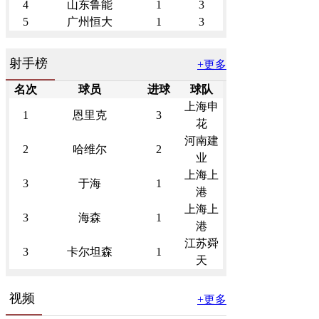
4
山东鲁能
1
3
5
广州恒大
1
3
射手榜
+更多
名次
球员
进球
球队
上海申
1
恩里克
3
花
河南建
2
哈维尔
2
业
上海上
3
于海
1
港
上海上
3
海森
1
港
江苏舜
3
卡尔坦森
1
天
视频
+更多