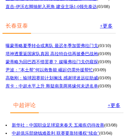
直击-伊沃右脚抽射入死角 建业主场1-0领先泰达
(03/08)
长春亚泰
+更多
曝蒙蒂略夏季转会或离队 最迟冬季加盟弗拉门戈
(03/10)
塔神透重返国家队真因 高拉特自信再披桑巴战袍
(03/09)
蒙蒂略为回巴西不惜罢赛？ 媒曝弗拉门戈仍窥探
(03/09)
尹波：“本土帮”何以救鲁能 崛起仍需外援帮忙
(03/09)
高敬刚：输球因赛前计划搁浅 感谢球迷远征助威
(03/09)
库卡：中超水平上升 释疑南美两将缘何未进名单
(03/09)
中超评论
+更多
新华社：中国职业足球迎来春天 五顽疾仍待改善
(03/08)
中超俱乐部烧钱难盈利 联赛要靠转播权“续命”
(03/04)