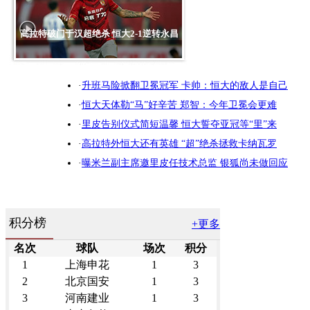
高拉特破门于汉超绝杀 恒大2-1逆转永昌
·
升班马险掀翻卫冕冠军 卡帅：恒大的敌人是自己
·
恒大天体勒“马”好辛苦 郑智：今年卫冕会更难
·
里皮告别仪式简短温馨 恒大誓夺亚冠等“里”来
·
高拉特外恒大还有英雄 “超”绝杀拯救卡纳瓦罗
·
曝米兰副主席邀里皮任技术总监 银狐尚未做回应
积分榜
+更多
名次
球队
场次
积分
1
上海申花
1
3
2
北京国安
1
3
3
河南建业
1
3