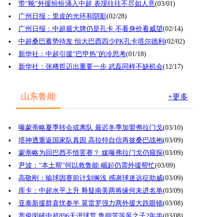
带“靴”外援纷纷涌入中超 表现往往不尽如人意
(03/01)
广州日报：里皮的光环和阴影
(02/28)
广州日报：中超最大牌仍是孔卡 不看身价看威望
(02/14)
中超桑巴蓄势待发 恒大巴西四少PK孔卡塔尔德利
(02/02)
新华社：中超引援“巴甲热”的冷思考
(01/18)
新华社：张稀哲迈出重要一步 武磊同样不缺机会
(12/17)
山东鲁能
+更多
曝蒙蒂略夏季转会或离队 最迟冬季加盟弗拉门戈
(03/10)
塔神透重返国家队真因 高拉特自信再披桑巴战袍
(03/09)
蒙蒂略为回巴西不惜罢赛？ 媒曝弗拉门戈仍窥探
(03/09)
尹波：“本土帮”何以救鲁能 崛起仍需外援帮忙
(03/09)
高敬刚：输球因赛前计划搁浅 感谢球迷远征助威
(03/09)
库卡：中超水平上升 释疑南美两将缘何未进名单
(03/09)
亚泰新援群喜忧参半 莫雷罗强力两外援大跌眼镜
(03/08)
蒿俊闵破中超896天进球荒 鲁能苦等风之子2年半
(03/08)