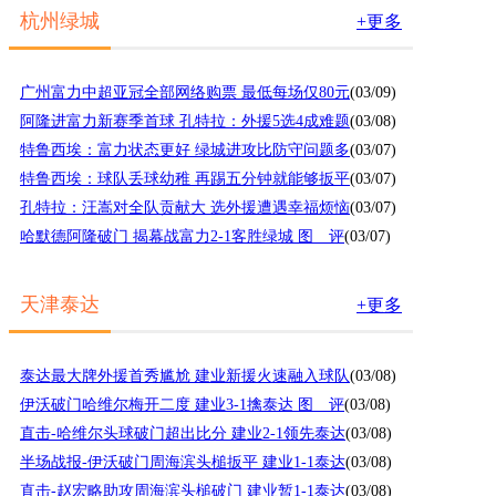
杭州绿城
+更多
广州富力中超亚冠全部网络购票 最低每场仅80元
(03/09)
阿隆进富力新赛季首球 孔特拉：外援5选4成难题
(03/08)
特鲁西埃：富力状态更好 绿城进攻比防守问题多
(03/07)
特鲁西埃：球队丢球幼稚 再踢五分钟就能够扳平
(03/07)
孔特拉：汪嵩对全队贡献大 选外援遭遇幸福烦恼
(03/07)
哈默德阿隆破门 揭幕战富力2-1客胜绿城 图 评
(03/07)
天津泰达
+更多
泰达最大牌外援首秀尴尬 建业新援火速融入球队
(03/08)
伊沃破门哈维尔梅开二度 建业3-1擒泰达 图 评
(03/08)
直击-哈维尔头球破门超出比分 建业2-1领先泰达
(03/08)
半场战报-伊沃破门周海滨头槌扳平 建业1-1泰达
(03/08)
直击-赵宏略助攻周海滨头槌破门 建业暂1-1泰达
(03/08)