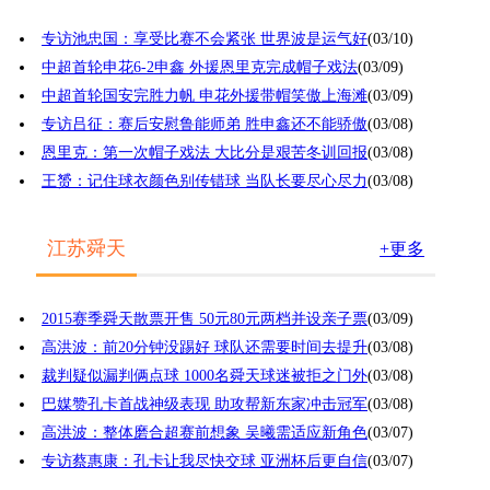
专访池忠国：享受比赛不会紧张 世界波是运气好
(03/10)
中超首轮申花6-2申鑫 外援恩里克完成帽子戏法
(03/09)
中超首轮国安完胜力帆 申花外援带帽笑傲上海滩
(03/09)
专访吕征：赛后安慰鲁能师弟 胜申鑫还不能骄傲
(03/08)
恩里克：第一次帽子戏法 大比分是艰苦冬训回报
(03/08)
王赟：记住球衣颜色别传错球 当队长要尽心尽力
(03/08)
江苏舜天
+更多
2015赛季舜天散票开售 50元80元两档并设亲子票
(03/09)
高洪波：前20分钟没踢好 球队还需要时间去提升
(03/08)
裁判疑似漏判俩点球 1000名舜天球迷被拒之门外
(03/08)
巴媒赞孔卡首战神级表现 助攻帮新东家冲击冠军
(03/08)
高洪波：整体磨合超赛前想象 吴曦需适应新角色
(03/07)
专访蔡惠康：孔卡让我尽快交球 亚洲杯后更自信
(03/07)