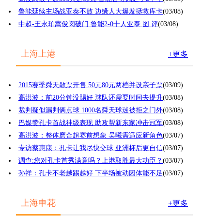
鲁能延续主场战亚泰不败 边缘人大爆发拯救库卡
(03/08)
中超-王永珀蒿俊闵破门 鲁能2-0十人亚泰 图 评
(03/08)
上海上港
+更多
2015赛季舜天散票开售 50元80元两档并设亲子票
(03/09)
高洪波：前20分钟没踢好 球队还需要时间去提升
(03/08)
裁判疑似漏判俩点球 1000名舜天球迷被拒之门外
(03/08)
巴媒赞孔卡首战神级表现 助攻帮新东家冲击冠军
(03/08)
高洪波：整体磨合超赛前想象 吴曦需适应新角色
(03/07)
专访蔡惠康：孔卡让我尽快交球 亚洲杯后更自信
(03/07)
调查:您对孔卡首秀满意吗？上港取胜最大功臣？
(03/07)
孙祥：孔卡不老越踢越好 下半场被动因体能不足
(03/07)
上海申花
+更多