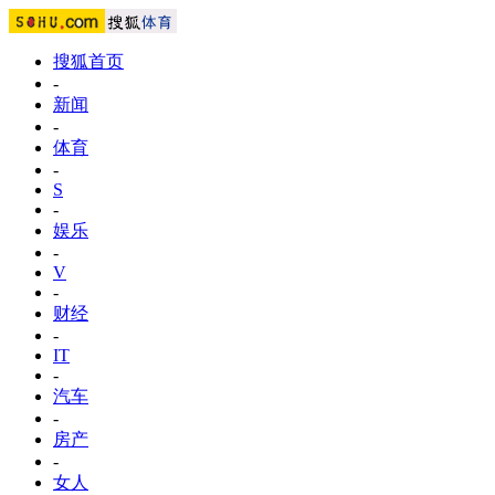
搜狐首页
-
新闻
-
体育
-
S
-
娱乐
-
V
-
财经
-
IT
-
汽车
-
房产
-
女人