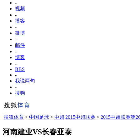
-
视频
-
播客
-
微博
-
邮件
-
博客
-
BBS
-
我说两句
-
搜狗
搜狐体育
>
中国足球
>
中超|2015中超联赛
>
2015中超联赛第2
河南建业VS长春亚泰