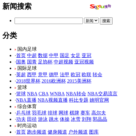
新闻搜索
分类
国内足球
·
首页
中超
数据
中甲
国足
女足
亚冠
·
国奥
国青
足协杯
中超视频
亚冠视频
国际足球
·
英超
西甲
意甲
德甲
法甲
欧冠
欧联
转会
·
2018世界杯
2016欧洲杯
2015美洲杯
篮球
·
篮球
NBA
CBA
WNBA
NBA转会
NBA交易流言
·
NBA直播
NBA视频直播
科比专题
姚明官网
综合体育
·
乒乓球
羽毛球
排球
网球
棋牌
赛车
高尔夫
·
功夫
田径
游泳
跳水
体操
冰雪
刘翔
郭晶晶
时尚运动
·
首页
跑步频道
健身频道
户外频道
图库