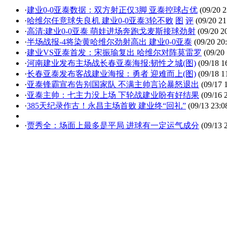
·
建业0-0亚泰数据：双方射正仅3脚 亚泰控球占优
(09/20 2
·
哈维尔任意球失良机 建业0-0亚泰3轮不败
图
评
(09/20 21
·
高清:建业0-0亚泰 萌娃进场奔跑戈麦斯接球劲射
(09/20 2
·
半场战报-4将染黄哈维尔劲射高出 建业0-0亚泰
(09/20 20
·
建业VS亚泰首发：宋振瑜复出 哈维尔对阵莫雷罗
(09/20 
·
河南建业发布主场战长春亚泰海报:韧性之城(图)
(09/18 1
·
长春亚泰发布客战建业海报：勇者 迎难而上(图)
(09/18 1
·
亚泰锋霸宣布告别国家队 不满主帅言论暴怒退出
(09/17 
·
亚泰主帅：七主力没上场 下轮战建业盼有好结果
(09/16 
·
385天纪录作古！永昌主场首败 建业终“回礼”
(09/13 23:0
·
贾秀全：场面上最多是平局 进球有一定运气成分
(09/13 