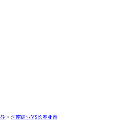
6轮
>
河南建业VS长春亚泰