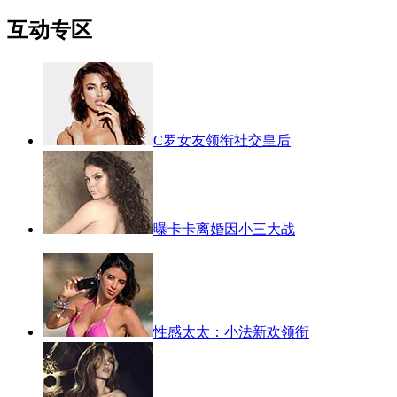
互动专区
C罗女友领衔社交皇后
曝卡卡离婚因小三大战
性感太太：小法新欢领衔