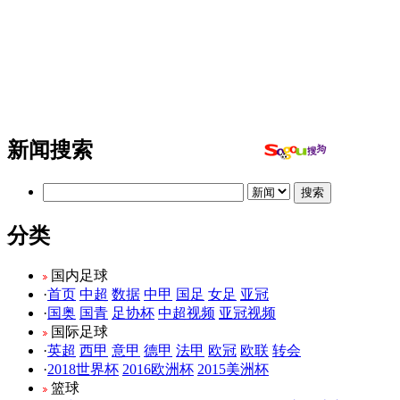
新闻搜索
分类
国内足球
·
首页
中超
数据
中甲
国足
女足
亚冠
·
国奥
国青
足协杯
中超视频
亚冠视频
国际足球
·
英超
西甲
意甲
德甲
法甲
欧冠
欧联
转会
·
2018世界杯
2016欧洲杯
2015美洲杯
篮球