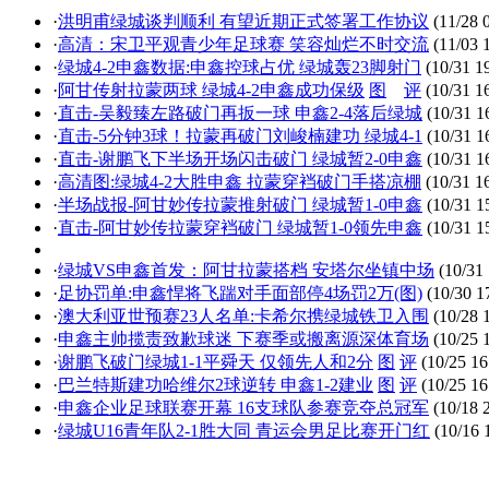
·
洪明甫绿城谈判顺利 有望近期正式签署工作协议
(11/28 
·
高清：宋卫平观青少年足球赛 笑容灿烂不时交流
(11/03 
·
绿城4-2申鑫数据:申鑫控球占优 绿城轰23脚射门
(10/31 1
·
阿甘传射拉蒙两球 绿城4-2申鑫成功保级
图
评
(10/31 1
·
直击-吴毅臻左路破门再扳一球 申鑫2-4落后绿城
(10/31 1
·
直击-5分钟3球！拉蒙再破门刘峻楠建功 绿城4-1
(10/31 1
·
直击-谢鹏飞下半场开场闪击破门 绿城暂2-0申鑫
(10/31 1
·
高清图:绿城4-2大胜申鑫 拉蒙穿裆破门手搭凉棚
(10/31 1
·
半场战报-阿甘妙传拉蒙推射破门 绿城暂1-0申鑫
(10/31 1
·
直击-阿甘妙传拉蒙穿裆破门 绿城暂1-0领先申鑫
(10/31 1
·
绿城VS申鑫首发：阿甘拉蒙搭档 安塔尔坐镇中场
(10/31 
·
足协罚单:申鑫悍将飞踹对手面部停4场罚2万(图)
(10/30 1
·
澳大利亚世预赛23人名单:卡希尔携绿城铁卫入围
(10/28 
·
申鑫主帅揽责致歉球迷 下赛季或搬离源深体育场
(10/25 
·
谢鹏飞破门绿城1-1平舜天 仅领先人和2分
图
评
(10/25 16
·
巴兰特斯建功哈维尔2球逆转 申鑫1-2建业
图
评
(10/25 16
·
申鑫企业足球联赛开幕 16支球队参赛竞夺总冠军
(10/18 
·
绿城U16青年队2-1胜大同 青运会男足比赛开门红
(10/16 