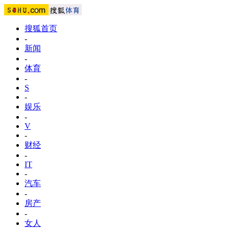
搜狐首页
-
新闻
-
体育
-
S
-
娱乐
-
V
-
财经
-
IT
-
汽车
-
房产
-
女人