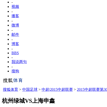
-
视频
-
播客
-
微博
-
邮件
-
博客
-
BBS
-
我说两句
-
搜狗
搜狐体育
>
中国足球
>
中超|2015中超联赛
>
2015中超联赛第3
杭州绿城VS上海申鑫