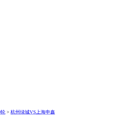
0轮
>
杭州绿城VS上海申鑫