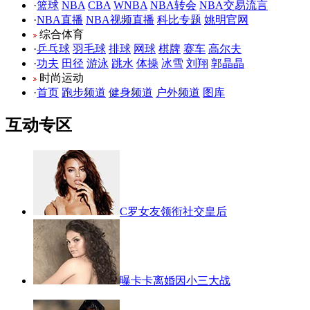
·
篮球
NBA
CBA
WNBA
NBA转会
NBA交易流言
·
NBA直播
NBA视频直播
科比专题
姚明官网
综合体育
·
乒乓球
羽毛球
排球
网球
棋牌
赛车
高尔夫
·
功夫
田径
游泳
跳水
体操
冰雪
刘翔
郭晶晶
时尚运动
·
首页
跑步频道
健身频道
户外频道
图库
互动专区
C罗女友领衔社交皇后
曝卡卡离婚因小三大战