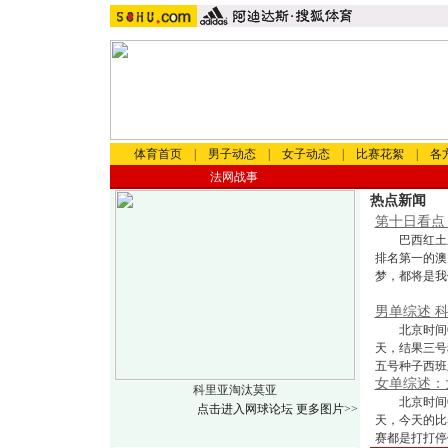
体育首页
|
男子动态
|
女子动态
|
比赛花絮
|
各
法网战事
热点新闻
第十日看点
巴西红土之
排名第一的澳
梦，都将是我
男单综述 
北京时间6
天，结果三号种
五号种子西班
女单综述：
科里亚淘汰莫亚
北京时间6
点击进入网球论坛
更多图片
>>
天，今天的比
赛都是打打停