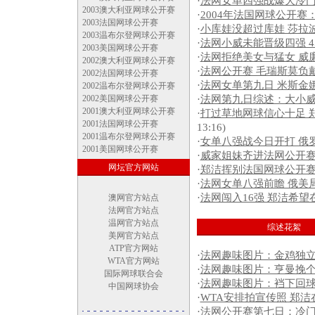
·
法网女单四强战爆大冷门
2003澳大利亚网球公开赛
·
2004年法国网球公开赛
2003法国网球公开赛
·
小库娃没超过库娃 莎拉
2003温布尔登网球公开赛
·
法网小威未能晋级四强 
2003美国网球公开赛
·
法网拒绝美女与猛女 威
2002澳大利亚网球公开赛
·
法网公开赛 毛瑞斯莫负
2002法国网球公开赛
·
法网女单第九日 米斯金
2002温布尔登网球公开赛
2002美国网球公开赛
·
法网第九日综述：大小
2001澳大利亚网球公开赛
·
打过草地网球信心十足 
2001法国网球公开赛
13:16)
2001温布尔登网球公开赛
·
女单八强战今日开打 俄
2001美国网球公开赛
·
威家姐妹齐进法网公开赛
网坛官方网站
·
郑洁挥别法国网球公开赛
·
法网女单八强前瞻 俄美
·
法网闯入16强 郑洁希
澳网官方站点
法网官方站点
温网官方站点
综述花絮
美网官方站点
ATP官方网站
·
法网趣味图片：金鸡独
WTA官方网站
·
法网趣味图片：亨曼挽
国际网球联合会
·
法网趣味图片：裆下回
中国网球协会
·
WTA安排拍宣传照 郑
·
法网公开赛第七日：冷