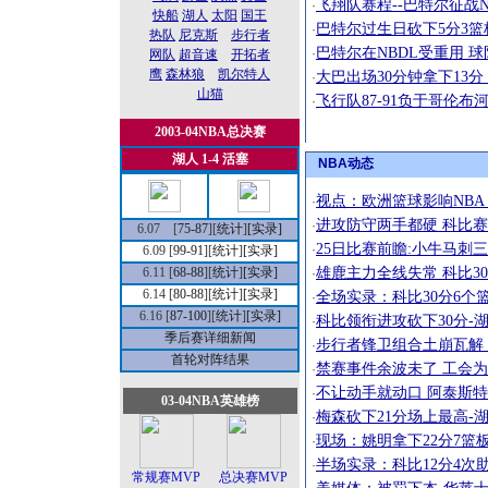
飞翔队赛程--巴特尔征战N
·
快船
湖人
太阳
国王
巴特尔过生日砍下5分3篮
·
热队
尼克斯
步行者
巴特尔在NBDL受重用 
·
网队
超音速
开拓者
鹰
森林狼
凯尔特人
大巴出场30分钟拿下13分
·
山猫
飞行队87-91负于哥伦布
·
2003-04NBA总决赛
湖人 1-4 活塞
NBA动态
视点：欧洲篮球影响NBA
·
进攻防守两手都硬 科比
·
6.07 [
75-87
][
统计
]
[实录]
25日比赛前瞻:小牛马刺
·
6.09 [
99-91
][
统计
]
[实录]
雄鹿主力全线失常 科比30
6.11 [
68-88
][
统计
]
[实录]
·
6.14 [
80-88
][
统计
]
[实录]
全场实录：科比30分6个篮板
·
6.16 [
87-100
][
统计
]
[实录]
科比领衔进攻砍下30分-
·
季后赛详细新闻
步行者锋卫组合土崩瓦解
·
首轮对阵结果
禁赛事件余波未了 工会
·
不让动手就动口 阿泰斯
·
03-04NBA英雄榜
梅森砍下21分场上最高-
·
现场：姚明拿下22分7篮
·
半场实录：科比12分4次助
·
常规赛MVP
总决赛MVP