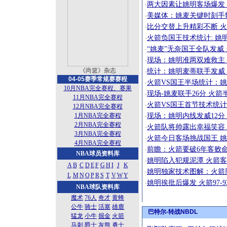
两大因素让姚明客场爆发
·
美媒体：姚麦关键时刻手
·
比分交替上升精彩不断 火箭
·
火箭负国王技术统计: 姚明
·
“姚麦”无奈国王全队发威
·
现场：姚明准两双难救主
·
《尚篮》杂志
统计：姚明麦蒂联手发威
·
04-05赛季常规赛赛程
火箭VS国王半场统计：姚
·
10月NBA完全赛程、赛果
现场-姚麦联手26分 火箭
·
11月NBA完全赛程
火箭VS国王首节技术统计
·
12月NBA完全赛程
现场：姚明内线发威12分
1月NBA完全赛程
·
2月NBA完全赛程
火箭队将帅露出幸福笑容 
·
3月NBA完全赛程
火箭今日客场挑战国王 姚
·
4月NBA完全赛程
前瞻：火箭要破6年客败
·
NBA球员资料库
姚明陷入犯规泥潭 火箭
·
A
B
C
D
E
F
G
H
I
J
K
姚明独家技术图解：火箭
·
L
M
N
O
P
R
S
T
V
W
Y
姚明挨批后爆发 火箭97-
·
NBA球队资料库
魔术
76人
奇才
黄蜂
公牛
骑士
活塞
雄鹿
巴特尔-转战NBDL
猛龙
小牛
掘金
火箭
马刺
爵士
灰熊
勇士