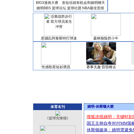
BIG3漫画大赛
发短信就有机会和姚明聊天
姚明BBS
篮球论坛
篮球社团
NBA最佳竞猜
惹骚乱阿泰斯特打球迷
森林狼险胜小牛
性感歌星短衫诱惑
赛事无趣 昏昏睡去
姚明-休斯顿火箭
体育名刊
搜狐连线姚明：关键时刻
·
《篮球先锋报》
国王主帅自夸对付MM策
·
休斯顿媒体：姚明需避免
·