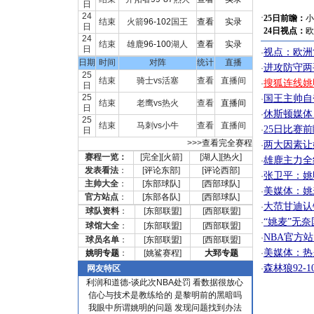
日
24
·
25日前瞻：
小
结束
火箭
96-102
国王
查看
实录
日
24日视点：
欧
24
结束
雄鹿
96-100
湖人
查看
实录
日
视点：欧洲
·
日期
时间
对阵
统计
直播
进攻防守两
·
25
结束
骑士vs活塞
查看
直播间
搜狐连线姚
·
日
25
国王主帅自
·
结束
老鹰vs热火
查看
直播间
日
休斯顿媒体
·
25
结束
马刺vs小牛
查看
直播间
25日比赛
·
日
>>>
查看完全赛程
两大因素让
·
赛程一览：
[
完全
][
火箭
]
[
湖人
][
热火
]
雄鹿主力全线
·
发表看法
：
[
评论东部
]
[
评论西部
]
张卫平：姚
·
主帅大全
：
[
东部球队
]
[
西部球队
]
美媒体：姚
·
官方站点
：
[
东部各队
]
[
西部球队
]
大范甘迪认
·
球队资料
：
[
东部联盟
]
[
西部联盟
]
“姚麦”无
·
球馆大全
：
[
东部联盟
]
[
西部联盟
]
NBA官方
·
球员名单
：
[
东部联盟
]
[
西部联盟
]
美媒体：热
姚明专题
：
[
姚鲨赛程
]
大郅专题
·
森林狼92-
网友特区
·
利润和道德-谈此次NBA处罚
看数据很放心
信心与技术是教练给的
是黎明前的黑暗吗
我眼中所谓姚明的问题
发现问题找到办法