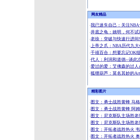
网友精品
我已迷失自己：关注NB
·
井底之龟：姚明，何不试试
·
老徐：突破与快速行进间
·
上帝之爪：NBA历代九
·
千禧百合：想要忘记OK
·
代人：利润和道德--谈此
·
爱过的爱：艾佛森的过人
·
狐狸葫芦：莫名其妙的Arte
·
精彩图片
图文：勇士战胜黄蜂 马
·
图文：勇士战胜黄蜂 阿
·
图文：尼克斯队主场胜老
·
图文：尼克斯队主场胜老
·
图文：开拓者战胜热火 
·
图文：开拓者战胜热火 
·