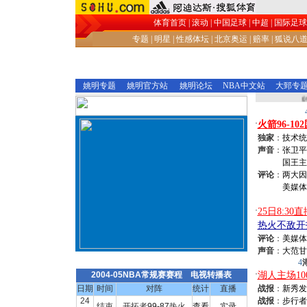
体育首页
|
滚动
|
中国足球
|
中超
|
国际足球
专题
|
明星
|
性感体坛
|
北京奥运
|
赔率
|
狐说八
姚明专题
姚明官方站
姚明论坛
NBA中文站
大郅专
·
火箭96-10
独家
：
技术统
声音
：
国王主
评论
：
两大因
美媒体
·
评论
：
美媒体
声音
：
热火不敌开拓者 火箭客场不敌国王
4
·
2004-05NBA常规赛赛程
电视转播表
湖人主场100
日期
时间
对阵
统计
直播
战报
：
新秀发
24
战报
：
步行者1
结束
开拓者
99-87
热火
查看
实录