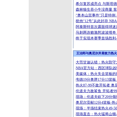
希尔复苏成亮点 与斯塔
·
森林狼生吞小牛没商量 
·
“奥本山宫事件”只是特例
·
犹他“12号”从此封存 NB
·
阿泰斯特首次露面得球迷
·
马刺两连败激怒波波维奇
·
终于实现本赛季首场胜利
·
王治郅与奥尼尔并肩效力热火
大范甘迪认错：热火防守
·
NBA官方站：西区球队凶
·
美媒体：热火失去篮板的
·
韦德19分奥胖17分13篮板
·
热火87-99不敌开拓者 
·
伦道夫力敌鲨鱼 开拓者99
·
现场：伦道夫砍下20分领衔
·
奥尼尔贡献12分4篮板-
·
现场：半场结束热火49-5
·
现场直击：热火猛将山顿
·