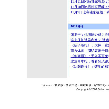
11月11日NBA独家视
·
11月10日比赛独家视频
·
11月9日比赛独家视频：俄
·
NBA评论
张卫平：姚明能否成为关
·
谁来保护球员利益？ 球
·
《扬子晚报》：大棒，这
·
南方体育：NBA青出于篮
·
《华商报》：天条不可犯
·
北京青年报：看看NBA
·
《沈阳晚报》：该学的和
·
ChinaRen
-
繁体版
-
搜狐招聘
-
网站登录
-
帮助中心
-
Copyright © 2004 Sohu.com I