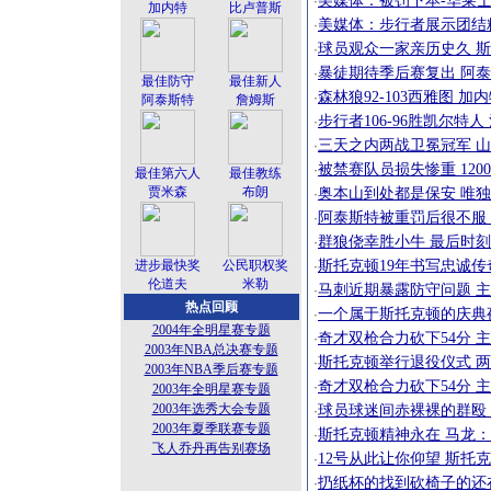
美媒体：被罚下本-华莱士
·
加内特
比卢普斯
美媒体：步行者展示团结
·
球员观众一家亲历史久 
·
暴徒期待季后赛复出 阿
·
最佳防守
最佳新人
森林狼92-103西雅图 加
·
阿泰斯特
詹姆斯
步行者106-96胜凯尔特
·
三天之内两战卫冕冠军 
·
被禁赛队员损失惨重 12
·
最佳第六人
最佳教练
贾米森
布朗
奥本山到处都是保安 唯
·
阿泰斯特被重罚后很不服
·
群狼侥幸胜小牛 最后时
·
斯托克顿19年书写忠诚传
进步最快奖
公民职权奖
·
伦道夫
米勒
马刺近期暴露防守问题 主
·
热点回顾
一个属于斯托克顿的庆典夜
·
2004年全明星赛专题
奇才双枪合力砍下54分 主
·
2003年NBA总决赛专题
斯托克顿举行退役仪式 两
·
2003年NBA季后赛专题
奇才双枪合力砍下54分 主
·
2003年全明星赛专题
2003年选秀大会专题
球员球迷间赤裸裸的群殴 
·
2003年夏季联赛专题
斯托克顿精神永在 马龙
·
飞人乔丹再告别赛场
12号从此让你仰望 斯托
·
扔纸杯的找到砍椅子的还
·