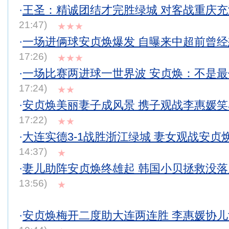
·
王圣：精诚团结才完胜绿城 对客战重庆
21:47)
★★★
·
一场进俩球安贞焕爆发 自曝来中超前曾
17:26)
★★★
·
一场比赛两进球一世界波 安贞焕：不是
17:24)
★★
·
安贞焕美丽妻子成风景 携子观战李惠媛
17:22)
★★
·
大连实德3-1战胜浙江绿城 妻女观战安贞
14:37)
★
·
妻儿助阵安贞焕终雄起 韩国小贝拯救没
13:56)
★
·
安贞焕梅开二度助大连两连胜 李惠媛协