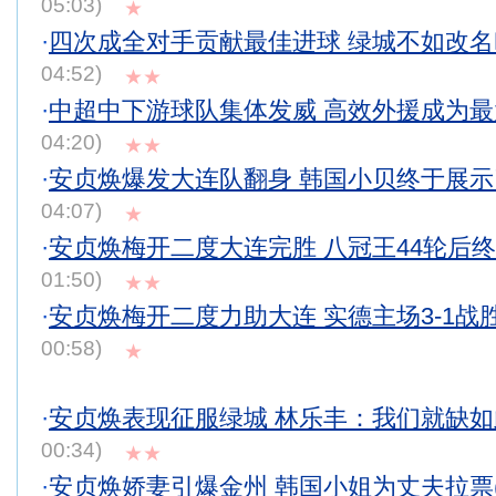
05:03)
★
·
四次成全对手贡献最佳进球 绿城不如改
04:52)
★★
·
中超中下游球队集体发威 高效外援成为
04:20)
★★
·
安贞焕爆发大连队翻身 韩国小贝终于展
04:07)
★
·
安贞焕梅开二度大连完胜 八冠王44轮后
01:50)
★★
·
安贞焕梅开二度力助大连 实德主场3-1战
00:58)
★
·
安贞焕表现征服绿城 林乐丰：我们就缺
00:34)
★★
·
安贞焕娇妻引爆金州 韩国小姐为丈夫拉票(