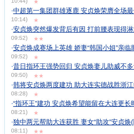
10:44)
★
·
中超第一集团群雄逐鹿 安贞焕荣膺全场
10:14)
★
·
安贞焕突然爆发背后有因 打前腰表现得
09:52)
★★
·
安贞焕成赛场上英雄 娇妻“韩国小姐”亲临
09:52)
★
·
昔日指环王强势回归 安贞焕妻儿助威不
09:50)
★★
·
韩将安贞焕两度建功 助大连实德战胜浙
08:28)
★
·
“指环王”建功 安贞焕希望能留在大连更长
08:21)
★
·
独中两元帮助大连获胜 妻女“助攻”安贞焕(
08:11)
★★