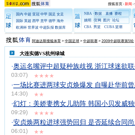
搜狐首页
-
新闻
-
NBA
数据
直播
赛程
国内
中超
亚冠
中甲
国足
女足
姚明
官网
图片
论坛
国际
英超
西甲
意甲
德甲
海外
CBA
男篮
CUBA
篮潮
欧洲杯
世界波
中超队报
数据库
阿迪达斯搜狐体育
>
中国足球
>
中超联赛
>
2009中超联赛第5轮
大连实德VS杭州绿城
·
奥运名嘴评中超疑种族歧视 浙江球迷欲
03:07)
★★★★
·
一场比赛进两球安贞焕爆发 自曝赴华前
14:30)
★★
·
幻灯：美娇妻携女儿助阵 韩国小贝发威
09:29)
★★★★
·
安贞焕两粒进球强势回归 是否延续合同
06:01)
★★