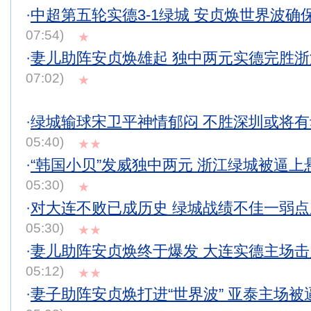
·
中超第五轮实德3-1绿城 安贞焕世界波确
07:54)
★
·
妻儿助阵安贞焕雄起 独中两元实德完胜
07:02)
★
·
绿城输球宋卫平神情郁闷 不胜深圳或将
05:40)
★★
·
“韩国小贝”发威独中两元 浙江绿城被逼上
05:30)
★
·
对大连不败已成历史 绿城战绩不佳一弱
05:30)
★★
·
妻儿助阵安贞焕终于爆发 大连实德主场
05:12)
★★
·
妻子助阵安贞焕打进“世界波” 亚泰主场被