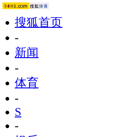
搜狐首页
-
新闻
-
体育
-
S
-