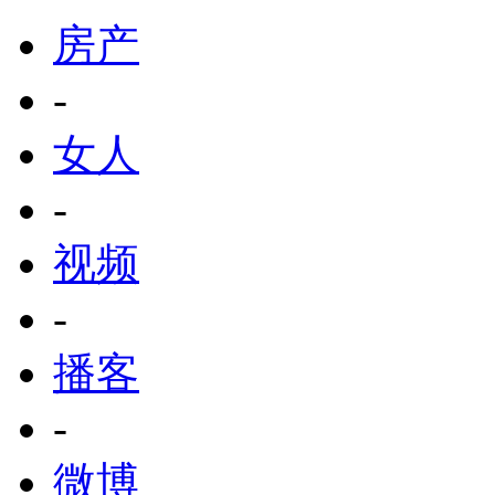
房产
-
女人
-
视频
-
播客
-
微博