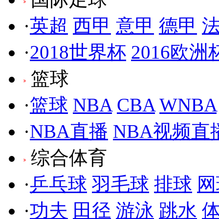
·
英超
西甲
意甲
德甲
·
2018世界杯
2016欧洲
篮球
·
篮球
NBA
CBA
WNBA
·
NBA直播
NBA视频直
综合体育
·
乒乓球
羽毛球
排球
网
·
功夫
田径
游泳
跳水