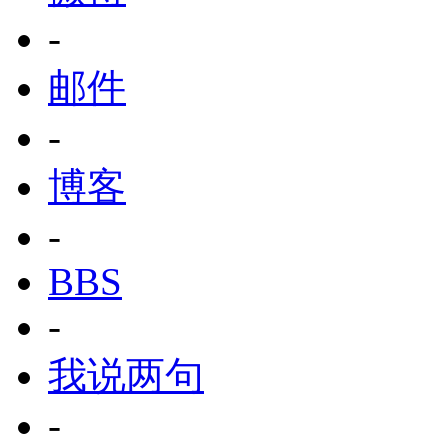
-
邮件
-
博客
-
BBS
-
我说两句
-