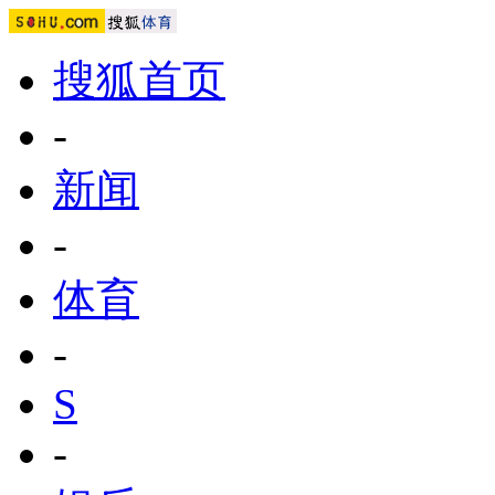
搜狐首页
-
新闻
-
体育
-
S
-