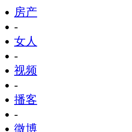
房产
-
女人
-
视频
-
播客
-
微博