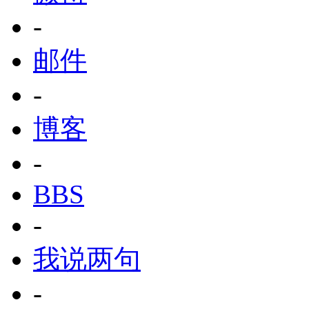
-
邮件
-
博客
-
BBS
-
我说两句
-