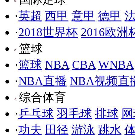
·
英超
西甲
意甲
德甲
·
2018世界杯
2016欧洲
篮球
·
篮球
NBA
CBA
WNBA
·
NBA直播
NBA视频直
综合体育
·
乒乓球
羽毛球
排球
网
·
功夫
田径
游泳
跳水