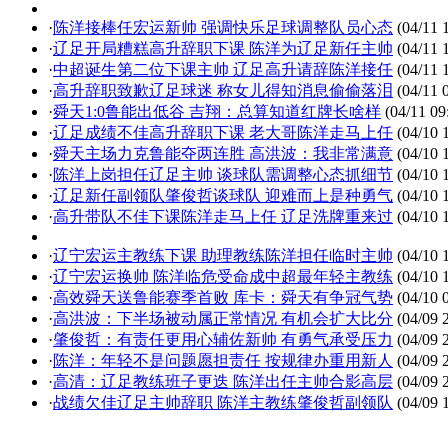
·
陈洋接棒任宏运新帅 强调快乐足球调整队员心态
(04/11 
·
辽足开局糟糕高升辞职下课 陈洋为辽足新任主帅
(04/11 
·
中超诞生第二位下课主帅 辽足高升请辞陈洋接任
(04/11 
·
高升辞职致歉辽足球迷 称女儿得知消息偷偷落泪
(04/11 
·
舜天1:0鲁能出低谷 吉翔：总算知道红牌长啥样
(04/11 09
·
辽足成绩不佳高升辞职下课 老大哥陈洋走马上任
(04/10 
·
舜天主场力克鲁能夺两连胜 高洪波：我非常满意
(04/10 
·
陈洋上岗担任辽足主帅 谈球队需调整心态抓细节
(04/10 
·
辽足新任副领队肇俊哲谈球队 迎难而上是种勇气
(04/10 
·
高升带队不佳下课陈洋走马上任 辽足洗牌重来过
(04/10 
·
辽宁宏运主教练下课 助理教练陈洋担任临时主帅
(04/10 
·
辽宁宏运换帅 陈洋临危受命成中超最年轻主教练
(04/10 
·
高效舜天送鲁能赛季首败 库卡：舜天有争冠气势
(04/10 
·
高洪波：下半场被动属正常情况 有机会扩大比分
(04/09 
·
肇俊哲：有责任更用心辅佐新帅 有勇气承受压力
(04/09 
·
陈洋：年轻不是问题愿担责任 按规律办重用新人
(04/09 
·
高清：辽足教练班子更迭 陈洋出任主帅合影高层
(04/09 
·
战绩欠佳辽足主帅辞职 陈洋主教练肇俊哲副领队
(04/09 