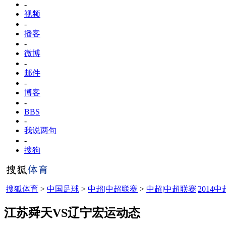
-
视频
-
播客
-
微博
-
邮件
-
博客
-
BBS
-
我说两句
-
搜狗
搜狐体育
>
中国足球
>
中超|中超联赛
>
中超|中超联赛|2014中
江苏舜天VS辽宁宏运动态