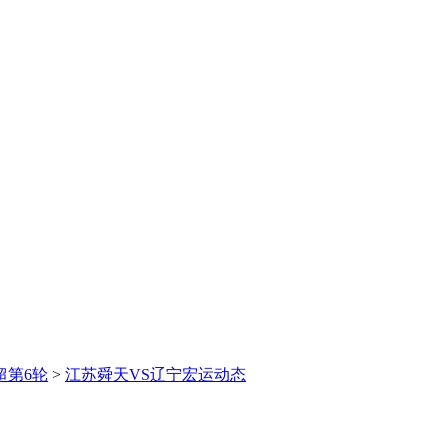
超第6轮
>
江苏舜天VS辽宁宏运动态