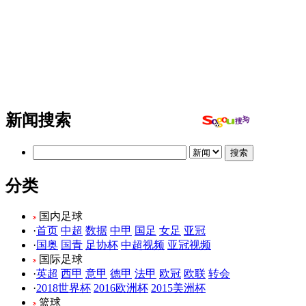
新闻搜索
分类
国内足球
·
首页
中超
数据
中甲
国足
女足
亚冠
·
国奥
国青
足协杯
中超视频
亚冠视频
国际足球
·
英超
西甲
意甲
德甲
法甲
欧冠
欧联
转会
·
2018世界杯
2016欧洲杯
2015美洲杯
篮球