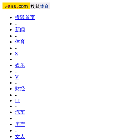
搜狐首页
-
新闻
-
体育
-
S
-
娱乐
-
V
-
财经
-
IT
-
汽车
-
房产
-
女人