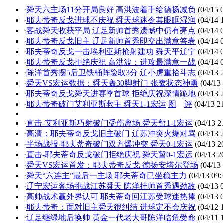
·
舜天六主场11分开局良好 高洪波着手给德扬减负
(04/15 
·
耶夫蒂奇反戈进球不庆祝 舜天球迷令其眼眶湿润
(04/14 
·
客战舜天收获平局 辽足新帅首秀遗憾中仍有亮点
(04/14 
·
耶夫蒂奇反戈旧主 辽足新帅首秀即交出满意答卷
(04/14 
·
耶夫蒂奇反戈一击埃利亚斯抢射建功 舜天平辽宁
(04/14 
·
耶夫蒂奇反戈拒绝庆祝 高洪波：进攻最满意一战
(04/14 
·
陈洋首秀摆5后卫铁桶阵险取3分 辽小虎重拾斗志
(04/13 
·
舜天VS宏运数据：舜天轰30脚射门 张鹭状态神勇
(04/13 
·
耶夫蒂奇反戈舜天进赛季首球 拒绝庆祝深情跪地
(04/13 
·
耶夫蒂奇破门艾利亚斯救主 舜天1-1宏运
图
评
(04/13 2
·
直击-艾利亚斯巧射破门受伤离场 舜天暂1-1宏运
(04/13 2
·
高清：耶夫蒂奇反戈旧主破门 辽苏冲突火爆对骂
(04/13 
·
半场战报-耶夫蒂奇破门双方爆冲突 舜天0-1宏运
(04/13 2
·
直击-耶夫蒂奇反戈破门拒绝庆祝 舜天暂0-1宏运
(04/13 2
·
舜天VS宏运首发：耶夫蒂奇反戈 德扬安塔尔登场
(04/13 
·
舜天“六连主”最后一主场 耶夫蒂奇已坐稳主力
(04/13 09:
·
辽宁宏运客场挑战江苏舜天 陈洋挂帅首秀遇劲敌
(04/13 
·
高帅战术赢外界认可 耶夫蒂奇回江苏受球迷热捧
(04/13 
·
耶夫蒂奇：面对旧主舜天很纠结 进球定不会庆祝
(04/12 
·
辽足继绿地后换帅 黄金一代老大哥陈洋临危受命
(04/11 