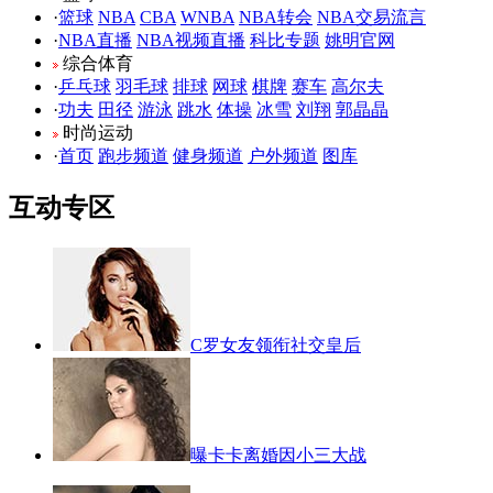
·
篮球
NBA
CBA
WNBA
NBA转会
NBA交易流言
·
NBA直播
NBA视频直播
科比专题
姚明官网
综合体育
·
乒乓球
羽毛球
排球
网球
棋牌
赛车
高尔夫
·
功夫
田径
游泳
跳水
体操
冰雪
刘翔
郭晶晶
时尚运动
·
首页
跑步频道
健身频道
户外频道
图库
互动专区
C罗女友领衔社交皇后
曝卡卡离婚因小三大战