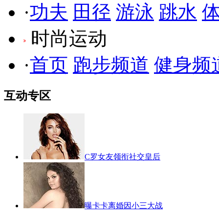
·
功夫
田径
游泳
跳水
时尚运动
·
首页
跑步频道
健身频
互动专区
C罗女友领衔社交皇后
曝卡卡离婚因小三大战