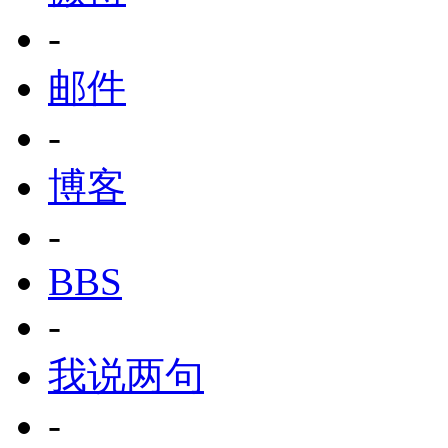
-
邮件
-
博客
-
BBS
-
我说两句
-