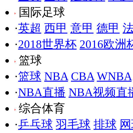
国际足球
·
英超
西甲
意甲
德甲
·
2018世界杯
2016欧洲
篮球
·
篮球
NBA
CBA
WNBA
·
NBA直播
NBA视频直
综合体育
·
乒乓球
羽毛球
排球
网