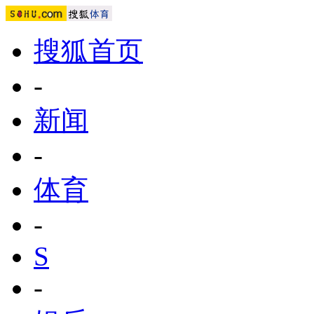
搜狐首页
-
新闻
-
体育
-
S
-