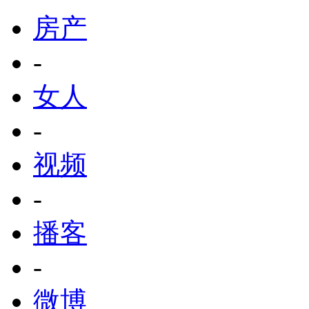
房产
-
女人
-
视频
-
播客
-
微博