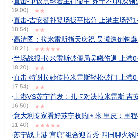
·
直击-争议点球若主罚命中 苏宁2-1再次
19:00)
★★
·
直击-吉安替补登场扳平比分 上港主场暂1
18:54)
★★
·
高清图：拉米雷斯指天庆祝 吴曦遭倒钩
18:21)
★★★★★
·
半场战报-拉米雷斯破僵局吴曦伤退 上港0
18:20)
★★
·
直击-特谢拉妙传拉米雷斯轻松破门 上港0
17:54)
★★
·
上港VS苏宁首发：孔卡对决拉米雷斯 吉
16:50)
★★
·
意大利专家看好苏宁收购国米 里皮：里
11:40)
★★★★★
·
苏宁战上港“宫唐”组合迎首秀 四国脚火线