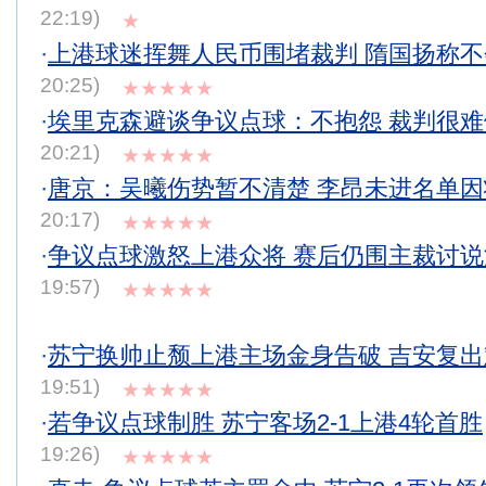
22:19)
★
·
上港球迷挥舞人民币围堵裁判 隋国扬称
20:25)
★★★★★
·
埃里克森避谈争议点球：不抱怨 裁判很
20:21)
★★★★★
·
唐京：吴曦伤势暂不清楚 李昂未进名单
20:17)
★★★★★
·
争议点球激怒上港众将 赛后仍围主裁讨说法
19:57)
★★★★★
·
苏宁换帅止颓上港主场金身告破 吉安复
19:51)
★★★★★
·
若争议点球制胜 苏宁客场2-1上港4轮首胜
19:26)
★★★★★