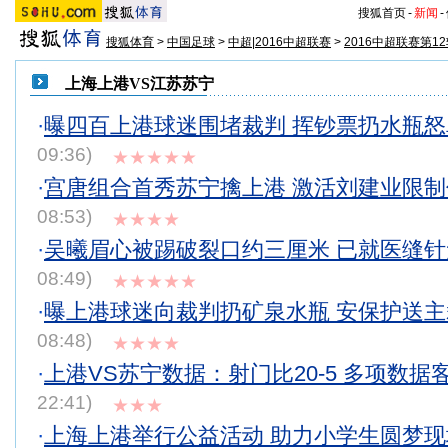
搜狐首页
-
新闻
-
搜狐体育
>
中国足球
>
中超|2016中超联赛
>
2016中超联赛第1
上海上港VS江苏苏宁
·
曝四百上港球迷围堵裁判 挥钞票扔水瓶
09:36)
★★★★★
·
宫唐组合首秀苏宁擒上港 激活刘建业限
08:53)
★★★★
·
吴曦眉心被踢破裂口约三厘米 已就医缝
08:49)
★★★★★
·
曝上港球迷向裁判扔矿泉水瓶 安保护送
08:48)
★★★★
·
上港VS苏宁数据：射门比20-5 多项数据
22:41)
★★★
·
上海上港举行公益活动 助力小学生圆梦