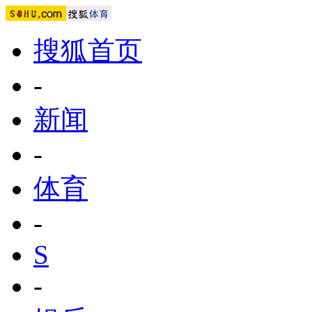
搜狐首页
-
新闻
-
体育
-
S
-