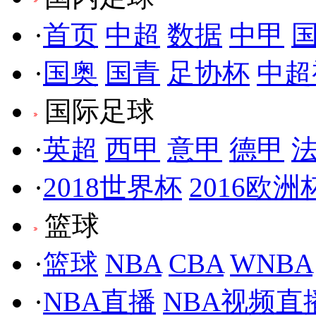
·
首页
中超
数据
中甲
·
国奥
国青
足协杯
中超
国际足球
·
英超
西甲
意甲
德甲
·
2018世界杯
2016欧洲
篮球
·
篮球
NBA
CBA
WNBA
·
NBA直播
NBA视频直