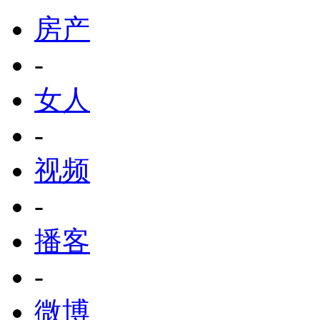
房产
-
女人
-
视频
-
播客
-
微博