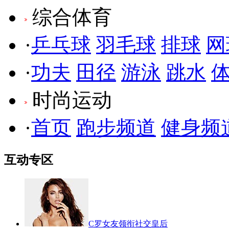
综合体育
·
乒乓球
羽毛球
排球
网
·
功夫
田径
游泳
跳水
时尚运动
·
首页
跑步频道
健身频
互动专区
C罗女友领衔社交皇后