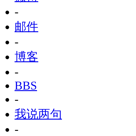
-
邮件
-
博客
-
BBS
-
我说两句
-