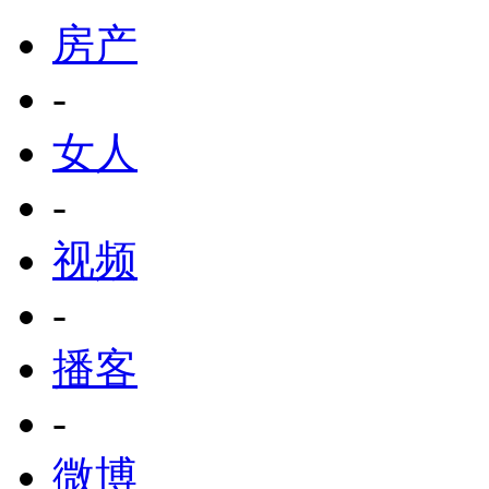
房产
-
女人
-
视频
-
播客
-
微博