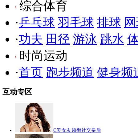
综合体育
·
乒乓球
羽毛球
排球
网
·
功夫
田径
游泳
跳水
时尚运动
·
首页
跑步频道
健身频
互动专区
C罗女友领衔社交皇后