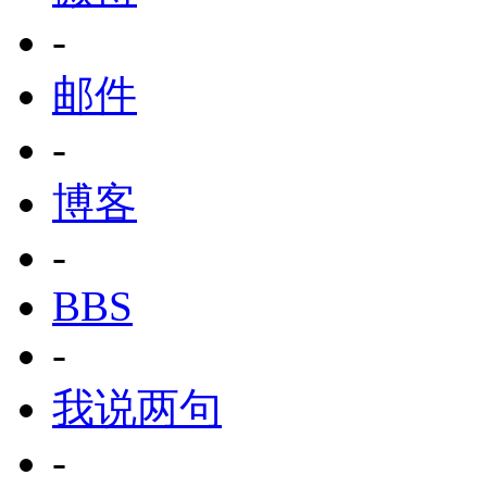
-
邮件
-
博客
-
BBS
-
我说两句
-