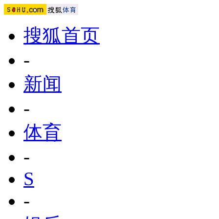
搜狐首页
-
新闻
-
体育
-
S
-