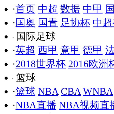
·
首页
中超
数据
中甲
·
国奥
国青
足协杯
中超
国际足球
·
英超
西甲
意甲
德甲
·
2018世界杯
2016欧洲
篮球
·
篮球
NBA
CBA
WNBA
·
NBA直播
NBA视频直