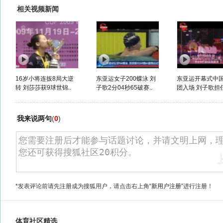
相关视频新闻
16岁小将连扳8局大逆
东亚运女子200蝶泳 刘
东亚运开幕式中
转 刘莎莎获9球世锦..
子歌2分04秒65破赛..
团入场 刘子歌担任
我来说两句
(
0
)
*发表评论前请先注册成为搜狐用户，请点击右上角
“新用户注册”
进行注册！
体育社区精选