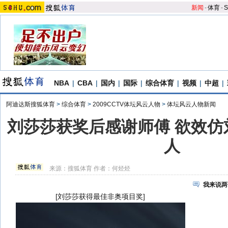
新闻
-
体育
-
S
NBA
|
CBA
|
国内
|
国际
|
综合体育
|
视频
|
中超
|
阿迪达斯搜狐体育
>
综合体育
>
2009CCTV体坛风云人物
>
体坛风云人物新闻
刘莎莎获奖后感谢师傅 欲效仿
人
来源：
搜狐体育
作者：何烃烃
我来说两
[刘莎莎获得最佳非奥项目奖]