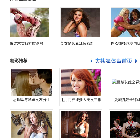
俄柔术女孩豹纹诱惑
美女足队花泳装彩绘
内衣橄榄球赛再
精彩推荐
谢晖曝与洋妞女友分手
辽足门神迎娶大美女主播
曼城乳娃全裸遮