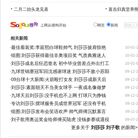
二月二抬头龙见喜
直击归真堂养
上网从搜狗开始
网页
新闻
相关新闻
·
最佳着装奖:李延熙白球鞋帅气 刘莎莎披肩惊艳
10-01-
·
组图:刘莎莎获得最佳非奥项目奖 气质典雅迷人
10-01-
·
刘莎莎成名后狂恋签名 初中毕业曾差点外出打工
10-01-
·
九球世锦赛冠军回沈感谢球迷 刘莎莎不敌小苏阳
09-12-
·
09台球十大新闻:火箭殴打女友 刘莎莎成新天后
09-12-
·
刘莎莎:素面朝天不当美女球手 一夜成名像做梦
09-12-
·
九球天后刘莎莎:没手机也不上网 打球只为挣钱
09-12-
·
专访刘莎莎:摆球服务员成世界冠军 还没有手机
09-11-
·
组图:刘莎莎发布会笑语欢声 帅气师傅沉默寡言
09-11-
·
刘子歌用奥运奖金给师傅买陆虎 没钱参赛或退役
09-07-
更多关于
刘莎莎 刘子歌
的新闻>