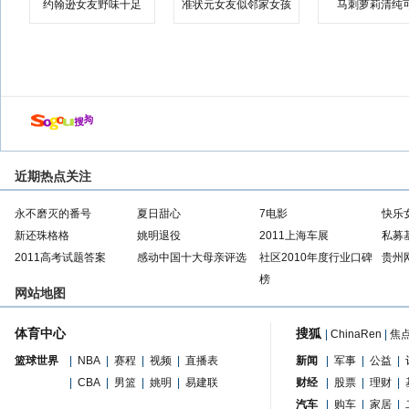
约翰逊女友野味十足
准状元女友似邻家女孩
马刺萝莉清纯
近期热点关注
永不磨灭的番号
夏日甜心
7电影
快乐
新还珠格格
姚明退役
2011上海车展
私募
2011高考试题答案
感动中国十大母亲评选
社区2010年度行业口碑
贵州
榜
网站地图
体育中心
搜狐
|
ChinaRen
|
焦
篮球世界
|
NBA
|
赛程
|
视频
|
直播表
新闻
|
军事
|
公益
|
|
CBA
|
男篮
|
姚明
|
易建联
财经
|
股票
|
理财
|
汽车
|
购车
|
家居
|