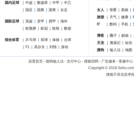
国内足球
|
中超
|
数据库
|
中甲
|
中乙
|
国足
|
国奥
|
国青
|
女足
女人
|
母婴
|
新娘
|
旅游
|
天气
|
健康
|
国际足球
|
英超
|
意甲
|
西甲
|
海外
IT
|
数码
|
手机
|
|
欧预赛
|
欧冠
|
欧联
|
数据
博客
|
圈子
|
邮箱
|
综合体育
|
乒乓球
|
排球
|
体操
|
台球
天龙
|
鹿鼎记
|
短信
|
F1
|
高尔夫
|
刘翔
|
滚动
搜狗
|
输入法
|
地图
设置首页
-
搜狗输入法
-
支付中心
-
搜狐招聘
-
广告服务
-
客服中心
Copyright
©
2018 Sohu.com 
搜狐不良信息举