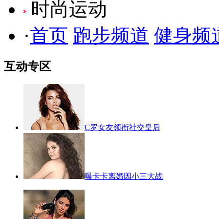
时尚运动
·
首页
跑步频道
健身频
互动专区
C罗女友领衔社交皇后
曝卡卡离婚因小三大战