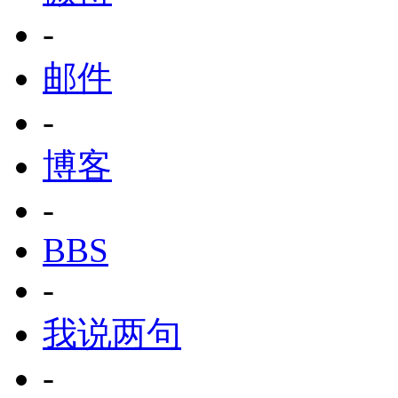
-
邮件
-
博客
-
BBS
-
我说两句
-