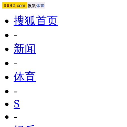
搜狐首页
-
新闻
-
体育
-
S
-