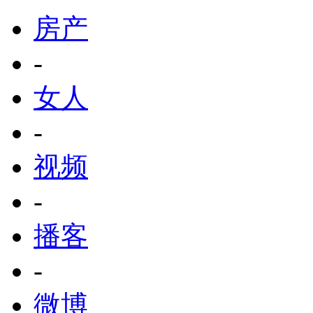
房产
-
女人
-
视频
-
播客
-
微博