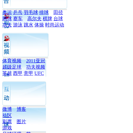
奥运
乒乓
羽毛球
排球
田径
网球
赛车
高尔夫
棋牌
台球
功夫
游泳
跳水
体操
时尚运动
体育视频
2011亚冠
超级足球
功夫视频
英超
西甲
意甲
UFC
微博
博客
社区
彩票
图片
游戏