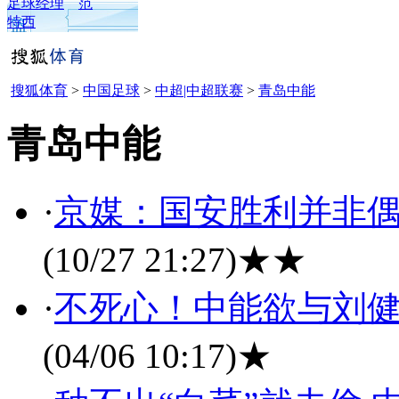
足球经理
范
特西
搜狐体育
>
中国足球
>
中超|中超联赛
>
青岛中能
青岛中能
·
京媒：国安胜利并非偶
(10/27 21:27)
★★
·
不死心！中能欲与刘健
(04/06 10:17)
★