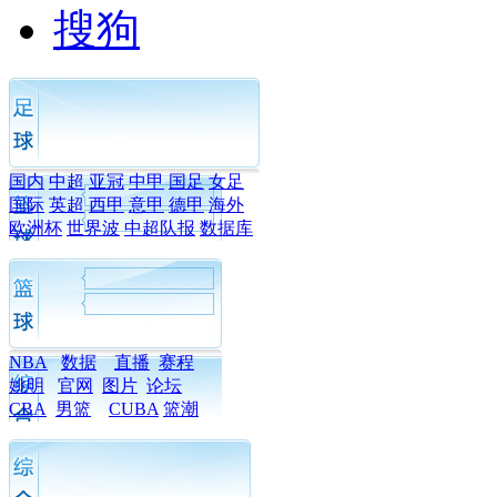
搜狗
国内
中超
亚冠
中甲
国足
女足
国际
英超
西甲
意甲
德甲
海外
欧洲杯
世界波
中超队报
数据库
NBA
数据
直播
赛程
姚明
官网
图片
论坛
CBA
男篮
CUBA
篮潮