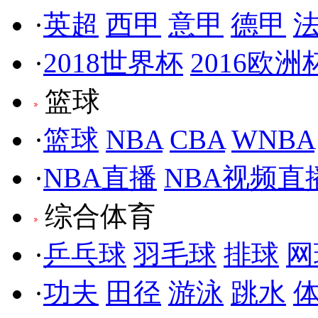
·
英超
西甲
意甲
德甲
·
2018世界杯
2016欧洲
篮球
·
篮球
NBA
CBA
WNBA
·
NBA直播
NBA视频直
综合体育
·
乒乓球
羽毛球
排球
网
·
功夫
田径
游泳
跳水