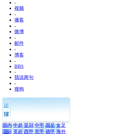
-
视频
-
播客
-
微博
-
邮件
-
博客
-
BBS
-
我说两句
-
搜狗
国内
中超
亚冠
中甲
国足
女足
国际
英超
西甲
意甲
德甲
海外