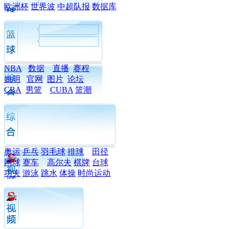
欧洲杯
世界波
中超队报
数据库
NBA
数据
直播
赛程
姚明
官网
图片
论坛
CBA
男篮
CUBA
篮潮
奥运
乒乓
羽毛球
排球
田径
网球
赛车
高尔夫
棋牌
台球
功夫
游泳
跳水
体操
时尚运动