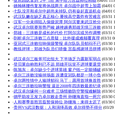
·
亚冠四队拿到“2平”1胜 弟子给力宫磊帅位稍稳
(04/01 11:
·
姚翰林腰伤复发将休战两月 卓尔战中超雪上加霜
(04/01 
·
七队没开和卓尔中超尚未掉队 仍有奋起直追机会
(04/01 
·
武汉队嫩在缺乏真正核心 屡挨高空轰炸有苦难言
(03/31 
·
汉军一分未得陷入保级泥潭 阿尔滨要来武汉抢分
(03/31 
·
武汉卓尔联赛形势严峻 越挫越勇郑雄无惧三连败
(03/31 
·
郑雄：三连败是成长的代价 打阿尔滨或另作调整
(03/31 
·
剖析卓尔三连败三点质疑：比外援成难颠覆真理
(03/31 0
·
亚冠式三连败拉响保级警报 卓尔队队员郁闷不已
(03/30 
·
教练评球：郑雄为队员们骄傲 宫磊感谢球员拼搏
(03/30 
·
武汉卓尔三板斧可比恒大 下半场乏力露新军弱点
(03/30 
·
登贝莱自称胜利已不远 郑雄开玩笑不进球要退货
(03/30 
·
陈旭东：卓尔缺少个进球英雄 窗户纸一定能捅破
(03/30 
·
卓尔三连败没输掉场面 连遭亚冠队都是一球小负
(03/30 
·
卓尔两性情中人输球郁闷 马丁：愿用首球换首胜
(03/30 
·
卓尔三连败拉响警报 逼近2008年四连败最差纪录
(03/30 
·
武汉卓尔缘何一分难求 三场惜败防空警报难解除
(03/30 
·
德甲助攻王发力卓尔败走贵州 孙继海直指一死穴
(03/30 
·
人和赛季首胜宫磊暂保帅位 孙继海：来得太迟了
(03/30 
·
贵州VS武汉数据：人和演绎高效 卓尔得势不得分
(03/29 