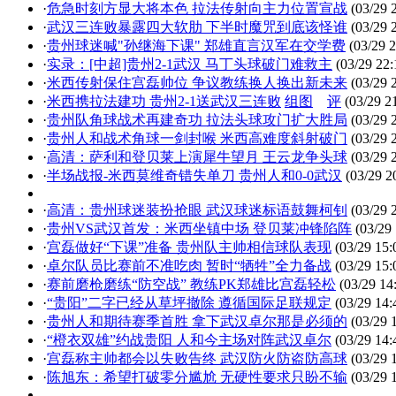
·
危急时刻方显大将本色 拉法传射向主力位置宣战
(03/29 
·
武汉三连败暴露四大软肋 下半时魔咒到底该怪谁
(03/29 
·
贵州球迷喊"孙继海下课" 郑雄直言汉军在交学费
(03/29 2
·
实录：[中超]贵州2-1武汉 马丁头球破门难救主
(03/29 22:
·
米西传射保住宫磊帅位 争议教练换人换出新未来
(03/29 
·
米西携拉法建功 贵州2-1送武汉三连败
组图
评
(03/29 2
·
贵州队角球战术再建奇功 拉法头球攻门扩大胜局
(03/29 
·
贵州人和战术角球一剑封喉 米西高难度斜射破门
(03/29 
·
高清：萨利和登贝莱上演犀牛望月 王云龙争头球
(03/29 
·
半场战报-米西莫维奇错失单刀 贵州人和0-0武汉
(03/29 2
·
高清：贵州球迷装扮抢眼 武汉球迷标语鼓舞柯钊
(03/29 
·
贵州VS武汉首发：米西坐镇中场 登贝莱冲锋陷阵
(03/29 
·
宫磊做好“下课”准备 贵州队主帅相信球队表现
(03/29 15:
·
卓尔队员比赛前不准吃肉 暂时“牺牲”全力备战
(03/29 15:
·
赛前磨枪磨练“防空战” 教练PK郑雄比宫磊轻松
(03/29 14
·
“贵阳”二字已经从草坪撤除 遵循国际足联规定
(03/29 14:
·
贵州人和期待赛季首胜 拿下武汉卓尔那是必须的
(03/29 
·
“橙衣双雄”约战贵阳 人和今主场对阵武汉卓尔
(03/29 14:
·
宫磊称主帅都会以失败告终 武汉防火防盗防高球
(03/29 
·
陈旭东：希望打破零分尴尬 无硬性要求只盼不输
(03/29 