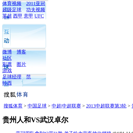
体育视频
2011亚冠
超级足球
功夫视频
英超
西甲
意甲
UFC
微博
博客
社区
彩票
图片
游戏
足球经理
范
特西
搜狐体育
>
中国足球
>
中超|中超联赛
>
2013中超联赛第3轮
>
贵州人和VS武汉卓尔