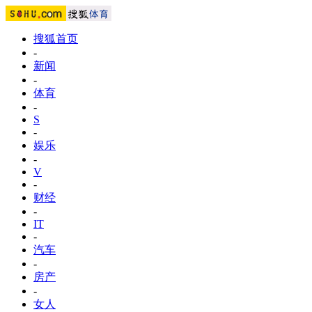
搜狐首页
-
新闻
-
体育
-
S
-
娱乐
-
V
-
财经
-
IT
-
汽车
-
房产
-
女人