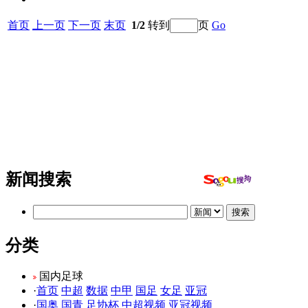
首页
上一页
下一页
末页
1/2
转到
页
Go
新闻搜索
分类
国内足球
·
首页
中超
数据
中甲
国足
女足
亚冠
·
国奥
国青
足协杯
中超视频
亚冠视频