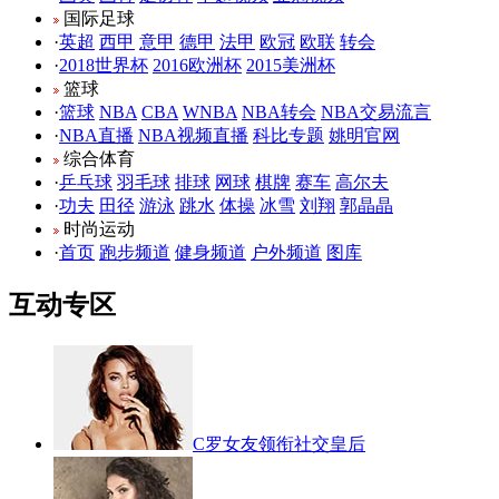
国际足球
·
英超
西甲
意甲
德甲
法甲
欧冠
欧联
转会
·
2018世界杯
2016欧洲杯
2015美洲杯
篮球
·
篮球
NBA
CBA
WNBA
NBA转会
NBA交易流言
·
NBA直播
NBA视频直播
科比专题
姚明官网
综合体育
·
乒乓球
羽毛球
排球
网球
棋牌
赛车
高尔夫
·
功夫
田径
游泳
跳水
体操
冰雪
刘翔
郭晶晶
时尚运动
·
首页
跑步频道
健身频道
户外频道
图库
互动专区
C罗女友领衔社交皇后