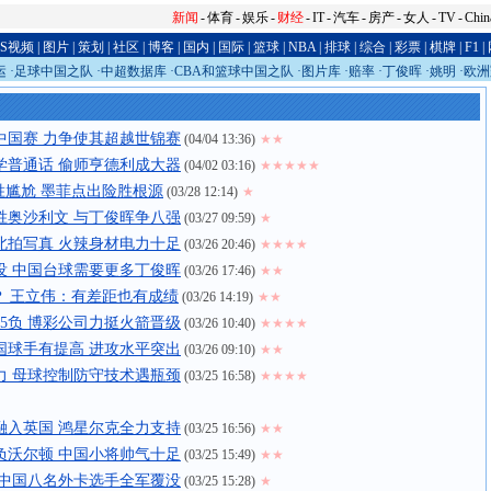
新闻
-
体育
-
娱乐
-
财经
-
IT
-
汽车
-
房产
-
女人
-
TV
-
Chin
S视频
|
图片
|
策划
|
社区
|
博客
|
国内
|
国际
|
篮球
|
NBA
|
排球
|
综合
|
彩票
|
棋牌
|
F1
|
运
·
足球中国之队
·
中超数据库
·
CBA和篮球中国之队
·
图片库
·
赔率
·
丁俊晖
·
姚明
·
欧洲
中国赛 力争使其超越世锦赛
(04/04 13:36)
★★
学普通话 偷师亨德利成大器
(04/02 03:16)
★★★★★
胜尴尬 墨菲点出险胜根源
(03/28 12:14)
★
胜奥沙利文 与丁俊晖争八强
(03/27 09:59)
★
北拍写真 火辣身材电力十足
(03/26 20:46)
★★★★
没 中国台球需要更多丁俊晖
(03/26 17:46)
★★
？ 王立伟：有差距也有成绩
(03/26 14:19)
★★
5负 博彩公司力挺火箭晋级
(03/26 10:40)
★★★★
国球手有提高 进攻水平突出
(03/26 09:10)
★★
力 母球控制防守技术遇瓶颈
(03/25 16:58)
★★★★
融入英国 鸿星尔克全力支持
(03/25 16:56)
★★
负沃尔顿 中国小将帅气十足
(03/25 15:49)
★★
 中国八名外卡选手全军覆没
(03/25 15:28)
★