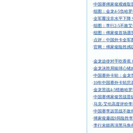
·
中国赛傅家俊艰难取
·
组图：金龙4-5负哈
·
全军覆没非水平下降
·
组图：李行2-5不敌
·
组图：傅家俊首场遇苦
·
点评：中国外卡全军
·
官网：傅家俊险胜感
·
金龙迫使对手吃香蕉
·
金龙决胜局输球心绪
·
中国赛外卡轮：金龙
·
10年中国赛外卡轮悲
·
金龙苦战4-5惜败哈
·
中国赛傅家俊苦战晋
·
马克-艾伦高度评价李
·
中国赛李远苦战不敌
·
傅家俊鏖战9局险胜李
·
李行未能再演黑马角