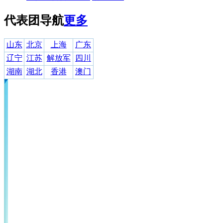
代表团导航
更多
山东
北京
上海
广东
辽宁
江苏
解放军
四川
湖南
湖北
香港
澳门