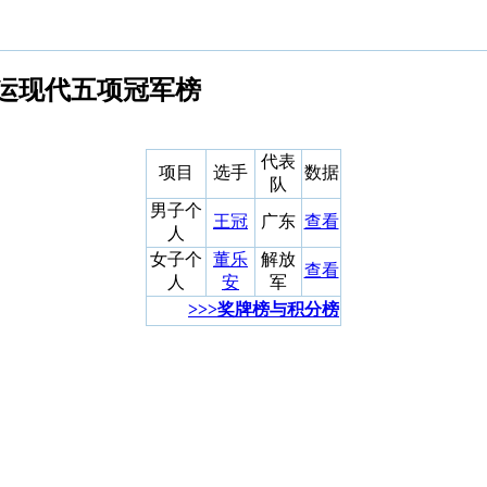
运现代五项冠军榜
代表
项目
选手
数据
队
男子个
王冠
广东
查看
人
女子个
董乐
解放
查看
人
安
军
>>>奖牌榜与积分榜