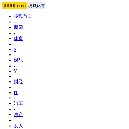
搜狐首页
-
新闻
-
体育
-
S
-
娱乐
-
V
-
财经
-
IT
-
汽车
-
房产
-
女人