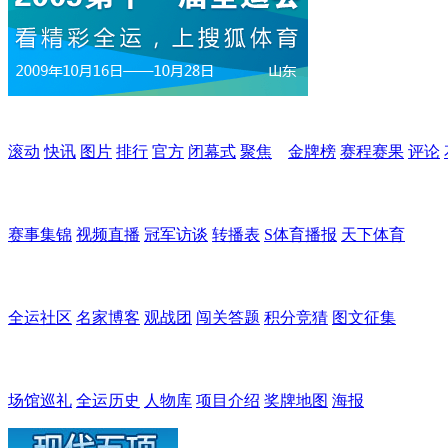
滚动
快讯
图片
排行
官方
闭幕式
聚焦
金牌榜
赛程赛果
评论
赛事集锦
视频直播
冠军访谈
转播表
S体育播报
天下体育
全运社区
名家博客
观战团
闯关答题
积分竞猜
图文征集
场馆巡礼
全运历史
人物库
项目介绍
奖牌地图
海报