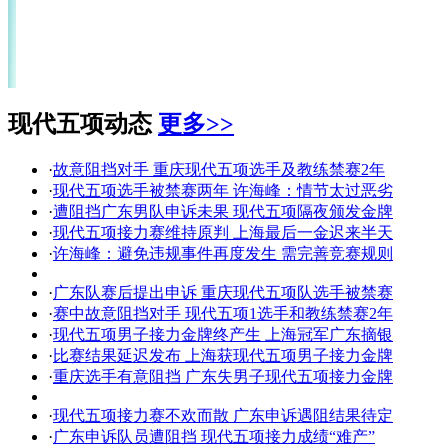
现代五项动态
更多>>
·
故意阻挡对手 重庆现代五项选手及教练禁赛2年
·
现代五项选手被禁赛两年 许海峰：情节太过恶劣
·
遭阻挡广东男队申诉未果 现代五项隔夜颁发金牌
·
现代五项接力赛维持原判 上海最后一金迟来半天
·
许海峰：避免违规事件再度发生 需完善竞赛规则
·
广东队赛后提出申诉 重庆现代五项队选手被禁赛
·
赛中故意阻挡对手 现代五项1选手和教练禁赛2年
·
现代五项男子接力金牌终产生 上海冠军广东摘银
·
比赛结果延迟发布 上海获现代五项男子接力金牌
·
重庆选手有意阻挡 广东失男子现代五项接力金牌
·
现代五项接力赛不欢而散 广东申诉遇阻结果待定
·
广东申诉队员遭阻挡 现代五项接力成绩“难产”