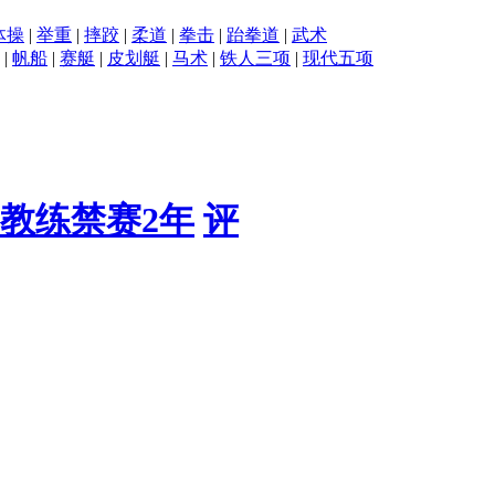
体操
|
举重
|
摔跤
|
柔道
|
拳击
|
跆拳道
|
武术
|
帆船
|
赛艇
|
皮划艇
|
马术
|
铁人三项
|
现代五项
教练禁赛2年
评