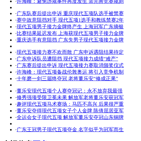
·
许海峰：避免违规事件再度发生 需完善竞赛规则
·
广东队赛后提出申诉 重庆现代五项队选手被禁赛
·
赛中故意阻挡对手 现代五项1选手和教练禁赛2年
·
现代五项男子接力金牌终产生 上海冠军广东摘银
·
比赛结果延迟发布 上海获现代五项男子接力金牌
·
重庆选手有意阻挡 广东失男子现代五项接力金牌
·
现代五项接力赛不欢而散 广东申诉遇阻结果待定
·
广东申诉队员遭阻挡 现代五项接力成绩“难产”
·
广东赛后提出申诉 现代五项接力赛取消颁奖仪式
·
许海峰：现代五项备战伦敦奥运 将引入竞争机制
·
十年磨一剑三届终夺冠 老将董乐安“修成正果”
·
董乐安现代五项个人赛夺冠记：永不放弃我最强
·
修秀强项受限卫冕未果 解放军老将董乐安获冠军
·
趣评现代五项马术赛场：马匹不高兴 后果很严重
·
董乐安夺得现代五项女子个人金牌 陈倩屈居亚军
·
全运会女子现代五项 解放军董乐安夺冠山东铜牌
·
广东王冠男子现代五项夺金 名字似乎为冠军而生