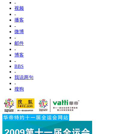
-
视频
-
播客
-
微博
-
邮件
-
博客
-
BBS
-
我说两句
-
搜狗