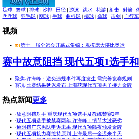
足球
|
篮球
|
排球
|
沙排
|
田径
|
游泳
|
跳水
|
花游
|
射击
|
射箭
|
乒乓球
|
羽毛球
|
网球
|
手球
|
曲棍球
|
棒球
|
垒球
|
击剑
|
自行车
视频
第十一届全运会开幕式集锦：规模庞大堪比奥运
赛中故意阻挡 现代五项1选手和
聚焦-
许海峰：避免违规事件再度发生 需完善竞赛规则
赛况-
比赛结果延迟发布 上海获现代五项男子接力金牌
热点新闻
更多
·
故意阻挡对手 重庆现代五项选手及教练禁赛2年
·
现代五项选手被禁赛两年 许海峰：情节太过恶劣
·
遭阻挡广东男队申诉未果 现代五项隔夜颁发金牌
·
现代五项接力赛维持原判 上海最后一金迟来半天