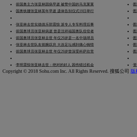
·
前国奥主力张亚林因病早逝 被赞中国的马克莱莱
·
图
·
国奥铁腰张亚林英年早逝 遗体告别仪式19日举行
·
图
·
张亚林去世实德俱乐部震惊 派专人专车料理后事
·
图
·
前国奥球员张亚林病逝 曾是沈祥福国奥队佼佼者
·
图
·
前国奥球员张亚林去世 年仅29岁是一名中场球员
·
图
·
张亚林去世队友扼腕叹息 大连足坛感到痛心惋惜
·
图
·
前国奥球员张亚林去世 年仅29岁曾深受科萨欣赏
·
图
·
李明震惊张亚林去世：绝对的好人 因伤错过机会
·
资
Copyright © 2018 Sohu.com Inc. All Rights Reserved. 搜狐公司
版