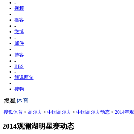
-
视频
-
播客
-
微博
-
邮件
-
博客
-
BBS
-
我说两句
-
搜狗
搜狐体育
>
高尔夫
>
中国高尔夫
>
中国高尔夫动态
>
2014
2014观澜湖明星赛动态