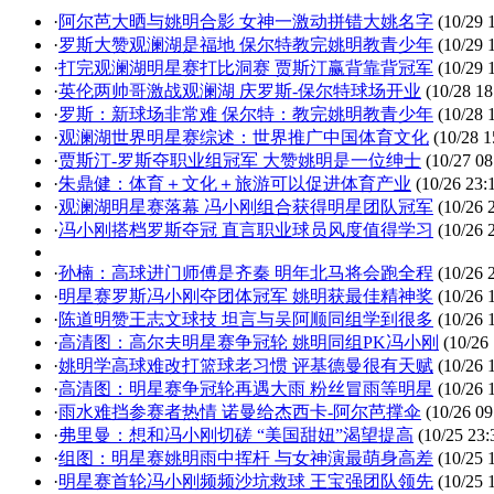
·
阿尔芭大晒与姚明合影 女神一激动拼错大姚名字
(10/29 
·
罗斯大赞观澜湖是福地 保尔特教完姚明教青少年
(10/29 
·
打完观澜湖明星赛打比洞赛 贾斯汀赢背靠背冠军
(10/29 
·
英伦两帅哥激战观澜湖 庆罗斯-保尔特球场开业
(10/28 18
·
罗斯：新球场非常难 保尔特：教完姚明教青少年
(10/28 
·
观澜湖世界明星赛综述：世界推广中国体育文化
(10/28 1
·
贾斯汀-罗斯夺职业组冠军 大赞姚明是一位绅士
(10/27 08
·
朱鼎健：体育＋文化＋旅游可以促进体育产业
(10/26 23:
·
观澜湖明星赛落幕 冯小刚组合获得明星团队冠军
(10/26 
·
冯小刚搭档罗斯夺冠 直言职业球员风度值得学习
(10/26 
·
孙楠：高球进门师傅是齐秦 明年北马将会跑全程
(10/26 
·
明星赛罗斯冯小刚夺团体冠军 姚明获最佳精神奖
(10/26 
·
陈道明赞王志文球技 坦言与吴阿顺同组学到很多
(10/26 
·
高清图：高尔夫明星赛争冠轮 姚明同组PK冯小刚
(10/26 
·
姚明学高球难改打篮球老习惯 评基德曼很有天赋
(10/26 
·
高清图：明星赛争冠轮再遇大雨 粉丝冒雨等明星
(10/26 
·
雨水难挡参赛者热情 诺曼给杰西卡-阿尔芭撑伞
(10/26 09
·
弗里曼：想和冯小刚切磋 “美国甜妞”渴望提高
(10/25 23:
·
组图：明星赛姚明雨中挥杆 与女神演最萌身高差
(10/25 
·
明星赛首轮冯小刚频频沙坑救球 王宝强团队领先
(10/25 