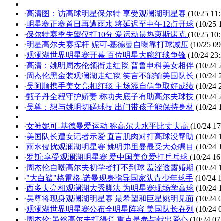
·
高清图：访高球明星保尔特 享受观澜湖明星赛
(10/25 11:
·
明星赛正赛首日再遭雨水 将延迟至中午12点开球
(10/25 
·
保尔特赛季失望仅打10分 爱运动最热衷斯诺克
(10/25 10:
·
明星高尔夫赛挥杆 妮可-基德曼自曝靠打球减压
(10/25 09
·
观澜湖世界明星赛开幕 百位明星大腕红毯争锋
(10/24 23:
·
高清：姚明周杰伦领衔走红毯 普鲁申科美女相伴
(10/24 
·
周杰伦黑金装观澜湖走红毯 笑言不能输美国队长
(10/24 
·
吴阿顺携手美女亮相红毯 主场添自信争取好成绩
(10/24 
·
甄子丹全程守护娇妻 称功夫底子有助高尔夫球技
(10/24 
·
吴尊：想与姚明切磋球技 出门带孩子能保持身材
(10/24 
·
女神妮可-基德曼爱运动 称高尔夫水平比丈夫高
(10/24 17
·
美国队长遭女记者示爱 直言肌肉对打高球没帮助
(10/24 
·
雨水侵扰观澜湖明星赛 姚明弗里曼最受大众瞩目
(10/24 
·
罗斯:享受观澜湖明星赛 爱中国美食爱打乒乓球
(10/24 16
·
周杰伦自嘲高尔夫初学者打不到球 羞涩透露婚期
(10/24 
·
"大白鲨"格雷格-诺曼现身指导国家队青少年球手
(10/24 1
·
西多夫亮相观澜湖大秀脚法 为明星赛现场学高球
(10/24 
·
吴尊将现身观澜湖明星赛 最希望和巨星姚明见面
(10/24 
·
观澜湖世界明星赛公布全明星阵容 美国队长在列
(10/24 
·
周杰伦:虽然高尔夫打得烂 重点是参与献出爱心
(10/24 07