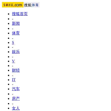
搜狐首页
-
新闻
-
体育
-
S
-
娱乐
-
V
-
财经
-
IT
-
汽车
-
房产
-
女人