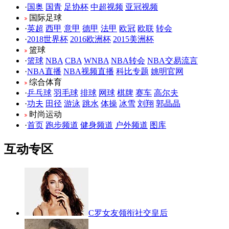
·
国奥
国青
足协杯
中超视频
亚冠视频
国际足球
·
英超
西甲
意甲
德甲
法甲
欧冠
欧联
转会
·
2018世界杯
2016欧洲杯
2015美洲杯
篮球
·
篮球
NBA
CBA
WNBA
NBA转会
NBA交易流言
·
NBA直播
NBA视频直播
科比专题
姚明官网
综合体育
·
乒乓球
羽毛球
排球
网球
棋牌
赛车
高尔夫
·
功夫
田径
游泳
跳水
体操
冰雪
刘翔
郭晶晶
时尚运动
·
首页
跑步频道
健身频道
户外频道
图库
互动专区
C罗女友领衔社交皇后