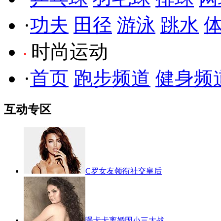
·
功夫
田径
游泳
跳水
时尚运动
·
首页
跑步频道
健身频
互动专区
C罗女友领衔社交皇后
曝卡卡离婚因小三大战