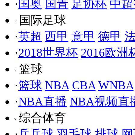
·
国奥
国青
足协杯
中超
国际足球
·
英超
西甲
意甲
德甲
·
2018世界杯
2016欧洲
篮球
·
篮球
NBA
CBA
WNBA
·
NBA直播
NBA视频直
综合体育
·
乒乓球
羽毛球
排球
网