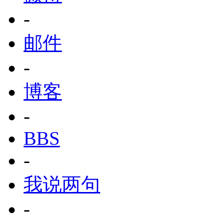
-
邮件
-
博客
-
BBS
-
我说两句
-