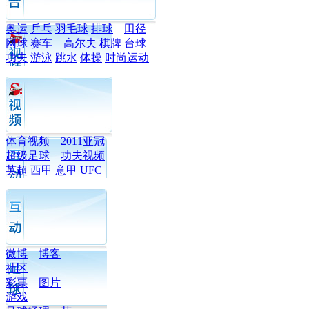
奥运
乒乓
羽毛球
排球
田径
网球
赛车
高尔夫
棋牌
台球
功夫
游泳
跳水
体操
时尚运动
体育视频
2011亚冠
超级足球
功夫视频
英超
西甲
意甲
UFC
微博
博客
社区
彩票
图片
游戏