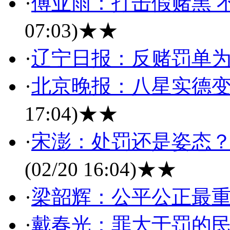
·
傅亚雨：打击假赌黑 
07:03)
★★
·
辽宁日报：反赌罚单为
·
北京晚报：八星实德
17:04)
★★
·
宋澎：处罚还是姿态？
(02/20 16:04)
★★
·
梁韶辉：公平公正最
·
戴春光：罪大于罚的