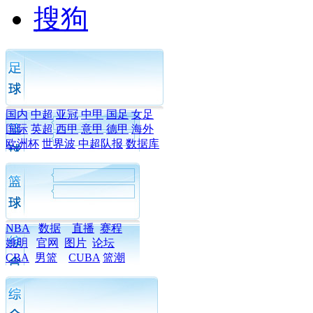
搜狗
国内
中超
亚冠
中甲
国足
女足
国际
英超
西甲
意甲
德甲
海外
欧洲杯
世界波
中超队报
数据库
NBA
数据
直播
赛程
姚明
官网
图片
论坛
CBA
男篮
CUBA
篮潮