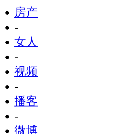
房产
-
女人
-
视频
-
播客
-
微博