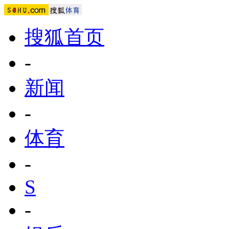
搜狐首页
-
新闻
-
体育
-
S
-