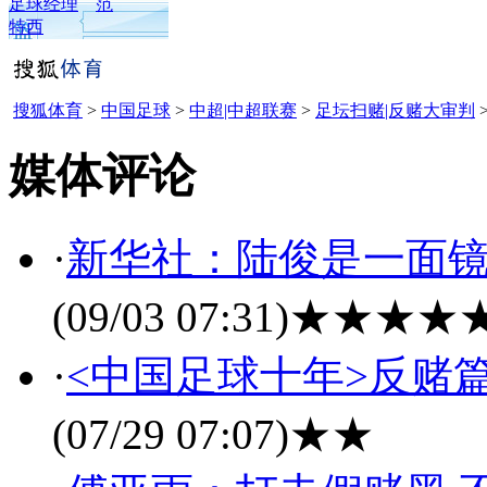
足球经理
范
特西
搜狐体育
>
中国足球
>
中超|中超联赛
>
足坛扫赌|反赌大审判
媒体评论
·
新华社：陆俊是一面镜
(09/03 07:31)
★★★★
·
<中国足球十年>反赌
(07/29 07:07)
★★