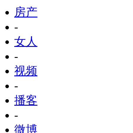
房产
-
女人
-
视频
-
播客
-
微博