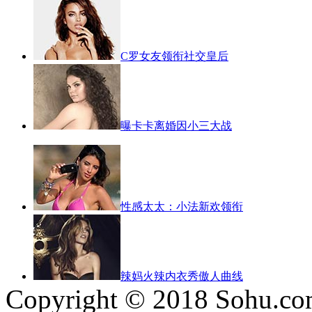
C罗女友领衔社交皇后
曝卡卡离婚因小三大战
性感太太：小法新欢领衔
辣妈火辣内衣秀傲人曲线
Copyright © 2018 Sohu.co