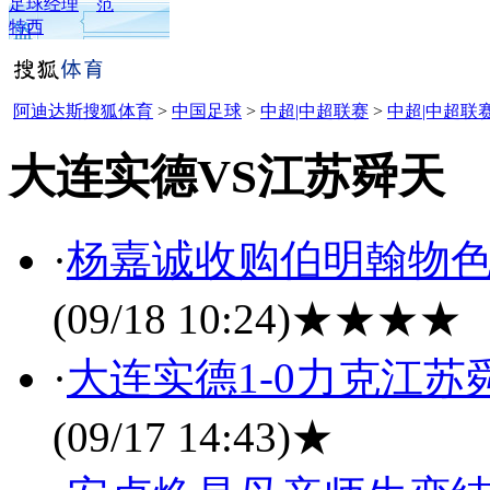
足球经理
范
特西
阿迪达斯搜狐体育
>
中国足球
>
中超|中超联赛
>
中超|中超联赛
大连实德VS江苏舜天
·
杨嘉诚收购伯明翰物色
(09/18 10:24)
★★★★
·
大连实德1-0力克江苏
(09/17 14:43)
★