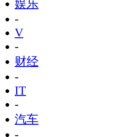
娱乐
-
V
-
财经
-
IT
-
汽车
-