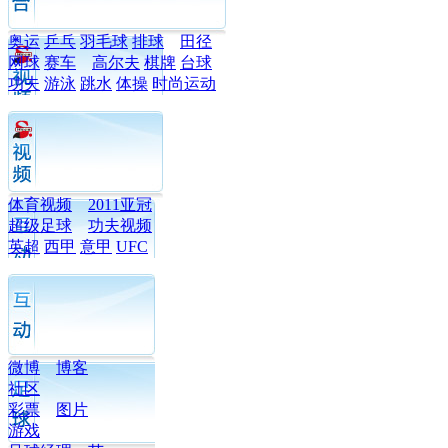
奥运
乒乓
羽毛球
排球
田径
网球
赛车
高尔夫
棋牌
台球
功夫
游泳
跳水
体操
时尚运动
体育视频
2011亚冠
超级足球
功夫视频
英超
西甲
意甲
UFC
微博
博客
社区
彩票
图片
游戏