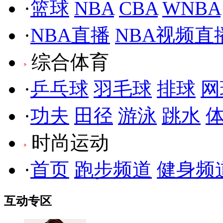
·
篮球
NBA
CBA
WNBA
·
NBA直播
NBA视频直
综合体育
·
乒乓球
羽毛球
排球
网
·
功夫
田径
游泳
跳水
时尚运动
·
首页
跑步频道
健身频
互动专区