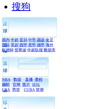
搜狗
国内
中超
亚冠
中甲
国足
女足
国际
英超
西甲
意甲
德甲
海外
欧洲杯
世界波
中超队报
数据库
NBA
数据
直播
赛程
姚明
官网
图片
论坛
CBA
男篮
CUBA
篮潮