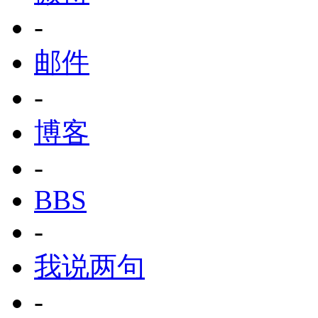
-
邮件
-
博客
-
BBS
-
我说两句
-