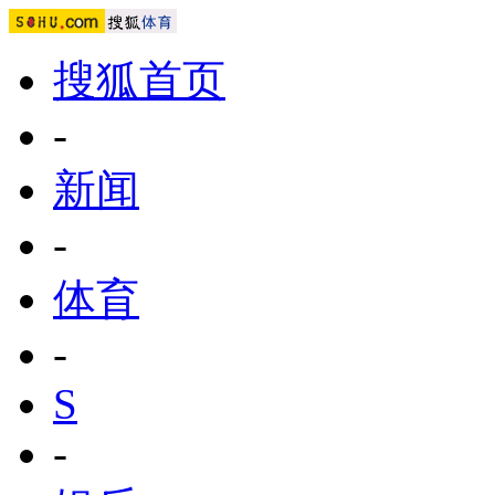
搜狐首页
-
新闻
-
体育
-
S
-