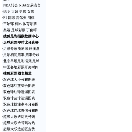
·
NBA转会
NBA交易流言
·
姚明
大超
男篮
女篮
·
F1
网球
高尔夫
围棋
·
王治郅
科比
体育彩票
·
奥运
足球彩票
丁俊晖
·
搜狐足彩指数数据中心
·
足球彩票即时比分直播
·
足彩专家预测
欧赔澳盘
·
足彩相同赔率
赔率分歧
·
北京单场足彩
竞彩足球
·
中国各地彩票开奖时间
·
搜狐彩票图表频道
·
双色球大小分布图表
·
双色球红蓝综合图表
·
双色球红球遗漏图表
·
双色球蓝球遗漏图表
·
双色球投注参考分布图
·
双色球红球奇偶分布图
·
超级大乐透历史号码
·
超级大乐透号码冷热
·
超级大乐透前区走势