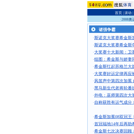
首页
|
滚动
|
·
2008奥
诸强争霸
·
斯诺克大奖赛希金斯
·
斯诺克大奖赛希金斯
·
大奖赛十大新闻：卫
·
组图：希金斯与娇妻
·
希金斯扛起苏格兰大旗
·
大奖赛好运定律再应验
·
风笛声中第四次加冕
·
黑马新生代老将轮番
·
外电：巫师第四次大
·
自称获胜有运气成分
·
希金斯加冕08双冠王
·
首冠福地14年后再助
·
希金斯七次决赛回顾 单