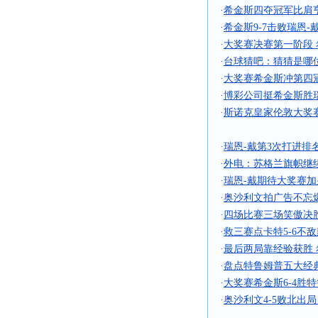
·
希金斯四夺冠军比肩
·
希金斯9-7击败瑞恩
·
大奖赛决赛第一阶段 
·
台球猜吧：猜猜是哪
·
大奖赛希金斯冲第四冠
·
博彩公司挺希金斯胜瑞
·
斯诺克皇家伦敦大奖赛
·
瑞恩-戴第3次打进排
·
外电：苏格兰旗帜继
·
瑞恩-戴期待大奖赛加
·
奥沙利文拍广告不忘
·
四场比赛三场笑傲决胜
·
救三赛点卡特5-6不
·
最后两局靠经验获胜
·
盘点特鲁姆普五大经
·
大奖赛希金斯6-4胜特
·
奥沙利文4-5败北出局