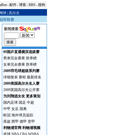
aRen
-
邮件
-
博客
-
BBS
-
搜狗
网球
|
高尔夫
冠军联赛
新闻搜索
·
09国乒直通横滨选拔赛
·
男单完全赛果
胜率榜
·
女单完全赛果
胜率榜
·
2009羽毛球超级系列赛
·
详细签表
赛程
最新排名
·
2009美国高尔夫名人赛
·
2009英国高尔夫公开赛
·
为刘翔选女友
更多策划
·
国内足球
国足
中超
·
中甲
女足
国奥
·
欧冠
海外球员追踪
·
英超
西甲
德甲
意甲
·
利物浦官网
利物浦视频
·
篮球
NBA
CBA
WNBA