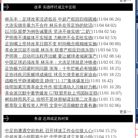
更多>>
改革·实德呼吁成立中足联
·
林乐丰：足球改革没进低谷 中超产权回归很困难
(11/04 06:26)
·
大连实德非暴力不合作 林乐丰在等足协的软话
(11/04 04:02)
·
以川队噩梦为例告诫重庆 坚决不做实德“二奶”
(11/04 02:54)
·
尹明善不满媒体不实报道 力帆绝不会卖给实德
(11/04 02:53)
·
足协嘴上坚持改革日期不变 时间概念模糊难实施
(11/04 00:00)
·
革命派沉寂不动摇 林乐丰:联赛产权应归俱乐部
(11/03 04:53)
·
尹明善：启动司法程序治赌 要让赌球者倾家荡产
(11/02 08:14)
·
中国足球必须改革 林乐丰：大连足球就是冲锋者
(11/02 01:35)
·
足协极力回避时间问题 张海：十年烂账必有猫腻
(11/01 18:25)
·
足协讳疾忌医赌球成顽症 球员欠债竟被庄家追命
(11/01 18:22)
·
战略性平静潜藏暗流 静待“11·17”集体爆发日
(11/01 16:42)
·
徐明加紧完善革命文件作 暗流涌动入川修好力帆
(11/01 16:28)
·
革命派沉默中蓄势爆发 G7联盟意欲上书国际足联
(11/01 16:07)
·
树欲静而风不止 徐明不罢休密秘谋划第二次革命
(11/01 15:18)
·
断章取义看投资人声明 文章中话语幽默含蓄有趣
(10/31 02:06)
更多>>
务虚·总局或足协对策
·
中足协遭遇空前危机 召开球迷工作会拉拢人心
(11/04 15:25)
·
中超改革小组即将出炉 中甲密谋成立发展小组
(11/04 13:12)