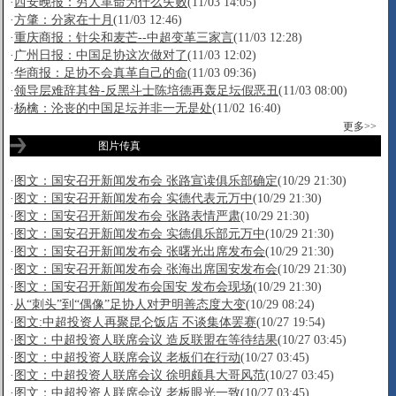
·
西安晚报：穷人革命为什么失败
(11/03 14:05)
·
方肇：分家在十月
(11/03 12:46)
·
重庆商报：针尖和麦芒--中超变革三家言
(11/03 12:28)
·
广州日报：中国足协这次做对了
(11/03 12:02)
·
华商报：足协不会真革自己的命
(11/03 09:36)
·
领导层难辞其咎-反黑斗士陈培德再轰足坛假恶丑
(11/03 08:00)
·
杨檎：沦丧的中国足坛并非一无是处
(11/02 16:40)
更多>>
图片传真
·
图文：国安召开新闻发布会 张路宣读俱乐部确定
(10/29 21:30)
·
图文：国安召开新闻发布会 实德代表元万中
(10/29 21:30)
·
图文：国安召开新闻发布会 张路表情严肃
(10/29 21:30)
·
图文：国安召开新闻发布会 实德俱乐部元万中
(10/29 21:30)
·
图文：国安召开新闻发布会 张曙光出席发布会
(10/29 21:30)
·
图文：国安召开新闻发布会 张海出席国安发布会
(10/29 21:30)
·
图文：国安召开新闻发布会国安 发布会现场
(10/29 21:30)
·
从“刺头”到“偶像”足协人对尹明善态度大变
(10/29 08:24)
·
图文:中超投资人再聚昆仑饭店 不谈集体罢赛
(10/27 19:54)
·
图文：中超投资人联席会议 造反联盟在等待结果
(10/27 03:45)
·
图文：中超投资人联席会议 老板们在行动
(10/27 03:45)
·
图文：中超投资人联席会议 徐明颇具大哥风范
(10/27 03:45)
·
图文：中超投资人联席会议 老板眼光一致
(10/27 03:45)