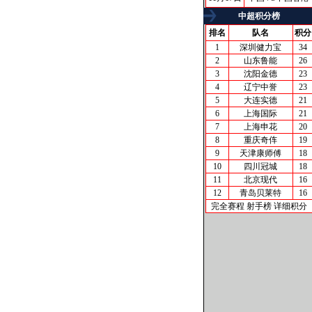
中超积分榜
排名
队名
积分
1
深圳健力宝
34
2
山东鲁能
26
3
沈阳金德
23
4
辽宁中誉
23
5
大连实德
21
6
上海国际
21
7
上海申花
20
8
重庆奇伡
19
9
天津康师傅
18
10
四川冠城
18
11
北京现代
16
12
青岛贝莱特
16
完全赛程
射手榜
详细积分