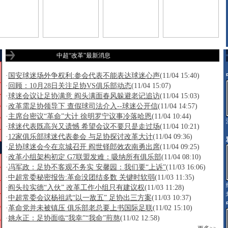
超老总碰头会
阎世铎面对媒体
唇枪舌箭大曝光
球迷要求旁听会议
中超“改革”最新消息
·
国安球迷场外争权利:参会代表不能表达球迷心声
(11/04 15:40)
·
回顾：10月28日关注足协VS俱乐部动态
(11/04 15:07)
·
球迷会议让足协满意 阎头满面春风躲避老记追访
(11/04 15:03)
·
改革需足协领导下 查假球司法介入--球迷公开信
(11/04 14:57)
·
主席台密议“革命”大计 徐明罗宁议事冷落哈恩
(11/04 10:44)
·
球迷代表既高兴又遗憾 希望会议不要只是走过场
(11/04 10:21)
·
12家俱乐部球迷代表参会 与足协探讨改革大计
(11/04 09:36)
·
足协球迷会今在京城召开 阎世铎郎效农南勇出席
(11/04 09:25)
·
改革小组架构初定 G7联盟发难：吸纳所有俱乐部
(11/04 08:10)
·
冯军政：足协不客观不务实 安馨园：我们要“上诉”
(11/03 16:06)
·
中超常委秘密报告:革命没团结多数 关键时软弱
(11/03 11:35)
·
阎头拉实德“入伙” 改革工作小组只有建议权
(11/03 11:28)
·
中超常委会议杨祖武“以一敌五” 足协出三方案
(11/03 10:37)
·
革命党并未被镇压 俱乐部老总要上书国际足联
(11/02 15:10)
·
姚永正：足协面临“我幸”“我命”煎熬
(11/02 12:58)