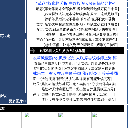
“革命”就这样夭折-中超投资人缘何输给足协?
·
动态:[
革命派周末全部参赛 嘴上强硬暗地做好两手准备
]
[
四大投资人决定本轮继续参赛 罗宁：这就是镇压
]
[
徐明等最后决定不罢赛 革命派:低调不意味妥协
]
官方:[
足协为中超崩盘做准备 明年球队太少就打季后赛
]
直言:[
实德:到底革谁的命?
][
张路:裁判问题足协有责任
]
[
张曙光：用三个看法回击
][
张海:同意参赛属无奈
]
罚决定
评论:[
白岩松：足协不敢不改
][
李承鹏：革命不露声色
]
[
赵牧:再闹，让你的财产立即贬值--足球罢工特评
]
10月28日->关注足协 VS 俱乐部
改革派酝酿2次风暴 投资人联席会议移师上海
评
·
[
青岛已售票造反同盟内部分化
][
实德开赴青岛备战联赛
]
[
徐明接受足协决议
][
薛立客串挡箭牌：决议绝不得更改
]
林乐丰：有人在暗中做手脚 我们绝对不接受处罚
·
直击:[
大连实德“撕毁”足协罚单 本周有可能继续罢赛
]
处罚:[
足协对连沈战处罚决定：实德扣6分 安琦停赛4场
]
[
足协对天津赛区处罚：提出警告并且罚款五万元
]
评论:[
方肇：阎世铎之十宗罪--豪赌中超 私设公堂……
]
决议
[
李珂：有多少罢赛可以重来 有多少罚款赔付观众
]
更多图片>>
回放