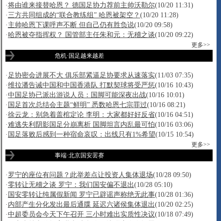
·
将由谁来接替哈恩？ 德国足协力荐前主帅沃勒尔
(10/20 11:31)
·
三方共同组成的“联合教练组” 哈恩被架空？
(10/20 11:28)
·
主帅哈恩下课呼声不断 但自己仍有胜负说
(10/20 09:58)
·
哈恩被夺指挥权？ 国管部主任朱和元：无稽之谈
(10/20 09:22)
更多>>
危机·国足越来越差
·
足协密会进展不大 俱乐部紧逼足协要求从速落实
(11/03 07:35)
·
维拉潘告诫中国和中国香港队 打默契球将受严惩
(10/16 10:43)
·
中国足协已派出游说人员：国脚可能深夜出战
(10/16 10:01)
·
国足首次总结会主题“鲜明” 悉数哈恩七宗罪过
(10/16 08:21)
·
徐云龙：别急着盖棺定论 李明：大家都好好反省
(10/16 04:51)
·
难逃失利阴影国足分崩离析 国脚坦言内乱最可怕
(10/16 03:06)
·
国足落败后感到一种宿命哀叹：出线只有1%希望
(10/15 10:54)
更多>>
事端·北京国安罢赛
·
罗宁的座位有问题？此举差点让投资人集体退场
(10/28 09:50)
·
零转让无稽之谈 罗宁：我们国安偏不退出
(10/28 05:10)
·
国安零转让纯属假新闻 罗宁已辟谣声称绝无此事
(10/28 01:36)
·
内部产生分化发出最后通牒 延迟六诸侯集体退出
(10/20 02:25)
·
中超委员会今天下午召开 三小时难出实质性决议
(10/18 07:49)