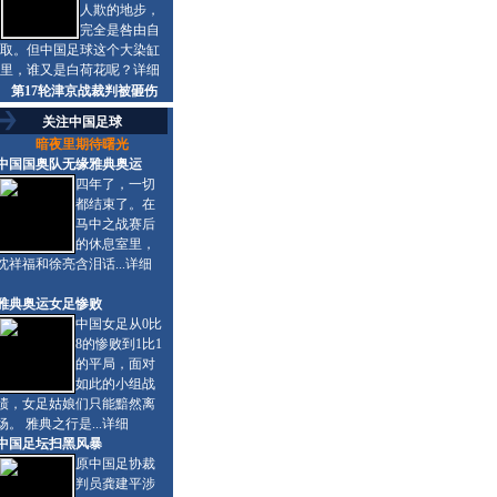
人欺的地步，
完全是咎由自
取。但中国足球这个大染缸
里，谁又是白荷花呢？
详细
第17轮津京战裁判被砸伤
关注中国足球
暗夜里期待曙光
中国国奥队无缘雅典奥运
四年了，一切
都结束了。在
马中之战赛后
的休息室里，
沈祥福和徐亮含泪话...
详细
雅典奥运女足惨败
中国女足从0比
8的惨败到1比1
的平局，面对
如此的小组战
绩，女足姑娘们只能黯然离
场。 雅典之行是...
详细
中国足坛扫黑风暴
原中国足协裁
判员龚建平涉