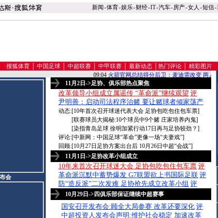
新闻
-
体育
-
娱乐
-
财经
-
IT
-
汽车
-
房产
-
女人
-
短信
-
搜狐体育
│
中国足球
│
中超联赛
│
中甲联赛
│
最新动态
│
热门评论
│
精彩图片
11月2日->足协、俱乐部热点聚焦
改革领导小组成立属谣传 “革命派”继续观望
评
·
尹明善：启动司法程序治赌 要让赌球者倾家荡产
·
动态:[
10年首次召开球迷代表大会 足协包吃包住包车票
]
[
联赛球员大揭秘:10个球员中9个赌 庄家培养内鬼
]
[
染指青岛足球 徐明加紧行动17日再与足协较劲？
]
评论:[
中新网：中国足球“革命”更像一场“夫妻戏”
]
回顾:[
10月27日足协方案出台后 10月26日中超“会战”
]
11月1日->足协改革小组成立
10年来首次召开球迷大会 足协包吃包住包车票
评
·
革命派沉默中蓄势爆发 G7联盟欲上书国际足联
评
·
布会
防“造反派”二次发难 足协抢先成立改革小组
评
·
10月29日->四俱乐部保证继续中超赛事
国安召开发布会:顾全大局参赛 改革还要深化
评
·
中超投资人发布会声明:维护社会稳定 加速改革
·