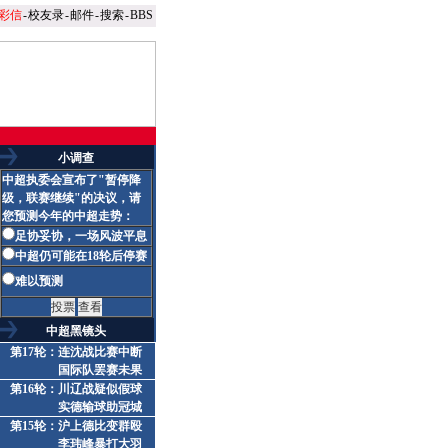
彩信
-
校友录
-
邮件
-
搜索
-
BBS
小调查
中超执委会宣布了"暂停降
级，联赛继续"的决议，请
您预测今年的中超走势：
足协妥协，一场风波平息
中超仍可能在18轮后停赛
难以预测
中超黑镜头
第17轮
：
连沈战比赛中断
国际队罢赛未果
第16轮
：
川辽战疑似假球
实德输球助冠城
第15轮
：
沪上德比变群殴
李玮峰暴打大羽