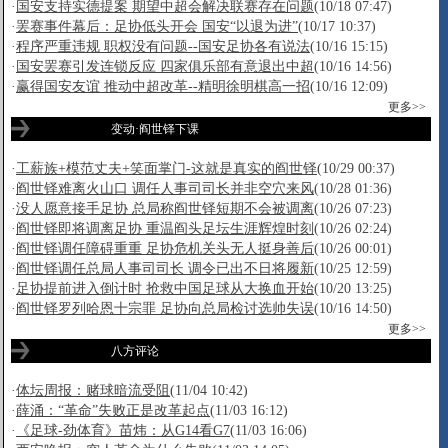
·
国安支持实德提案 期望中超会解决联赛存在问题
(10/18 07:47)
·
罢赛事件幕后：足协低头开会 国安“以退为进”
(10/17 10:37)
·
程序严重违规 职权没有问题--国安足协各有说法
(10/16 15:15)
·
国安罢赛引发连锁反应 四家俱乐部有意退出中超
(10/16 14:56)
·
赢得国安友谊 推动中超改革--精明徐明棋高一招
(10/16 12:09)
更多>>
变动·阎世铎下课
·
工薪族+模范丈夫+笑面掌门-这就是真实的阎世铎
(10/29 00:37)
·
阎世铎难离火山口 调任人事司司长并非空穴来风
(10/28 01:36)
·
没人愿意接手足协 总局称阎世铎短期不会被调离
(10/26 07:23)
·
阎世铎即将调离足协 重温阎头足坛生涯辉煌时刻
(10/26 02:24)
·
阎世铎调任障碍重重 足协危机关头无人挺身善后
(10/26 00:01)
·
阎世铎调任总局人事司司长 调令已出不日将履新
(10/25 12:59)
·
足协提前进入倒计时 抢救中国足球从大换血开始
(10/20 13:25)
·
阎世铎罗列哈恩十宗罪 足协向总局检讨选帅失误
(10/16 14:50)
更多>>
八方评论
·
体坛周报：赌球暗流受阻
(11/04 10:42)
·
薛涌：“革命”失败正是改革起点
(11/03 16:12)
·
《足球-劲体育》苗炜：从G14看G7
(11/03 16:06)