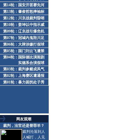
第14轮
：
国安开罢赛先河
第13轮
：
肇俊哲怒摔袖标
第12轮
：
川京战裁判昏哨
第10轮
：
姜坤以中指示威
第09轮
：
辽京战引爆危机
第07轮
：
冠城内鬼毁川足
第06轮
：
大牌涉嫌打假球
第05轮
：
国门刘云飞遭禁
第04轮
：
国际德比演闹剧
实德系合演假球
第03轮
：
裁判参赌成风气
第02轮
：
上海赛区遭通报
第01轮
：
暴力困扰处子秀
网友观潮
裁判，法官还是替罪羊？
裁判沦落到人
人喊打，人见