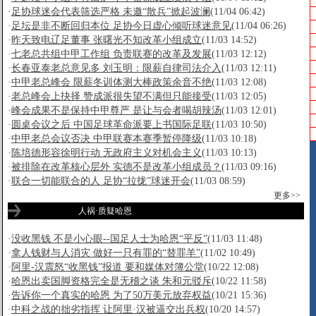
·
足协球迷会代表筛选严格 未邀“散兵”掀起波澜
(11/04 06:42)
·
足坛是非不断回归本位 足协今日虚心倾听球迷意见
(11/04 06:26)
·
昨天致电辽足董事 张曙光不知改革小组成立
(11/03 14:52)
·
七老总共组中甲工作组 负责联赛的改革及发展
(11/03 12:12)
·
长春亚泰老总意见多 刘玉明：限薪自律司法介入
(11/03 12:11)
·
中甲老总峰会 限薪冬训体测大棒政策余音不绝
(11/03 12:08)
·
老总峰会上抉择 赞成派很失望不满但只能接受
(11/03 12:05)
·
峰会成果不是保持中甲尊严 是让与会者喝胡辣汤
(11/03 12:01)
·
圆桌会议之后 中国足球革命派要上书国际足联
(11/03 10:50)
·
中甲老总会议否决 中甲联赛本赛季暂停降级
(11/03 10:18)
·
陈培德形容徐明行动 无政府主义对机会主义
(11/03 10:13)
·
被排除在改革核心层外 实德不是改革小组成员？
(11/03 09:16)
·
联合一切能联合的人 足协“拉拢”球迷开会
(11/03 08:59)
更多>>
人祸·质疑哈恩
·
没收黑钱 不是小心眼--国足人士为哈恩“平反”
(11/03 11:48)
·
拿人钱财与人消灾 做好一只有罪的“替罪羊”
(11/02 10:49)
·
阿里-汉震怒“收黑钱”报道 要和媒体对簿公堂
(10/22 12:08)
·
哈恩出卖国脚资格完全是无稽之谈 朱和元驳斥
(10/22 11:58)
·
告诉你一个真实的哈恩 为了50万美元放弃权益
(10/21 15:36)
·
中科之战的拙劣指挥 让阿里·汉被逼交出兵权
(10/20 14:57)