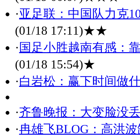
·
亚足联：中国队力克1
(01/18 17:11)
★★
·
国足小胜越南有感：
(01/18 15:54)
★
·
白岩松：赢下时间做
·
齐鲁晚报：大变脸没
·
冉雄飞BLOG：高洪波