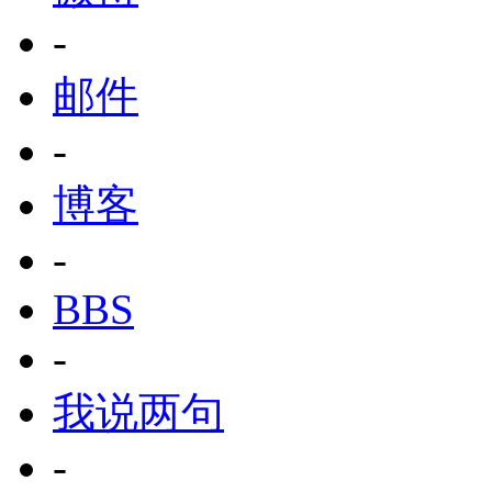
-
邮件
-
博客
-
BBS
-
我说两句
-