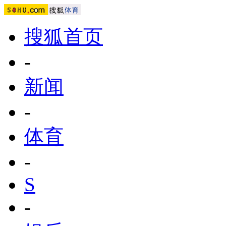
搜狐首页
-
新闻
-
体育
-
S
-