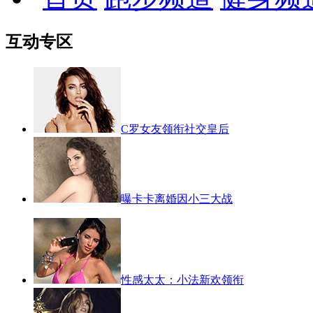
互动专区
C罗女友领衔社交皇后
曝卡卡离婚因小三大战
性感太太：小法新欢领衔