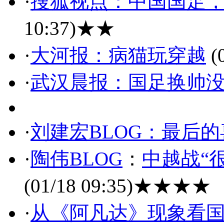
·
搜狐视点：中国国足
10:37)
★★
·
大河报：病猫玩穿越
(0
·
武汉晨报：国足换帅
·
刘建宏BLOG：最后的
·
陶伟BLOG
：
中越战“
(01/18 09:35)
★★★★
·
从《阿凡达》现象看国