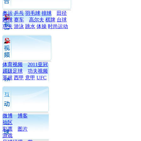
奥运
乒乓
羽毛球
排球
田径
网球
赛车
高尔夫
棋牌
台球
功夫
游泳
跳水
体操
时尚运动
体育视频
2011亚冠
超级足球
功夫视频
英超
西甲
意甲
UFC
微博
博客
社区
彩票
图片
游戏