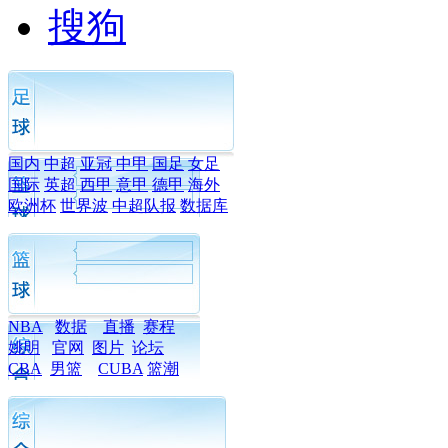
搜狗
国内
中超
亚冠
中甲
国足
女足
国际
英超
西甲
意甲
德甲
海外
欧洲杯
世界波
中超队报
数据库
NBA
数据
直播
赛程
姚明
官网
图片
论坛
CBA
男篮
CUBA
篮潮