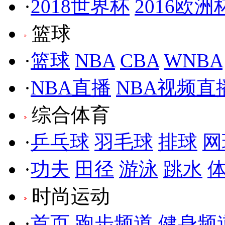
·
2018世界杯
2016欧洲
篮球
·
篮球
NBA
CBA
WNBA
·
NBA直播
NBA视频直
综合体育
·
乒乓球
羽毛球
排球
网
·
功夫
田径
游泳
跳水
时尚运动
·
首页
跑步频道
健身频