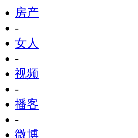
房产
-
女人
-
视频
-
播客
-
微博