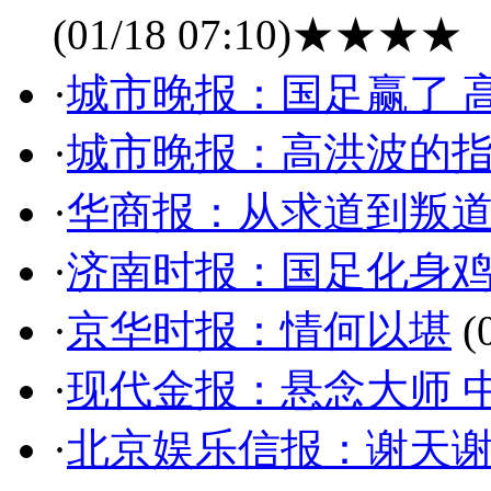
(01/18 07:10)
★★★★
·
城市晚报：国足赢了 
·
城市晚报：高洪波的
·
华商报：从求道到叛
·
济南时报：国足化身
·
京华时报：情何以堪
(0
·
现代金报：悬念大师 
·
北京娱乐信报：谢天谢