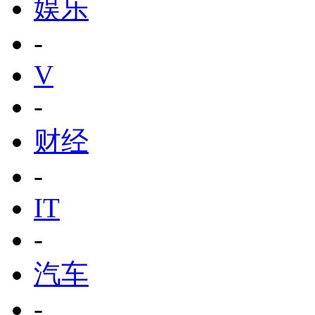
娱乐
-
V
-
财经
-
IT
-
汽车
-