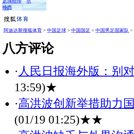
足球经理
范
特西
阿迪达斯搜狐体育
>
中国足球
>
中国国足
>
中国男足国家队
>
八方评论
·
人民日报海外版：别
13:59)
★
·
高洪波创新举措助力国
(01/19 01:25)
★★