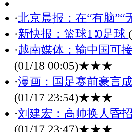
·
北京晨报：在“有脑”“
·
新快报：篮球1∶0足球
·
越南媒体：输中国可接
(01/18 00:05)
★★★
·
漫画：国足赛前豪言成
(01/17 23:54)
★★★
·
刘建宏：高帅换人昏招
(01/17 23:47)
★★★