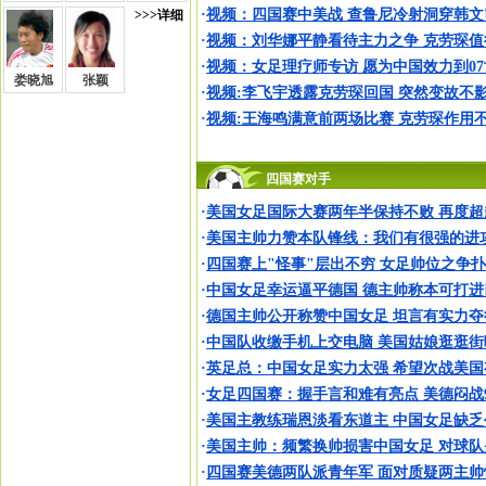
·
视频：四国赛中美战 查鲁尼冷射洞穿韩文
>>>详细
·
视频：刘华娜平静看待主力之争 克劳琛值
·
视频：女足理疗师专访 愿为中国效力到0
娄晓旭
张颖
·
视频:李飞宇透露克劳琛回国 突然变故不
·
视频:王海鸣满意前两场比赛 克劳琛作用
四国赛对手
·
美国女足国际大赛两年半保持不败 再度超
·
美国主帅力赞本队锋线：我们有很强的进
·
四国赛上"怪事"层出不穷 女足帅位之争
·
中国女足幸运逼平德国 德主帅称本可打进
·
德国主帅公开称赞中国女足 坦言有实力夺
·
中国队收缴手机上交电脑 美国姑娘逛逛街
·
英足总：中国女足实力太强 希望次战美国
·
女足四国赛：握手言和难有亮点 美德闷战
·
美国主教练瑞恩淡看东道主 中国女足缺乏
·
美国主帅：频繁换帅损害中国女足 对球队
·
四国赛美德两队派青年军 面对质疑两主帅