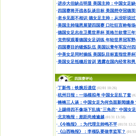
·
进步大但缺点明显 美国主帅：中国女足缺
·
四国赛将开战各队谈目标 美国想夺冠德英
·
老乡见面不相识 德女足主帅：从没听说过
·
美国主帅瑞恩展望四国赛 口吐狂言称每场
·
德国女足志在卫冕世界杯 英格兰欲雪三年
·
克劳琛观看德国女足训练 年轻世界冠军野
·
四国赛目的锻炼队伍 美国以青年军应付四
·
中美女足同时操练 美国队目标直指世界杯
·
美国女足抵穗后首训 透露在国内经常和男
四国赛评论
·
丁新伟：铁腕后遗症
(02/01 10:26)
·
杭州日报：一场模拟考 中国女足乱了套
(0
·
锵锵三人谈：中国女足为何负面新闻缠身
·
上踢得四不像场下乱搞"三角恋" 中国女
·
北京晚报：差距尚难逾越
(01/31 13:58)
·
《今晚报》：为代理主帅鸣不平
(01/31 12:2
·
《山西晚报》：李领队要做李监军？
(01/31