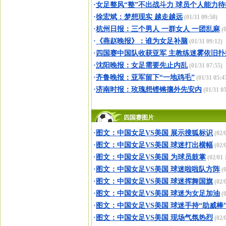
·
女足整风“整”不出战斗力 球员个人能力
·
徐宏斌：梦想现实 越走越远
(01/31 09:50)
·
杭州日报：三个男人 一群女人 一团乱麻
(0
·
《燕赵晚报》：谁为女足补脑
(01/31 09:12)
·
四国赛中国队收获亚军 主教练迷雾依旧扑
·
沈阳晚报：女足需要先止内乱
(01/31 07:55)
·
齐鲁晚报：亚军留下“一地鸡毛”
(01/31 05:4
·
济南时报：玫瑰想铿锵攘外先安内
(01/31 05
四国赛图片
·
图文：中国女足VS美国 展示搜狐标识
(02/
·
图文：中国女足VS美国 球迷打出横幅
(02/
·
图文：中国女足VS美国 为球员鼓掌
(02/01 
·
图文：中国女足VS美国 球迷啦啦队方阵
(0
·
图文：中国女足VS美国 球迷挥舞国旗
(02/
·
图文：中国女足VS美国 球迷为女足加油
(0
·
图文：中国女足VS美国 球迷手持“助威棒
·
图文：中国女足VS美国 现场气氛热烈
(02/