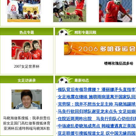
热心球迷
飞身铲射
一夫当关
热点专题
精彩专题回顾
铿锵玫瑰征战多哈
2007女足世界杯
女足访谈录
最新动态
·
领队背后有领导撑腰？ 潘丽娜矛头直指李
·
女足地震在继续 施萌雨病退离开国家队回
·
克劳琛：我并不想当女足主帅 马晓旭踢球
·
马良行欲回归球队谢亚龙未点头 女足姑娘
马晓旭做客搜狐：我承担责任
·
住院近两周昨出院 马良行归队心切但归
前女足国门高红做客搜狐体育
·
中场凌乱娄晓旭成亮点 韩端遭遇真正美国
亚洲杯后浦玮韩端马晓旭K歌
·
亚足联援引搜狐报道女足 叹中国无缘四国