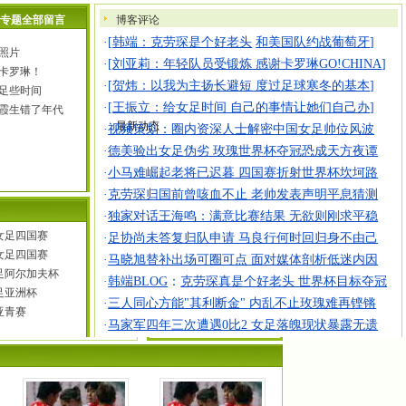
专题全部留言
博客评论
·[
韩端：克劳琛是个好老头
和美国队约战葡萄牙
]
照片
·[
刘亚莉：年轻队员受锻炼 感谢卡罗琳GO!CHINA
]
卡罗琳！
·[
贺炜：以我为主扬长避短 度过足球寒冬的基本
]
足些时间
·[
王振立：给女足时间 自己的事情让她们自己办
]
霞生错了年代
最新动态
·
视频策划：圈内资深人士解密中国女足帅位风波
·
德美验出女足伪劣 玫瑰世界杯夺冠恐成天方夜谭
·
小马难崛起老将已迟暮 四国赛折射世界杯坎坷路
·
克劳琛归国前曾咳血不止 老帅发表声明平息猜测
·
独家对话王海鸣：满意比赛结果 无欲则刚求平稳
年女足四国赛
·
足协尚未答复归队申请 马良行何时回归身不由己
年女足四国赛
·
马晓旭替补出场可圈可点 面对媒体剖析低迷内因
女足阿尔加夫杯
·
韩端BLOG
：
克劳琛真是个好老头 世界杯目标夺冠
女足亚洲杯
·
三人同心方能"其利断金" 内乱不止玫瑰难再铿锵
足亚青赛
·
马家军四年三次遭遇0比2 女足落魄现状暴露无遗