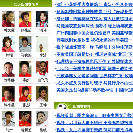
女足四国赛名单
·
津门小花经受大赛锻炼 汇森队小将李冬娜
·
马晓旭找回状态难挽败局 “亚姐”表现备
·
潘丽娜：四国赛意在练兵 有人让教练组矛
·
马晓旭表态意味深长 自称不能上场与状态
韩文霞
张燕茹
浦玮
·
广州四国赛中国女足仍难登鼎 美国赢球强
·
韩端找到女足败因 祝福永远的对手美国一
·
换个晓旭场面不一样 马晓旭十分钟体现亚
·
不敌美国迁怒足协 广州球迷高喊“龙王”下
韩端
马晓旭
李洁
·
代理结束王海鸣再也忍不住了 希望媒体客
·
0比2负于美国中国获得亚军 德国三战皆
·
完败暴露女足诸多问题 世界杯带"病"玫
刘华娜
毕妍
曲飞飞
·
龙头不点头良行暂时缓行 马良行身不由己
·
美国女足创A级赛35场不败神话 中国帅位
陈小霞
张彤
王坤
四国赛视频
·
视频策划：圈内资深人士解密中国女足帅
·
视频：启用新人迫不得已 王海鸣希望报道
·
视频：女足四国赛中美战 凯莉门前抢点再
刘卅
翁新芝
岳敏