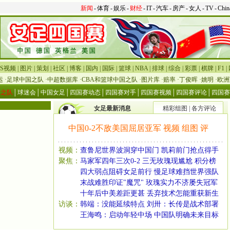
新闻
-
体育
-
娱乐
-
财经
-
IT
-
汽车
-
房产
-
女人
-
TV
-
Chin
S视频
|
图片
|
策划
|
社区
|
博客
|
国内
|
国际
|
篮球
|
NBA
|
排球
|
综合
|
彩票
|
棋牌
|
F1
|
运
·
足球中国之队
·
中超数据库
·
CBA和篮球中国之队
·
图片库
·
赔率
·
丁俊晖
·
姚明
·
欧洲
国之队
│
球迷会
│
中国女足
│
四国赛动态
│
四国赛对手
│
四国赛视频
│
四国赛评论
│
四国赛
女足最新消息
精彩组图
|
各方评论
中国0-2不敌美国屈居亚军
视频
组图
评
视频：
查鲁尼世界波洞穿中国门
凯莉前门抢点得手
聚焦：
马家军四年三次0-2
三无玫瑰现尴尬
积分榜
四大弱点阻碍女足前行
慢足球难挡世界强队
末战难胜印证"魔咒" 玫瑰实力不济屡失冠军
十年后中美差距更甚 丢弃技术怎能重获新生
访谈：
韩端：没能延续特点
刘卅：长传是战术部署
王海鸣：启动年轻中场 中国队明确未来目标