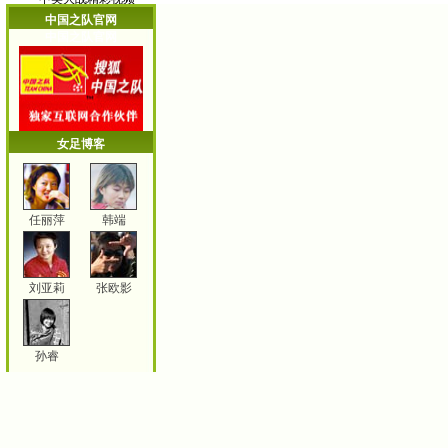
中国之队官网
中国之队官网
女足博客
任丽萍
韩端
刘亚莉
张欧影
孙睿