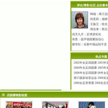
评论
/
博客
/
社区
点击看本
·
韩端
：
珠江边
·
刘亚莉
：
感谢
·
王振立
：
给女
·
周吉来
：
韩文
·
花天九月
：
足球进化论
·
张昱：战平德国重拾信心
·
新华社：全新中场运转不灵
热点专题
·
2002年女足四国赛
2003
·
2004年女足四国赛
2005
·
2006年女足四国赛
06年
·
第15届多哈亚运会
2006
·
2006女足世青赛
2006女
四国赛精彩组图