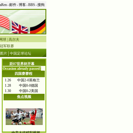
aRen
-
邮件
-
博客
-
BBS
-
搜狗
网球
|
高尔夫
冠军联赛
图片
│
中国足球论坛
距07世界杯开幕
Occasion already passed!
四国赛赛程
1.26
中国
2-0
英格兰
1.28
中国
0-0
德国
1.30
中国
0-2
美国
焦点视频
中美大战精彩视频