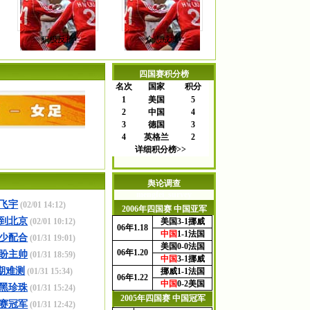
积极反抢
众志成城
四国赛积分榜
名次
国家
积分
1
美国
5
2
中国
4
3
德国
3
4
英格兰
2
详细积分榜>>
舆论调查
mengfei_survey
飞宇
(02/01 14:12)
2006年四国赛 中国亚军
到北京
(02/01 10:12)
美国
3-1
挪威
06年1.18
中国
1-1
法国
少配合
(01/31 19:01)
美国
0-0
法国
06年1.20
盼主帅
(01/31 18:59)
中国
3-1
挪威
期难测
(01/31 15:34)
挪威
1-1
法国
06年1.22
中国
0-2
美国
黑珍珠
(01/31 15:24)
2005年四国赛 中国冠军
赛冠军
(01/31 12:42)