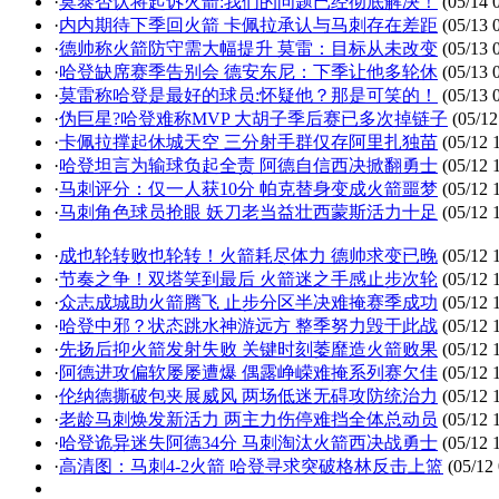
·
莫泰否认将起诉火箭:我们的问题已经彻底解决！
(05/14 
·
内内期待下季回火箭 卡佩拉承认与马刺存在差距
(05/13 
·
德帅称火箭防守需大幅提升 莫雷：目标从未改变
(05/13 
·
哈登缺席赛季告别会 德安东尼：下季让他多轮休
(05/13 
·
莫雷称哈登是最好的球员:怀疑他？那是可笑的！
(05/13 
·
伪巨星?哈登难称MVP 大胡子季后赛已多次掉链子
(05/12
·
卡佩拉撑起休城天空 三分射手群仅存阿里扎独苗
(05/12 
·
哈登坦言为输球负起全责 阿德自信西决掀翻勇士
(05/12 
·
马刺评分：仅一人获10分 帕克替身变成火箭噩梦
(05/12 
·
马刺角色球员抢眼 妖刀老当益壮西蒙斯活力十足
(05/12 
·
成也轮转败也轮转！火箭耗尽体力 德帅求变已晚
(05/12 
·
节奏之争！双塔笑到最后 火箭迷之手感止步次轮
(05/12 
·
众志成城助火箭腾飞 止步分区半决难掩赛季成功
(05/12 
·
哈登中邪？状态跳水神游远方 整季努力毁于此战
(05/12 
·
先扬后抑火箭发射失败 关键时刻萎靡造火箭败果
(05/12 
·
阿德进攻偏软屡屡遭爆 偶露峥嵘难掩系列赛欠佳
(05/12 
·
伦纳德撕破包夹展威风 两场低迷无碍攻防统治力
(05/12 
·
老龄马刺焕发新活力 两主力伤停难挡全体总动员
(05/12 
·
哈登诡异迷失阿德34分 马刺淘汰火箭西决战勇士
(05/12 
·
高清图：马刺4-2火箭 哈登寻求突破格林反击上篮
(05/12 