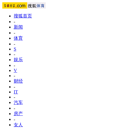
搜狐首页
-
新闻
-
体育
-
S
-
娱乐
-
V
-
财经
-
IT
-
汽车
-
房产
-
女人