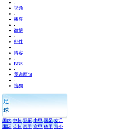
-
视频
-
播客
-
微博
-
邮件
-
博客
-
BBS
-
我说两句
-
搜狗
国内
中超
亚冠
中甲
国足
女足
国际
英超
西甲
意甲
德甲
海外