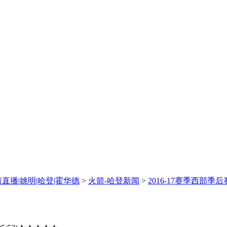
箭直播|姚明|哈登|霍华德
>
火箭-哈登新闻
>
2016-17赛季西部季