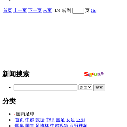
首页
上一页
下一页
末页
1/3
转到
页
Go
新闻搜索
分类
国内足球
·
首页
中超
数据
中甲
国足
女足
亚冠
·
国奥
国青
足协杯
中超视频
亚冠视频