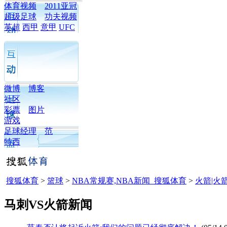
体育视频
2011亚冠
超级足球
功夫视频
英超
西甲
意甲
UFC
微博
博客
社区
彩票
图片
游戏
足球经理
范
特西
搜狐体育
>
篮球
>
NBA常规赛,NBA新闻_搜狐体育
>
火箭|火
马刺VS火箭新闻