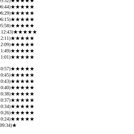
05:52)
★★★★★
06:44)
★★★★★
06:29)
★★★★★
06:15)
★★★★★
05:58)
★★★★★
 12:43)
★★★★★
12:11)
★★★★★
12:09)
★★★★★
11:49)
★★★★★
11:01)
★★★★★
10:57)
★★★★★
10:45)
★★★★★
10:43)
★★★★★
10:40)
★★★★★
10:38)
★★★★★
10:37)
★★★★★
10:34)
★★★★★
10:26)
★★★★★
10:24)
★★★★★
09:34)
★