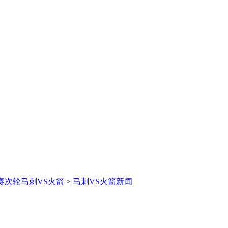
后赛次轮马刺VS火箭
>
马刺VS火箭新闻